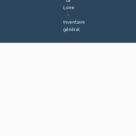
la
Loire
-
Inventaire
général