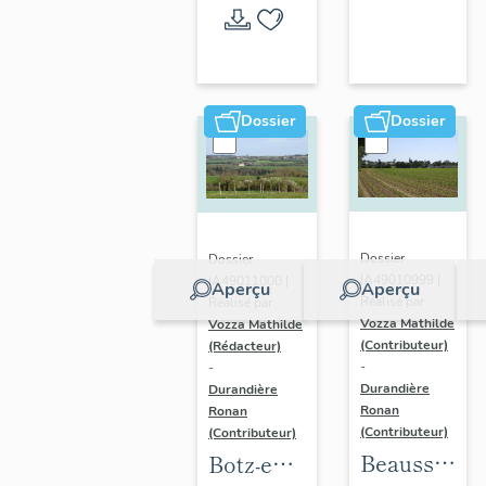
l'opération
thématique
Dossier
Dossier
Dossier
Dossier
IA49010999 |
IA49011000 |
Aperçu
Aperçu
Réalisé par
Réalisé par
Vozza Mathilde
Vozza Mathilde
(Contributeur)
(Rédacteur)
-
-
Durandière
Durandière
Ronan
Ronan
(Contributeur)
(Contributeur)
Beausse :
Botz-en-