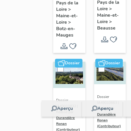
présentatio
Mauges :
Pays de la
Pays de la
Loire
>
de la
Loire
>
présentation
Maine-et-
Maine-et-
commune
de la
Loire
>
Loire
>
commune
Beausse
Botz-en-
Mauges
Dossier
Dossier
Dossier
Dossier
IA49010663 |
IA49010832 |
Aperçu
Aperçu
Réalisé par
Réalisé par
Durandière
Durandière
Ronan
Ronan
(Contributeur)
(Contributeur)