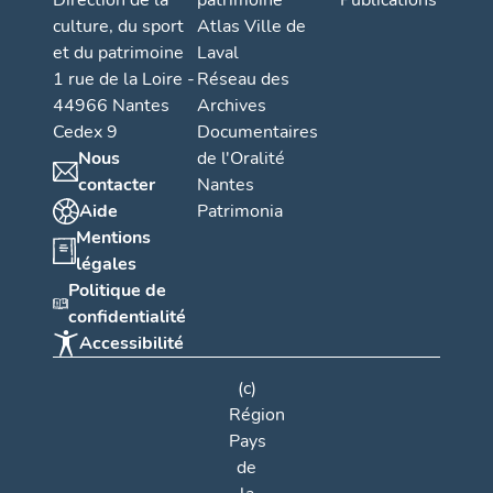
Direction de la
patrimoine
Publications
culture, du sport
Atlas Ville de
et du patrimoine
Laval
1 rue de la Loire -
Réseau des
44966 Nantes
Archives
Cedex 9
Documentaires
Nous
de l'Oralité
contacter
Nantes
Aide
Patrimonia
Mentions
légales
Politique de
confidentialité
Accessibilité
(c)
Région
Pays
de