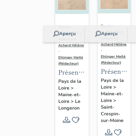
Dossier
Dossier
IA49010581 |
Aperçu
Aperçu
IA49010565 |
Réalisé par
Réalisé par
Achard Hélène
Achard Hélène
-
-
Ehlinger Maïté
Ehlinger Maïté
(Rédacteur)
(Rédacteur)
Présentatio
Présentation
du
du
Pays de la
Pays de la
Loire
>
patrimoine
Loire
>
patrimoine
Maine-et-
Maine-et-
industriel
industriel
Loire
>
Loire
>
Le
de la
de la
Saint-
Longeron
commune
commune
Crespin-
sur-Moine
de Saint-
du
Crespin-
Longeron