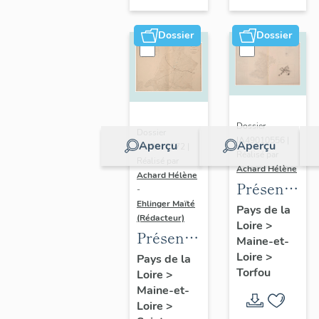
sur-
Moine
Dossier
Dossier
Dossier
Dossier
IA49010556 |
Aperçu
Aperçu
IA49010572 |
Réalisé par
Réalisé par
Achard Hélène
Achard Hélène
Présentatio
-
Ehlinger Maïté
du
Pays de la
(Rédacteur)
Loire
>
patrimoine
Présentation
Maine-et-
industriel
du
Loire
>
Pays de la
de la
Torfou
Loire
>
patrimoine
commune
Maine-et-
industriel
de
Loire
>
de la