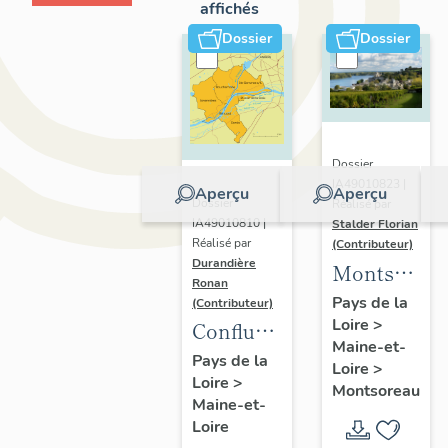
affichés
Dossier
Dossier
Dossier
IA49010823 |
Aperçu
Aperçu
Dossier
Réalisé par
IA49010810 |
Stalder Florian
Réalisé par
(Contributeur)
Durandière
Montsorea
Ronan
:
Pays de la
(Contributeur)
Loire
>
présentatio
Confluence
Maine-et-
de la
Maine-
Pays de la
Loire
>
commune
Loire
>
Loire :
Montsoreau
Maine-et-
présentation
Loire
de