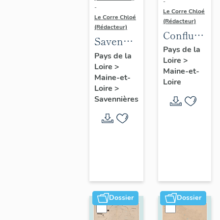
-
-
Le Corre Chloé
Le Corre Chloé
(Rédacteur)
(Rédacteur)
Confluence
Savennières
Maine-
Pays de la
:
Pays de la
Loire
>
Loire :
Loire
>
présentation
Maine-et-
présentatio
Maine-et-
de la
Loire
de l'aire
Loire
>
commune
Savennières
d'étude
Dossier
Dossier