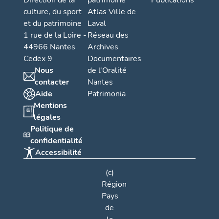
Direction de la
patrimoine
Publications
culture, du sport
Atlas Ville de
et du patrimoine
Laval
1 rue de la Loire -
Réseau des
44966 Nantes
Archives
Cedex 9
Documentaires
Nous
de l'Oralité
contacter
Nantes
Aide
Patrimonia
Mentions
légales
Politique de
confidentialité
Accessibilité
(c)
Région
Pays
de