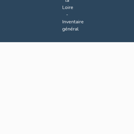
la
Loire
-
Inventaire
général