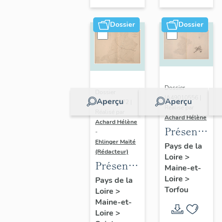
sur-
Moine
Dossier
Dossier
Dossier
Dossier
IA49010556 |
Aperçu
Aperçu
IA49010572 |
Réalisé par
Réalisé par
Achard Hélène
Achard Hélène
Présentatio
-
Ehlinger Maïté
du
Pays de la
(Rédacteur)
Loire
>
patrimoine
Présentation
Maine-et-
industriel
du
Loire
>
Pays de la
de la
Torfou
Loire
>
patrimoine
commune
Maine-et-
industriel
de
Loire
>
de la