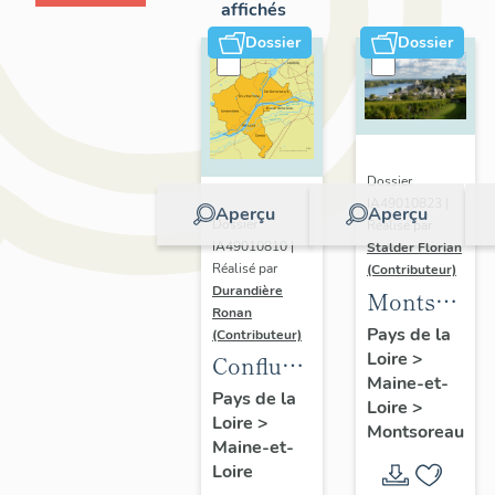
affichés
Dossier
Dossier
Dossier
IA49010823 |
Aperçu
Aperçu
Dossier
Réalisé par
IA49010810 |
Stalder Florian
Réalisé par
(Contributeur)
Durandière
Montsorea
Ronan
:
Pays de la
(Contributeur)
Loire
>
présentatio
Confluence
Maine-et-
de la
Maine-
Pays de la
Loire
>
commune
Loire
>
Loire :
Montsoreau
Maine-et-
présentation
Loire
de