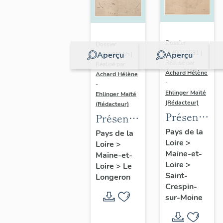
Dossier
Dossier
IA49010581 |
Aperçu
Aperçu
IA49010565 |
Réalisé par
Réalisé par
Achard Hélène
Achard Hélène
-
-
Ehlinger Maïté
Ehlinger Maïté
(Rédacteur)
(Rédacteur)
Présentatio
Présentation
du
du
Pays de la
Pays de la
Loire
>
patrimoine
Loire
>
patrimoine
Maine-et-
Maine-et-
industriel
industriel
Loire
>
Loire
>
Le
de la
de la
Saint-
Longeron
commune
commune
Crespin-
sur-Moine
de Saint-
du
Crespin-
Longeron