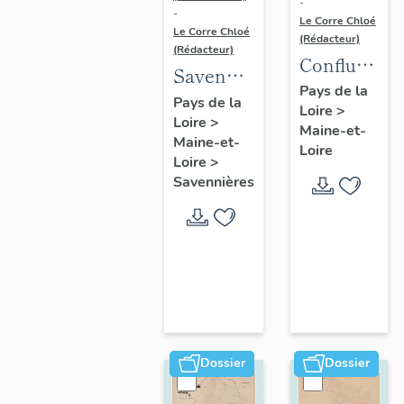
-
-
Le Corre Chloé
Le Corre Chloé
(Rédacteur)
(Rédacteur)
Confluence
Savennières
Maine-
Pays de la
:
Pays de la
Loire
>
Loire :
Loire
>
présentation
Maine-et-
présentatio
Maine-et-
de la
Loire
de l'aire
Loire
>
commune
Savennières
d'étude
Dossier
Dossier