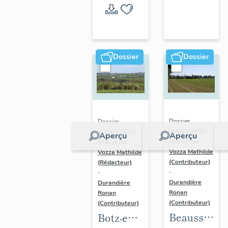
l'opération
thématique
Dossier
Dossier
Dossier
Dossier
IA49010999 |
IA49011000 |
Aperçu
Aperçu
Réalisé par
Réalisé par
Vozza Mathilde
Vozza Mathilde
(Contributeur)
(Rédacteur)
-
-
Durandière
Durandière
Ronan
Ronan
(Contributeur)
(Contributeur)
Beausse :
Botz-en-