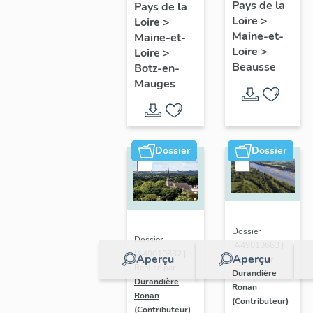
présentatio
Mauges :
Pays de la
Pays de la
Loire
>
de la
Loire
>
présentation
Maine-et-
Maine-et-
commune
de la
Loire
>
Loire
>
commune
Beausse
Botz-en-
Mauges
Dossier
Dossier
Dossier
Dossier
IA49010663 |
IA49010832 |
Aperçu
Aperçu
Réalisé par
Réalisé par
Durandière
Durandière
Ronan
Ronan
(Contributeur)
(Contributeur)