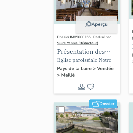
Aperçu
Dossier IM85000766 | Réalisé par
Suire Yannis (Rédacteur)
Présentation des
objets mobiliers de
Eglise paroissiale Notre-
l'église paroissiale
Dame de l'Assomption de
Pays de la Loire
>
Vendée
>
Maillé
Notre-Dame de
Maillé
l'Assomption de
Maillé
Dossier