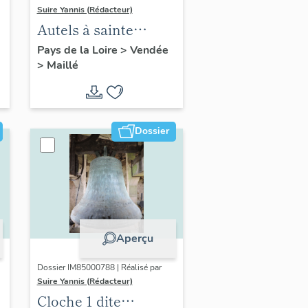
Suire Yannis (Rédacteur)
Autels à sainte
Geneviève et saint
Pays de la Loire
>
Vendée
>
Maillé
Pient, retables et
statues (ensemble de
deux autels
secondaires)
Dossier
Aperçu
Dossier IM85000788 | Réalisé par
Suire Yannis (Rédacteur)
Cloche 1 dite