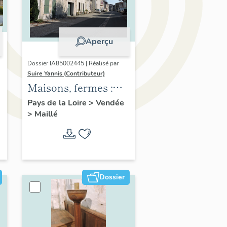
Aperçu
Dossier IA85002445 | Réalisé par
Suire Yannis (Contributeur)
Maisons, fermes :
e
l'habitat à Maillé
Pays de la Loire
>
Vendée
>
Maillé
Dossier