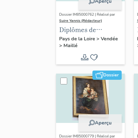
Aperçu
Dossier IM85000762 | Réalisé par
Suire Yannis (Rédacteur)
Diplômes de
concours (3) de
Pays de la Loire
>
Vendée
>
Maillé
l'Ensemble musical
de Maillé
Dossier
Aperçu
Dossier IM85000779 | Réalisé par