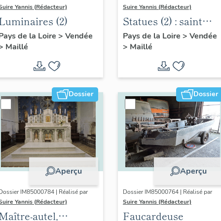
Suire Yannis (Rédacteur)
Suire Yannis (Rédacteur)
Luminaires (2)
Statues (2) : saint
Joseph et le Sacré
Pays de la Loire
>
Vendée
Pays de la Loire
>
Vendée
>
Maillé
>
Maillé
Cœur de Jésus
Dossier
Dossier
Aperçu
Aperçu
Dossier IM85000784 | Réalisé par
Dossier IM85000764 | Réalisé par
Suire Yannis (Rédacteur)
Suire Yannis (Rédacteur)
Maître-autel,
Faucardeuse