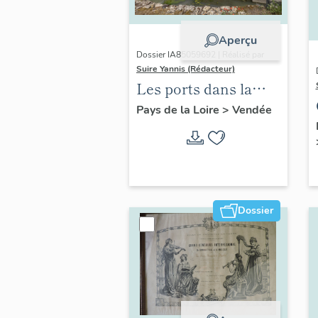
Aperçu
Dossier IA85059692 | Réalisé par
Suire Yannis (Rédacteur)
Les ports dans la
vallée de la Sèvre
Pays de la Loire
>
Vendée
Niortaise, Marais
poitevin
Dossier