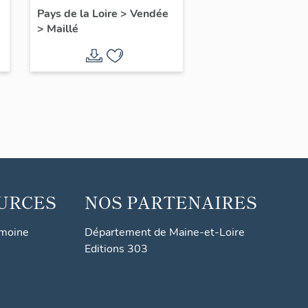
Catherine
Pays de la Loire
>
Vendée
>
Maillé
URCES
NOS PARTENAIRES
imoine
Département de Maine-et-Loire
Editions 303