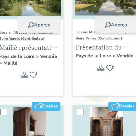
Aperçu
Aperçu
Dossier IA85001873 | Réalisé par
Dossier IA85002444 | Réalisé par
Suire Yannis (Contributeur)
Suire Yannis (Contributeur)
Présentation du
Maillé : présentation
territoire de la Vallé
de la commune
Pays de la Loire
>
Vendée
Pays de la Loire
>
Vendée
de la Sèvre Niortaise
>
Maillé
dans le Marais
poitevin
Dossier
Dossier