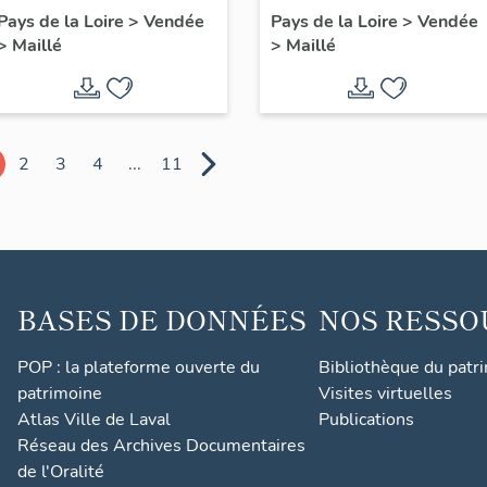
tabernacle
Pays de la Loire
>
Vendée
Pays de la Loire
>
Vendée
>
Maillé
>
Maillé
2
3
4
...
11
BASES DE DONNÉES
NOS RESSO
POP : la plateforme ouverte du
Bibliothèque du patr
patrimoine
Visites virtuelles
Atlas Ville de Laval
Publications
Réseau des Archives Documentaires
de l'Oralité