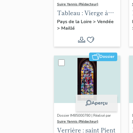
Suire Yannis (Rédacteur)
Tableau : Vierge à
l'Enfant ou VIerge
Pays de la Loire
>
Vendée
>
Maillé
du Rosaire
Dossier
Aperçu
Dossier IM85000780 | Réalisé par
Suire Yannis (Rédacteur)
Verrière : saint Pient