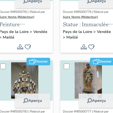
Aperçu
Aperçu
Dossier IM85000781 | Réalisé par
Dossier IM85000778 | Réalisé par
Suire Yannis (Rédacteur)
Suire Yannis (Rédacteur)
Peinture
Statue : Immaculée
monumentale,
Conception
Pays de la Loire
>
Vendée
Pays de la Loire
>
Vendée
>
Maillé
>
Maillé
statues, bas-relief :
l'Assomption de la
Vierge
Dossier
Dossier
Aperçu
Aperçu
Dossier IM85000783 | Réalisé par
Dossier IM85000777 | Réalisé par