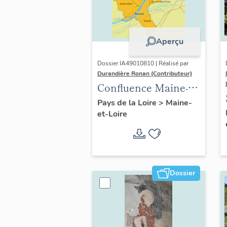
Aperçu
Dossier IA49010810 | Réalisé par
Durandière Ronan (Contributeur)
Confluence Maine-
Loire : présentation
Pays de la Loire
>
Maine-
et-Loire
de l'opération
thématique
Dossier