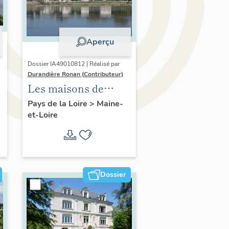
Aperçu
Dossier IA49010812 | Réalisé par
Durandière Ronan (Contributeur)
Les maisons de
villégiature de la
Pays de la Loire
>
Maine-
et-Loire
confluence Maine-
Loire
Dossier