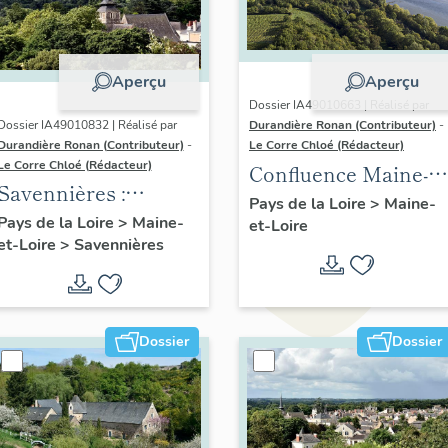
Aperçu
Aperçu
Dossier IA49010663 | Réalisé par
Dossier IA49010832 | Réalisé par
Durandière Ronan (Contributeur)
-
Durandière Ronan (Contributeur)
-
Le Corre Chloé (Rédacteur)
Le Corre Chloé (Rédacteur)
Confluence Maine-
Savennières :
Loire : présentation
Pays de la Loire
>
Maine-
présentation de la
Pays de la Loire
>
Maine-
et-Loire
de l'aire d'étude
et-Loire
>
Savennières
commune
Dossier
Dossier