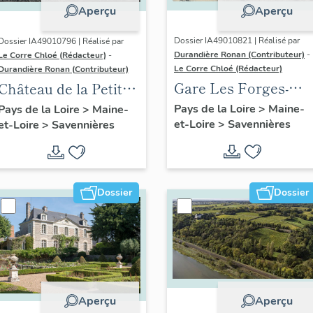
Aperçu
Aperçu
Dossier IA49010821 | Réalisé par
Dossier IA49010796 | Réalisé par
Durandière Ronan (Contributeur)
-
Le Corre Chloé (Rédacteur)
-
Le Corre Chloé (Rédacteur)
Durandière Ronan (Contributeur)
Gare Les Forges-
Château de la Petite-
Savennières
Rivière
Pays de la Loire
>
Maine-
Pays de la Loire
>
Maine-
et-Loire
>
Savennières
(détruite)
et-Loire
>
Savennières
Dossier
Dossier
Aperçu
Aperçu