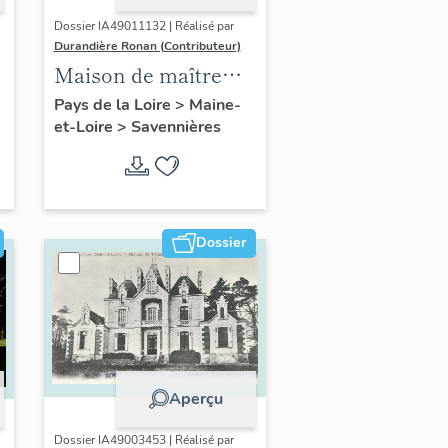
Dossier IA49011132 | Réalisé par
Durandière Ronan (Contributeur)
Maison de maître
dite la Moinardière
Pays de la Loire
>
Maine-
et-Loire
>
Savennières
ou la Mouillardière, 2
chemin de la Roche-
aux-Moines
Dossier
Aperçu
Dossier IA49003453 | Réalisé par