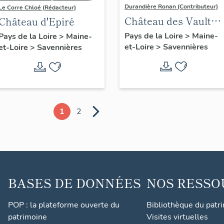
Durandière Ronan (Contributeur)
Le Corre Chloé (Rédacteur)
Château des Vaults
Château d'Epiré
dit aussi Domaine d
Pays de la Loire
>
Maine-
Pays de la Loire
>
Maine-
et-Loire
>
Savennières
Closel
et-Loire
>
Savennières
1
2
BASES DE DONNÉES
NOS RESSO
POP : la plateforme ouverte du
Bibliothèque du patr
patrimoine
Visites virtuelles