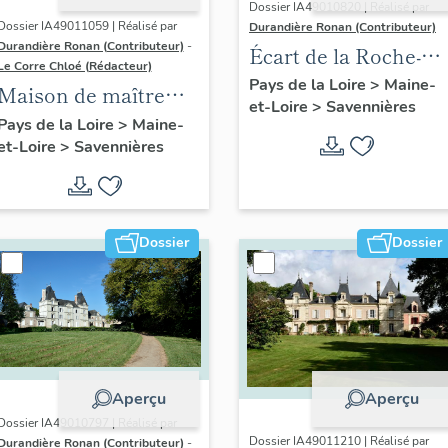
Dossier IA49010820 | Réalisé par
Dossier IA49011059 | Réalisé par
Durandière Ronan (Contributeur)
Durandière Ronan (Contributeur)
-
Écart de la Roche-
Le Corre Chloé (Rédacteur)
aux-Moines
Pays de la Loire
>
Maine-
Maison de maître
et-Loire
>
Savennières
dite Les Lauriers, 13
Pays de la Loire
>
Maine-
et-Loire
>
Savennières
rue Beausoleil
Dossier
Dossier
Aperçu
Aperçu
Dossier IA49010797 | Réalisé par
Dossier IA49011210 | Réalisé par
Durandière Ronan (Contributeur)
-