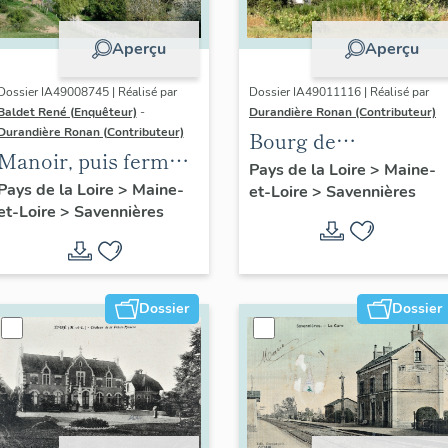
Aperçu
Aperçu
Dossier IA49008745 | Réalisé par
Dossier IA49011116 | Réalisé par
Baldet René (Enquêteur)
-
Durandière Ronan (Contributeur)
Durandière Ronan (Contributeur)
Bourg de
Manoir, puis ferme
Savennières
Pays de la Loire
>
Maine-
de la Coulée-de-
Pays de la Loire
>
Maine-
et-Loire
>
Savennières
et-Loire
>
Savennières
Serrant
Dossier
Dossier