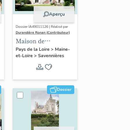
Aperçu
Dossier IA49011126 | Réalisé par
Durandière Ronan (Contributeur)
Maison de
villégiature, 11
Pays de la Loire
>
Maine-
et-Loire
>
Savennières
chemin de la
Monnaie
Dossier