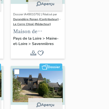
Aperçu
Dossier IA49010792 | Réalisé par
Durandière Ronan (Contributeur)
-
Le Corre Chloé (Rédacteur)
Maison de
villégiature dite villa
Pays de la Loire
>
Maine-
et-Loire
>
Savennières
Belle-Vue, 1 chemin
de la Monnaie
Dossier
Aperçu