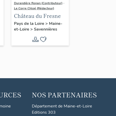
Durandière Ronan (Contributeur)
-
Le Corre Chloé (Rédacteur)
Château du Fresne
u
Pays de la Loire
>
Maine-
et-Loire
>
Savennières
URCES
NOS PARTENAIRES
imoine
Département de Maine-et-Loire
Editions 303