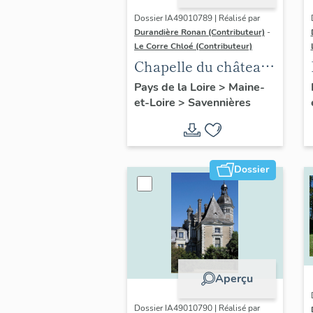
Dossier IA49010789 | Réalisé par
Durandière Ronan (Contributeur)
-
Le Corre Chloé (Contributeur)
Chapelle du château
de Varennes
Pays de la Loire
>
Maine-
et-Loire
>
Savennières
Dossier
Aperçu
Dossier IA49010790 | Réalisé par