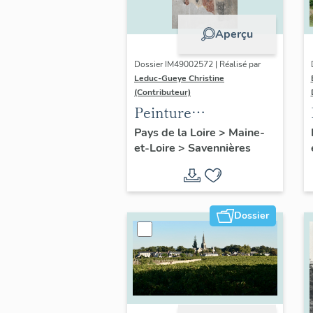
Aperçu
Dossier IM49002572 | Réalisé par
Leduc-Gueye Christine
(Contributeur)
Peinture
monumentale : saint
Pays de la Loire
>
Maine-
et-Loire
>
Savennières
Fiacre, saint
Mathurin
Dossier