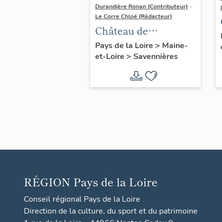
Durandière Ronan (Contributeur)
-
Le Corre Chloé (Rédacteur)
Château de
Varennes
Pays de la Loire
>
Maine-
et-Loire
>
Savennières
RÉGION
Pays de la Loire
Conseil régional Pays de la Loire
Direction de la culture, du sport et du patrimoine