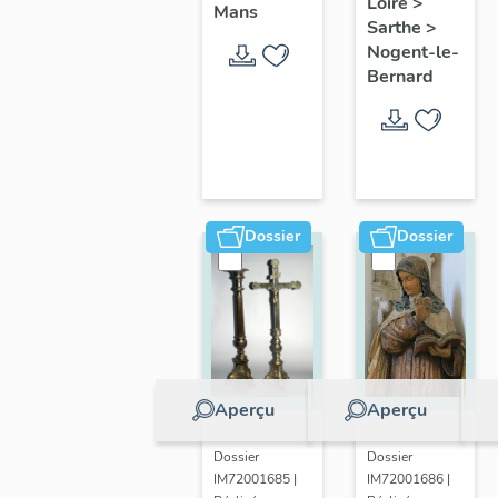
Loire
>
moulin à
Haloppe,
Mans
dites "les
Sarthe
>
farine de
actuellement
Nogent-le-
mancelles"
Haloppe
maison
Bernard
Dossier
Dossier
Aperçu
Aperçu
Dossier
Dossier
IM72001685 |
IM72001686 |