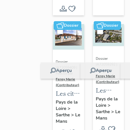
Vallée
d'inventaire
du Loir,
autour
de La
Dossier
Dossier
Chartre-
sur-le-
Loir
Dossier
Dossier
IA72059292 |
IA72059409 |
Aperçu
Aperçu
Réalisé par
Réalisé par
Ferey Marie
Ferey Marie
(Contributeur)
(Contributeur)
Les
Les cités
édifices
Pays de la
castors
Pays de la
Loire
>
de culte
Loire
>
du Mans
Sarthe
>
Le
du XXe
Sarthe
>
Le
Mans
Mans
siècle au