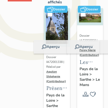
affichés
Dossier
Dossier
Dossier
IA72058858 |
Réalisé par
Aperçu
Aperçu
Ferey Marie
(Contributeur)
Dossier
Les
IA72001338 |
Réalisé par
faubourgs
Pays de la
Aquilon
Loire
>
du Mans
Stéphanie
Sarthe
>
Le
:
(Contributeur)
Mans
Présentation
présentatio
de
de
Pays de la
Loire
>
l'opération
l'opération
Sarthe