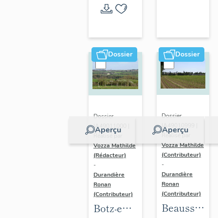
l'opération
thématique
Dossier
Dossier
Dossier
Dossier
IA49010999 |
IA49011000 |
Aperçu
Aperçu
Réalisé par
Réalisé par
Vozza Mathilde
Vozza Mathilde
(Contributeur)
(Rédacteur)
-
-
Durandière
Durandière
Ronan
Ronan
(Contributeur)
(Contributeur)
Beausse :
Botz-en-