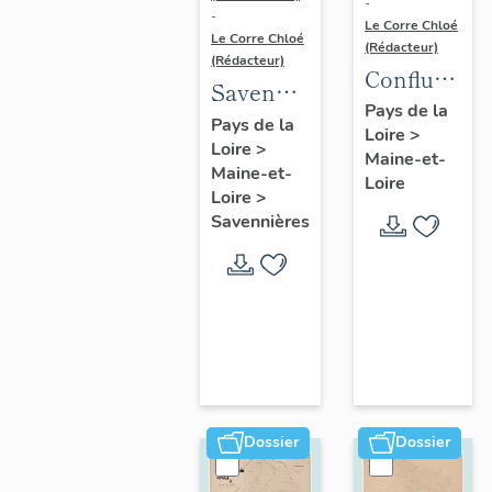
-
-
Le Corre Chloé
Le Corre Chloé
(Rédacteur)
(Rédacteur)
Confluence
Savennières
Maine-
Pays de la
:
Pays de la
Loire
>
Loire :
Loire
>
présentation
Maine-et-
présentatio
Maine-et-
de la
Loire
de l'aire
Loire
>
commune
Savennières
d'étude
Dossier
Dossier