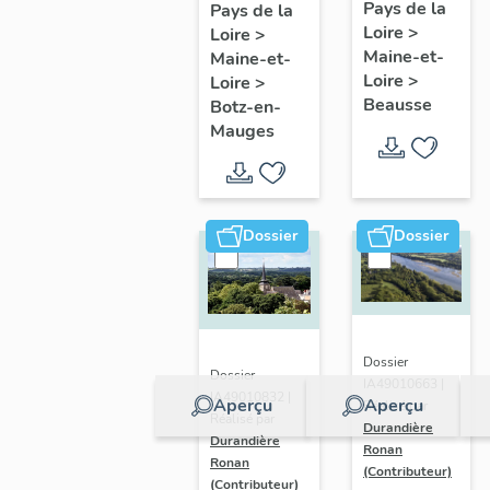
présentatio
Mauges :
Pays de la
Pays de la
Loire
>
de la
Loire
>
présentation
Maine-et-
Maine-et-
commune
de la
Loire
>
Loire
>
commune
Beausse
Botz-en-
Mauges
Dossier
Dossier
Dossier
Dossier
IA49010663 |
IA49010832 |
Aperçu
Aperçu
Réalisé par
Réalisé par
Durandière
Durandière
Ronan
Ronan
(Contributeur)
(Contributeur)