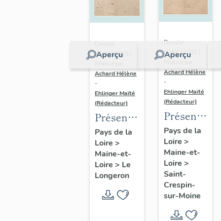
Dossier
Dossier
IA49010581 |
Aperçu
Aperçu
IA49010565 |
Réalisé par
Réalisé par
Achard Hélène
Achard Hélène
-
-
Ehlinger Maïté
Ehlinger Maïté
(Rédacteur)
(Rédacteur)
Présentatio
Présentation
du
du
Pays de la
Pays de la
Loire
>
patrimoine
Loire
>
patrimoine
Maine-et-
Maine-et-
industriel
industriel
Loire
>
Loire
>
Le
de la
de la
Saint-
Longeron
commune
commune
Crespin-
sur-Moine
de Saint-
du
Crespin-
Longeron