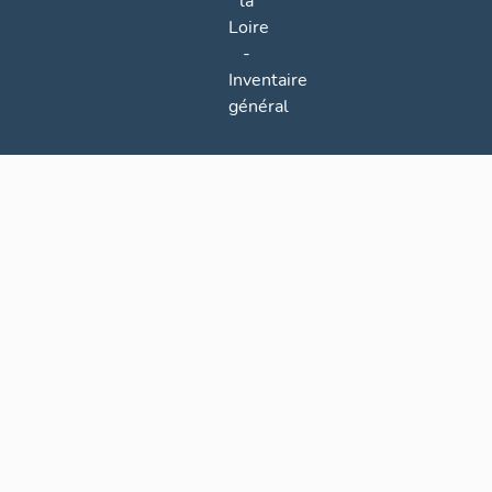
la
Loire
-
Inventaire
général