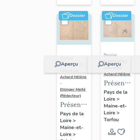
sur-
Moine
Dossier
Dossier
Dossier
Dossier
IA49010556 |
Aperçu
Aperçu
IA49010572 |
Réalisé par
Réalisé par
Achard Hélène
Achard Hélène
Présentatio
-
Ehlinger Maïté
du
Pays de la
(Rédacteur)
Loire
>
patrimoine
Présentation
Maine-et-
industriel
du
Loire
>
Pays de la
de la
Torfou
Loire
>
patrimoine
commune
Maine-et-
industriel
de
Loire
>
de la