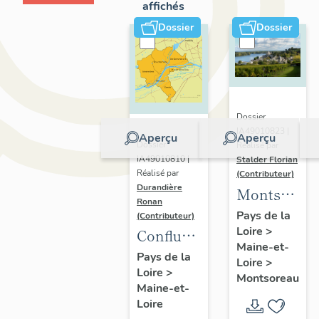
affichés
Dossier
Dossier
Dossier
IA49010823 |
Aperçu
Aperçu
Dossier
Réalisé par
IA49010810 |
Stalder Florian
Réalisé par
(Contributeur)
Durandière
Montsorea
Ronan
:
Pays de la
(Contributeur)
Loire
>
présentatio
Confluence
Maine-et-
de la
Maine-
Pays de la
Loire
>
commune
Loire
>
Loire :
Montsoreau
Maine-et-
présentation
Loire
de