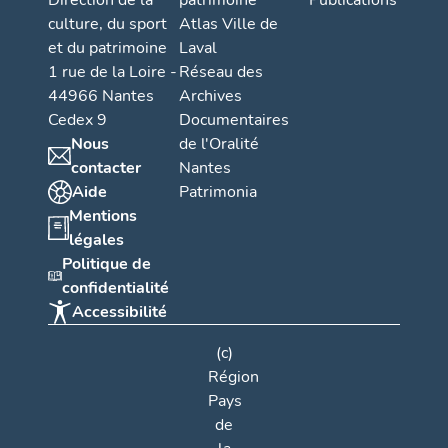
Direction de la
patrimoine
Publications
culture, du sport
Atlas Ville de
et du patrimoine
Laval
1 rue de la Loire -
Réseau des
44966 Nantes
Archives
Cedex 9
Documentaires
Nous
de l'Oralité
contacter
Nantes
Aide
Patrimonia
Mentions
légales
Politique de
confidentialité
Accessibilité
(c)
Région
Pays
de