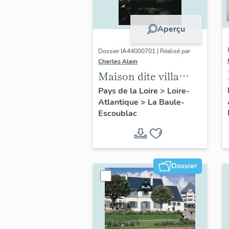
Aperçu
Dossier IA44000701 | Réalisé par
Charles Alain
Maison dite villa
balnéaire Ohentzea,
Pays de la Loire
>
Loire-
Atlantique
>
La Baule-
7 avenue Professeur-
Escoublac
Thiroloix
Dossier