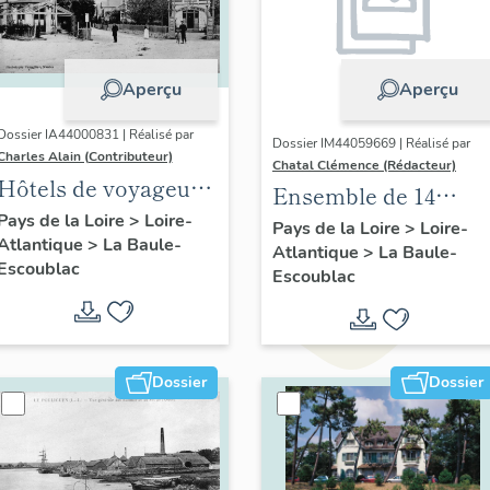
Aperçu
Aperçu
Dossier IA44000831 | Réalisé par
Dossier IM44059669 | Réalisé par
Charles Alain (Contributeur)
Chatal Clémence (Rédacteur)
Hôtels de voyageurs
Ensemble de 14
de la commune de
Pays de la Loire
>
Loire-
tableaux : chemin de
Pays de la Loire
>
Loire-
Atlantique
>
La Baule-
La Baule-Escoublac
Atlantique
>
La Baule-
croix, église
Escoublac
Escoublac
paroissiale Notre-
Dame-de-Lourdes de
La Baule
Dossier
Dossier