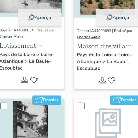
Aperçu
Aperçu
Dossier IA44000834 | Réalisé par
Dossier IA44000693 | Réalisé par
Charles Alain
Charles Alain
Lotissement
Maison dite villa
concerté Benoit
balnéaire Les
Pays de la Loire
>
Loire-
Pays de la Loire
>
Loire-
Atlantique
>
La Baule-
Atlantique
>
La Baule-
Roches Rouges, 3, 5
Escoublac
Escoublac
avenue Balzac
Dossier
Dossier