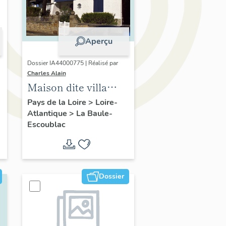
Aperçu
Dossier IA44000775 | Réalisé par
Charles Alain
Maison dite villa
balnéaire Clairbois,
Pays de la Loire
>
Loire-
Atlantique
>
La Baule-
37 avenue des
Escoublac
Ondines
Dossier