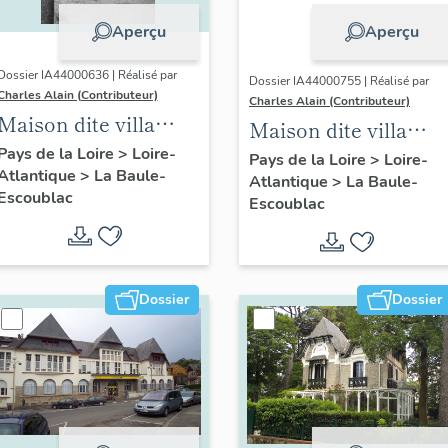
Aperçu
Aperçu
Dossier IA44000636 | Réalisé par
Dossier IA44000755 | Réalisé par
Charles Alain (Contributeur)
Charles Alain (Contributeur)
Maison dite villa
Maison dite villa
balnéaire Cybèle, 1
Pays de la Loire
>
Loire-
balnéaire Rénova, 5
Pays de la Loire
>
Loire-
Atlantique
>
La Baule-
avenue Hoëdic
Atlantique
>
La Baule-
allée des Tamaris
Escoublac
Escoublac
Dossier
Dossier