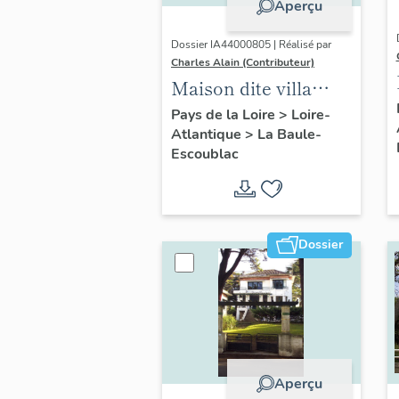
Aperçu
Dossier IA44000805 | Réalisé par
Charles Alain (Contributeur)
Maison dite villa
balnéaire Nam Ky,
Pays de la Loire
>
Loire-
Atlantique
>
La Baule-
139 avenue du
Escoublac
Maréchal-de-Lattre-
de-Tassigny
Dossier
Aperçu