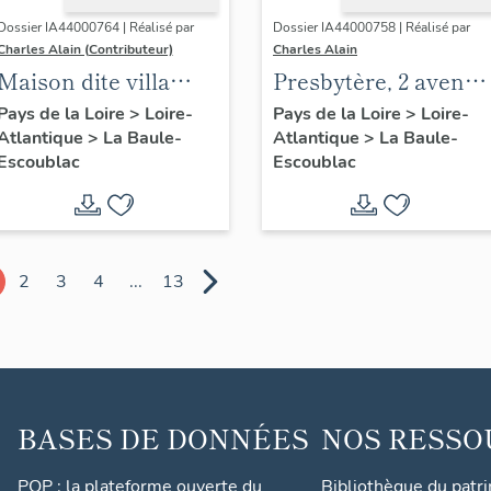
Dossier IA44000764 | Réalisé par
Dossier IA44000758 | Réalisé par
Charles Alain (Contributeur)
Charles Alain
Maison dite villa
Presbytère, 2 avenue
balnéaire Gazonette
des Alcyons
Pays de la Loire
>
Loire-
Pays de la Loire
>
Loire-
Atlantique
>
La Baule-
Atlantique
>
La Baule-
puis Romance, 14
Escoublac
Escoublac
avenue de la
Concorde
2
3
4
...
13
BASES DE DONNÉES
NOS RESSO
POP : la plateforme ouverte du
Bibliothèque du patr