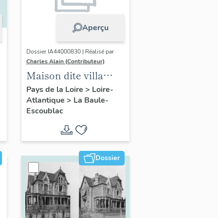
Aperçu
Dossier IA44000830 | Réalisé par
Charles Alain (Contributeur)
Maison dite villa
balnéaire La
Pays de la Loire
>
Loire-
Atlantique
>
La Baule-
Bretonnière
Escoublac
actuellement
immeuble à
logements, 3 avenue
du Capitaine-
Dossier
Desforges