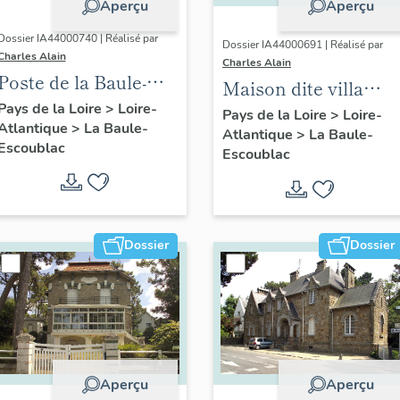
Aperçu
Aperçu
Dossier IA44000740 | Réalisé par
Dossier IA44000691 | Réalisé par
Charles Alain
Charles Alain
Poste de la Baule-
Maison dite villa
Escoublac, place de
Pays de la Loire
>
Loire-
balnéaire Siébel, 12
Pays de la Loire
>
Loire-
Atlantique
>
La Baule-
la Victoire
Atlantique
>
La Baule-
avenue de la
Escoublac
Escoublac
Concorde
Dossier
Dossier
Aperçu
Aperçu