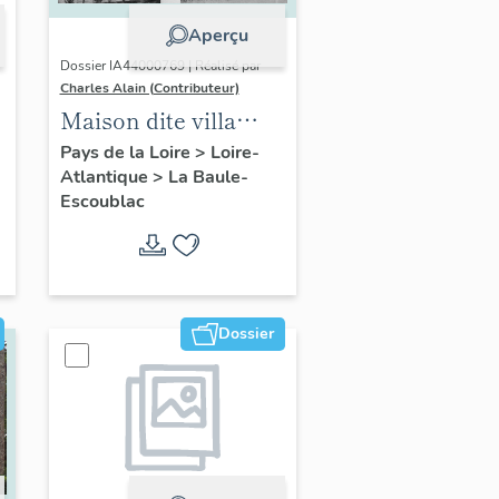
Aperçu
Dossier IA44000769 | Réalisé par
Charles Alain (Contributeur)
Maison dite villa
balnéaire Grégoria, 3
Pays de la Loire
>
Loire-
Atlantique
>
La Baule-
avenue Cornil
Escoublac
Dossier