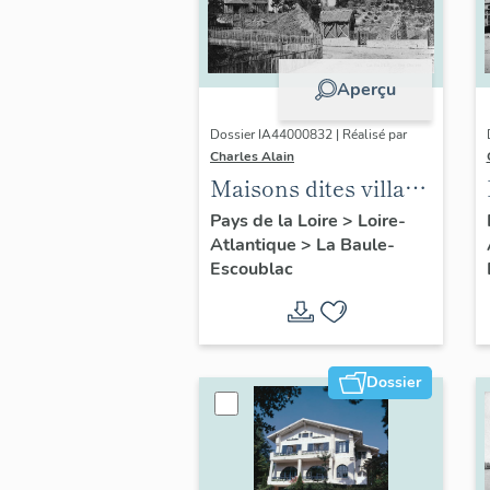
Aperçu
Dossier IA44000832 | Réalisé par
Charles Alain
Maisons dites villas
balnéaires et
Pays de la Loire
>
Loire-
Atlantique
>
La Baule-
immeubles à
Escoublac
logements de la
commune de La
Baule-Escoublac
Dossier