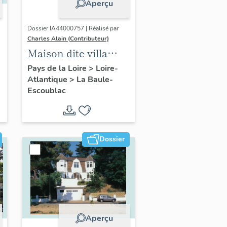
Aperçu
Dossier IA44000757 | Réalisé par
Charles Alain (Contributeur)
Maison dite villa
balnéaire Ma
Pays de la Loire
>
Loire-
Atlantique
>
La Baule-
Chaumine
Escoublac
actuellement
immeuble à
logements, 9 avenue
du Connétable
Dossier
Aperçu