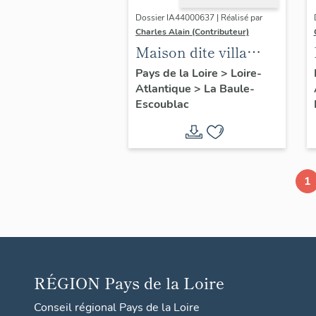
Dossier IA44000637 | Réalisé par
Charles Alain (Contributeur)
Maison dite villa
balnéaire Les
Pays de la Loire
>
Loire-
Atlantique
>
La Baule-
Peupliers, 23 avenue
Escoublac
des Améthystes
1
RÉGION
Pays de la Loire
Conseil régional Pays de la Loire