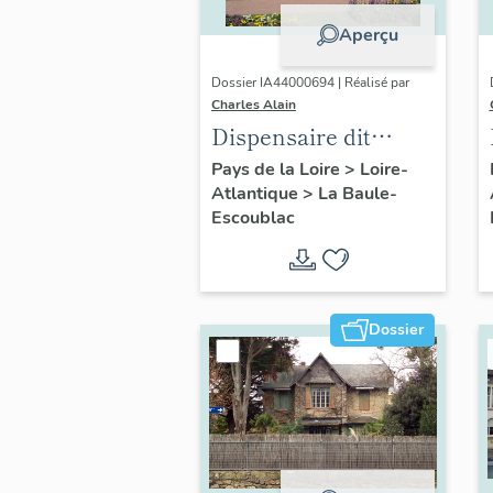
Aperçu
Dossier IA44000694 | Réalisé par
Charles Alain
Dispensaire dit
Fondation la
Pays de la Loire
>
Loire-
Atlantique
>
La Baule-
Pérousse puis
Escoublac
Dispensaire
d'hygiène social, 39
avenue du Maréchal-
Joffre
Dossier