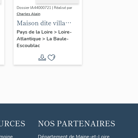
Dossier IA44000721 | Réalisé par
Charles Alain
Maison dite villa
balnéaire Edgarley
Pays de la Loire
>
Loire-
Atlantique
>
La Baule-
puis Padacord, 21
Escoublac
allée Cavalière
URCES
NOS PARTENAIRES
imoine
Département de Maine-et-Loire