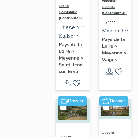
Foisneau
Eraud
Nicolas
Dominique
(Contributeur)
(Contributeur)
Le
Présentation
mobilier
Maison de
des
Église
de la
la famille
Pays de la
objets
paroissiale
Pays de la
Loire
>
collection
Robert-
Loire
>
mobilier
Saint-Jean-
Mayenne
>
Robert-
Glétron,
Mayenne
>
Vaiges
de
Baptiste de
Glétron
puis
Saint-Jean-
l'église
Saint-Jean-
sur-Erve
bibliothèque
paroissiale
sur-Erve
Jacques-
Saint-
Anatole
Jean-
Robert-
Dossier
Dossier
Baptiste
Glétron,
puis
mairie,
actuellement
Dossier
Dossier