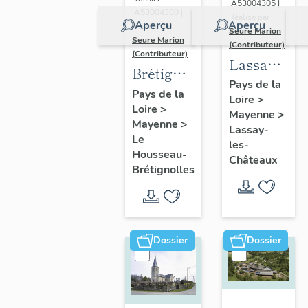
IA53004305 |
immeuble
IA53004300 |
Réalisé par
Aperçu
Aperçu
Réalisé par
à
Seure Marion
Seure Marion
(Contributeur)
logements,
(Contributeur)
Lassay-
31-33 rue
Brétignolles
les-
Pays de la
Robert-
:
Pays de la
Loire
>
Châteaux
Glétron
Loire
>
présentation
Mayenne
>
:
Mayenne
>
de
Lassay-
présentatio
Le
les-
l'ancienne
Housseau-
de la
Châteaux
commune
Brétignolles
commune
Dossier
Dossier