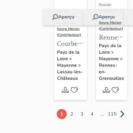
Dossier
IA53004295 |
Dossier
Aperçu
Aperçu
Réalisé par
IA53004304 |
Seure Marion
Réalisé par
(Contributeur)
Seure Marion
(Contributeur)
Rennes-
Courberie
en-
Pays de la
:
Pays de la
Loire
>
Grenouilles
Loire
>
présentation
Mayenne
>
:
Mayenne
>
Rennes-
de
présentatio
Lassay-les-
en-
l'ancienne
de la
Châteaux
Grenouilles
commune
commune
1
2
3
4
...
115