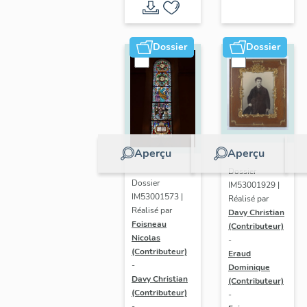
paroissiale
Saint-
léger de
Dossier
Dossier
Saint-
Léger
Aperçu
Aperçu
Dossier
Dossier
IM53001929 |
IM53001573 |
Réalisé par
Réalisé par
Davy Christian
Foisneau
(Contributeur)
Nicolas
-
(Contributeur)
Eraud
-
Dominique
Davy Christian
(Contributeur)
(Contributeur)
-
-