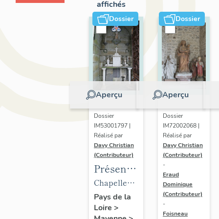
affichés
Dossier
Dossier
Aperçu
Aperçu
Dossier
Dossier
IM53001797 |
IM72002068 |
Réalisé par
Réalisé par
Davy Christian
Davy Christian
(Contributeur)
(Contributeur)
-
Présentation
Eraud
du
Chapelle
Dominique
mobilier
(Contributeur)
funéraire
Pays de la
-
Loire
>
de la
de la
Foisneau
Mayenne
>