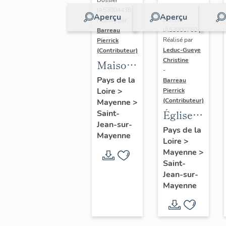
Dossier
IA53004438 |
Aperçu
Aperçu
Dossier
Réalisé par
IA53000760 |
Barreau
Réalisé par
Pierrick
Leduc-Gueye
(Contributeur)
Christine
Maison
-
de
Pays de la
Barreau
Loire
>
villégiature
Pierrick
(Contributeur)
Mayenne
>
dite villa
Église
Saint-
les
Jean-sur-
paroissiale
Pays de la
Genévriers,
Mayenne
Loire
>
Saint-
la
Mayenne
>
Jean-
Hyaule
Saint-
Baptiste
Jean-sur-
de
Mayenne
Saint-
Jean-