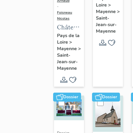
Arnaud
Loire
>
Jean-
-
Mayenne
>
Foisneau
sur-
Saint-
Nicolas
Mayenne
Jean-sur-
Château
Mayenne
-
Pays de la
Loire
>
Gondin,
Mayenne
>
Saint-
Saint-
Jean-
Jean-sur-
sur-
Mayenne
Mayenne
Dossier
Dossier