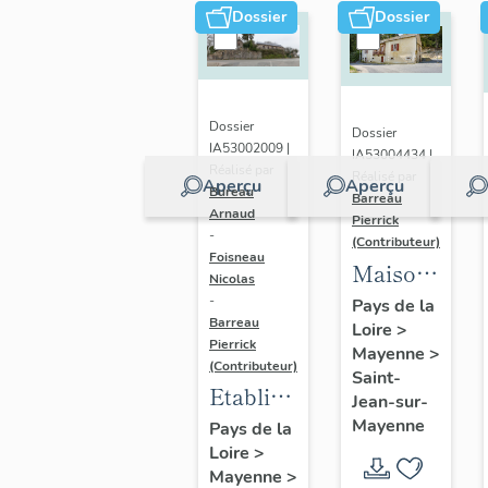
sur-
Dossier
Dossier
Mayenne
Dossier
Dossier
IA53002009 |
IA53004434 |
Réalisé par
Réalisé par
Aperçu
Aperçu
Bureau
Barreau
Arnaud
Pierrick
-
(Contributeur)
Foisneau
Maison
Nicolas
de
-
Pays de la
Barreau
Loire
>
villégiature
Pierrick
Mayenne
>
dite
(Contributeur)
Saint-
Bagatelle,
Etablissement
Jean-sur-
la
conventuel,
Mayenne
Pays de la
Boussardièr
Loire
>
puis
Mayenne
>
chapelle