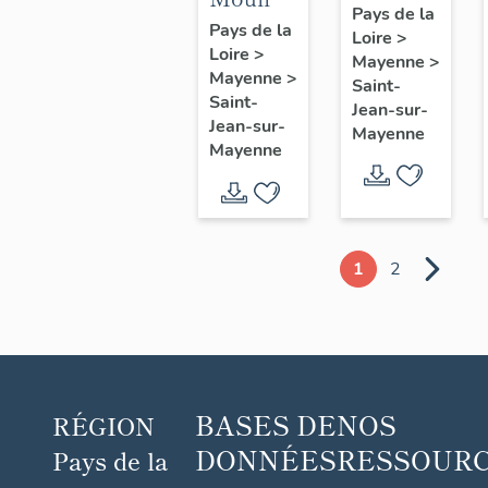
de
Pays de la
à farine
Pays de la
Loire
>
maître,
Loire
>
puis
Mayenne
>
Chaffenay
Mayenne
>
minoterie,
Saint-
Saint-
Jean-sur-
actuellement
Jean-sur-
Mayenne
maison
Mayenne
1
2
BASES DE
NOS
RÉGION
DONNÉES
RESSOUR
Pays de la