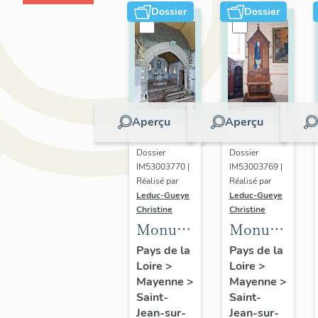
Dossier
Dossier
Aperçu
Aperçu
Dossier
Dossier
IM53003770 |
IM53003769 |
Réalisé par
Réalisé par
Leduc-Gueye
Leduc-Gueye
Christine
Christine
Monument
Monument
aux
aux
Pays de la
Pays de la
Loire
>
Loire
>
morts,
morts,
Mayenne
>
Mayenne
>
chapelle
église
Saint-
Saint-
Saint-
paroissiale
Jean-sur-
Jean-sur-