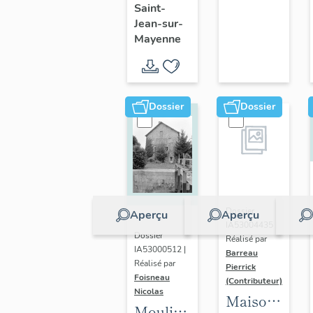
Saint-
Saint-
Jean-sur-
Trèche
Mayenne
Dossier
Dossier
Dossier
Aperçu
Aperçu
IA53004435 |
Dossier
Réalisé par
IA53000512 |
Barreau
Réalisé par
Pierrick
Foisneau
(Contributeur)
Nicolas
Maison
Moulin