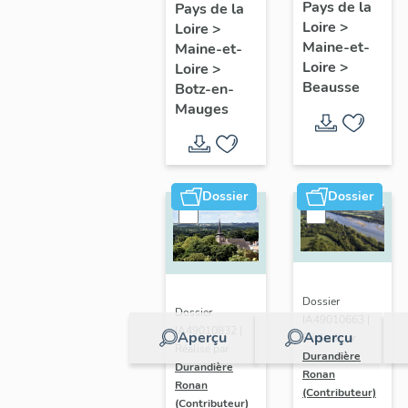
présentatio
Mauges :
Pays de la
Pays de la
Loire
>
de la
Loire
>
présentation
Maine-et-
Maine-et-
commune
de la
Loire
>
Loire
>
commune
Beausse
Botz-en-
Mauges
Dossier
Dossier
Dossier
Dossier
IA49010663 |
IA49010832 |
Aperçu
Aperçu
Réalisé par
Réalisé par
Durandière
Durandière
Ronan
Ronan
(Contributeur)
(Contributeur)