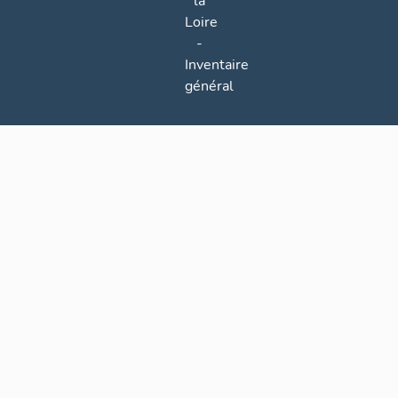
la
Loire
-
Inventaire
général