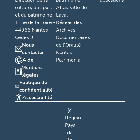
Direction de la
patrimoine
Publications
culture, du sport
Atlas Ville de
et du patrimoine
Laval
1 rue de la Loire -
Réseau des
44966 Nantes
Archives
Cedex 9
Documentaires
Nous
de l'Oralité
contacter
Nantes
Aide
Patrimonia
Mentions
légales
Politique de
confidentialité
Accessibilité
(c)
Région
Pays
de