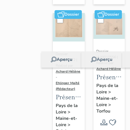
sur-
Moine
Dossier
Dossier
Dossier
Dossier
IA49010556 |
Aperçu
Aperçu
IA49010572 |
Réalisé par
Réalisé par
Achard Hélène
Achard Hélène
Présentatio
-
Ehlinger Maïté
du
Pays de la
(Rédacteur)
Loire
>
patrimoine
Présentation
Maine-et-
industriel
du
Loire
>
Pays de la
de la
Torfou
Loire
>
patrimoine
commune
Maine-et-
industriel
de
Loire
>
de la