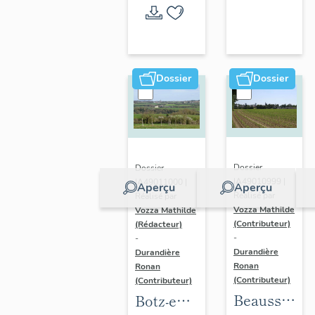
l'opération
thématique
Dossier
Dossier
Dossier
Dossier
IA49010999 |
IA49011000 |
Aperçu
Aperçu
Réalisé par
Réalisé par
Vozza Mathilde
Vozza Mathilde
(Contributeur)
(Rédacteur)
-
-
Durandière
Durandière
Ronan
Ronan
(Contributeur)
(Contributeur)
Beausse :
Botz-en-