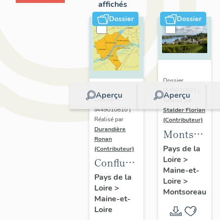
affichés
Dossier
Dossier
Dossier
IA49010823 |
Aperçu
Aperçu
Dossier
Réalisé par
IA49010810 |
Stalder Florian
Réalisé par
(Contributeur)
Durandière
Montsorea
Ronan
:
Pays de la
(Contributeur)
Loire
>
présentatio
Confluence
Maine-et-
de la
Maine-
Pays de la
Loire
>
commune
Loire
>
Loire :
Montsoreau
Maine-et-
présentation
Loire
de