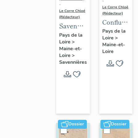
-
-
Le Corre Chloé
Le Corre Chloé
(Rédacteur)
(Rédacteur)
Confluence
Savennières
Maine-
Pays de la
:
Pays de la
Loire
>
Loire :
Loire
>
présentation
Maine-et-
présentatio
Maine-et-
de la
Loire
de l'aire
Loire
>
commune
Savennières
d'étude
Dossier
Dossier