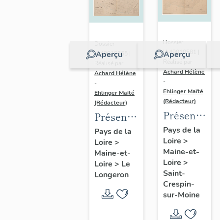
Dossier
Dossier
IA49010581 |
Aperçu
Aperçu
IA49010565 |
Réalisé par
Réalisé par
Achard Hélène
Achard Hélène
-
-
Ehlinger Maïté
Ehlinger Maïté
(Rédacteur)
(Rédacteur)
Présentatio
Présentation
du
du
Pays de la
Pays de la
Loire
>
patrimoine
Loire
>
patrimoine
Maine-et-
Maine-et-
industriel
industriel
Loire
>
Loire
>
Le
de la
de la
Saint-
Longeron
commune
commune
Crespin-
sur-Moine
de Saint-
du
Crespin-
Longeron