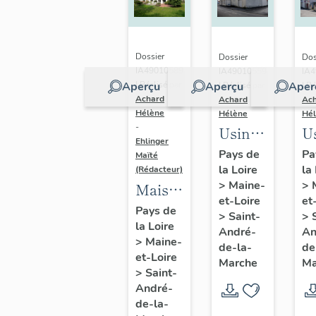
Calvaire,
Li
Saint-
Sa
André-
A
Dossier
Dossier
Dos
de-la-
de
IA49010589
IA49010559
IA
Aperçu
Aperçu
Aper
| Réalisé par
| Réalisé par
| Ré
Marche
M
Achard
Achard
Ac
Hélène
Hélène
Hé
-
Usine
U
Ehlinger
de
d
Pays de
Pa
Maïté
la Loire
la
chaussures
c
(Rédacteur)
>
Maine-
>
Maison
Morinière-
D
et-Loire
et
de
Ripoche,
C
Pays de
>
Saint-
>
la Loire
l'industriel
actuel
9 
André-
An
>
Maine-
Christian
de-la-
de
Musée
A
et-Loire
Marche
Ma
Chéné,
des
V
>
Saint-
directeur
André-
métiers
de-la-
de
de la