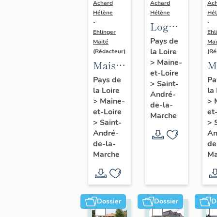
Achard
Achard
Ac
Hélène
Hélène
Hé
-
-
Logements
Ehlinger
Ehl
ouvriers
Pays de
Maïté
Maï
la Loire
de
(Rédacteur)
(Ré
>
Maine-
Maison
M
l'usine
et-Loire
de
d
de
Pays de
Pa
>
Saint-
la Loire
la
l'industriel
l'
chaussures
André-
>
Maine-
>
Victor
J
de-la-
Ripoche,
et-Loire
et
Marche
Ripoche
C
rue
>
Saint-
>
fondateur
f
André-
An
Jeanne-
de-la-
de
de
d
d'Arc
Marche
Ma
l'usine
l'
Morinière-
D
Ripoche,
C
15 rue
14
Dossier
Dossier
D
du
de