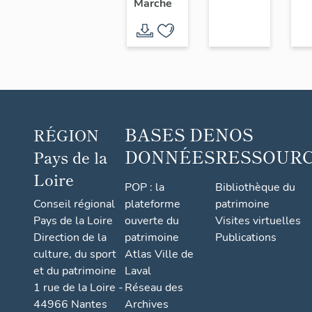
Marche
l'Usine
chaussure,
Chéné,
6 rue
18 rue
Saint-
du
Paul
Sacré-
Cœur,
Saint-
BASES DE
NOS
RÉGION
André-
DONNÉES
RESSOUR
Pays de la
de-la-
Loire
Marche
POP : la
Bibliothèque du
Conseil régional
plateforme
patrimoine
Pays de la Loire
ouverte du
Visites virtuelles
Direction de la
patrimoine
Publications
culture, du sport
Atlas Ville de
et du patrimoine
Laval
1 rue de la Loire -
Réseau des
44966 Nantes
Archives