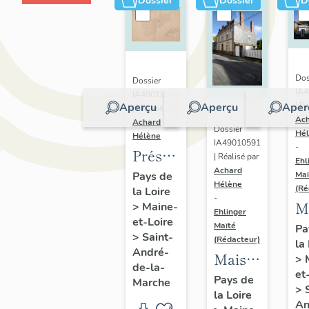
Dossier
Dossier
D
Dos
Dossier
IA
IA49010563
Aperçu
Aperçu
Aper
| Ré
| Réalisé par
Ac
Achard
Dossier
Hé
Hélène
IA49010591
-
Présentation
| Réalisé par
Ehl
Achard
du
Pays de
Maï
Hélène
(Ré
la Loire
patrimoine
-
M
>
Maine-
industriel
Ehlinger
et-Loire
d
Maïté
Pa
de la
>
Saint-
(Rédacteur)
la
l'
commune
André-
Maison
>
J
de-la-
de
et
de
Pays de
Marche
C
Saint-
>
la Loire
l'industriel
fi
An