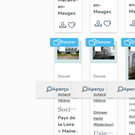
en
en-
Saint-
en-
de
Ma
Mauges
Mauges
Macaire-
Saint-
en-
Macaire-
Mauges
en-
Mauges
Dossier
Dossier
D
Dossier
Dossier
IA49010608
IA49010600
Aperçu
Aperçu
Aper
| Réalisé par
| Réalisé par
Achard
Achard
Dos
Hélène
Hélène
IA
-
Société
| Ré
Ehlinger
Anonyme
Ac
Pays de
Maïté
Hé
la Loire
de
(Rédacteur)
-
>
Maine-
Usine
Chaussures
Ehl