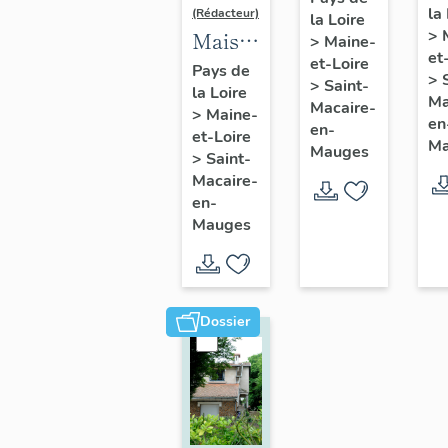
la
de
(Rédacteur)
la Loire
l'industriel
>
Maison
>
Maine-
So
Jean
et
et-Loire
de
A
Pays de
Pasquier,
>
>
Saint-
la Loire
l'industriel
d
Ma
9 rue
Macaire-
>
Maine-
Louis
en
C
en-
Jeanne-
et-Loire
Ma
Pasquier,
Mauges
Sa
>
Saint-
d'Arc,
2 rue
Macaire-
M
Saint-
en-
Pasteur,
en
Macaire-
Mauges
Saint-
M
en-
Macaire-
Mauges
en-
Mauges
Dossier