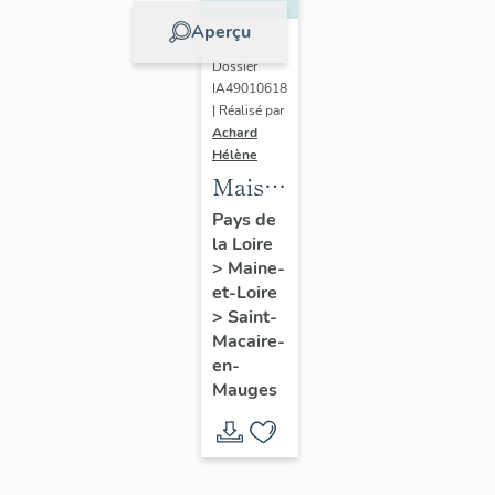
Aperçu
Dossier
IA49010618
| Réalisé par
Achard
Hélène
Maison
de
Pays de
la Loire
l'industriel
>
Maine-
Louis
et-Loire
Huchon
>
Saint-
(fils)
Macaire-
en-
Mauges