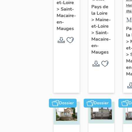
et-Loire
de
Maï
Pays de
>
Saint-
(Ré
la Loire
chaussures
Macaire-
M
>
Maine-
Repussard-
en-
et-Loire
d
Pa
Mauges
Chupin,
>
Saint-
la
l'
22 rue
Macaire-
>
G
en-
d'Anjou
et
C
Mauges
>
16
Ma
en
d'
Ma
A
Sa
M
en
Dossier
Dossier
D
M