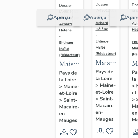
Dossier
Dos
Dossier
IA49010602
IA
IA49010601
Aperçu
Aperçu
Aper
| Réalisé par
| Ré
| Réalisé par
Achard
Ac
Achard
Hélène
Hé
Hélène
-
-
-
Ehlinger
Ehl
Ehlinger
Maïté
Maï
Maïté
(Rédacteur)
(Ré
(Rédacteur)
Maison
M
Maison
de
d
de
Pays de
Pa
Pays de
la Loire
l'industriel
la
c
la Loire
l'industriel
>
Maine-
>
>
Maine-
Yves
de
Auguste
et-Loire
et
et-Loire
Repussard,20
So
Repussard,
>
Saint-
>
>
Saint-
rue d'
A
Macaire-
24 rue
Ma
Macaire-
en-
en
Anjou,
en-
d
d'
Mauges
Ma
Mauges
Saint-
C
Anjou,
Macaire-
23
Saint-