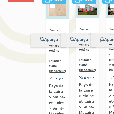
Dossier
Dossier
D
Dos
Dossier
Dossier
IA
IA49010604
IA49010606
Aperçu
Aperçu
Aper
| Ré
| Réalisé par
| Réalisé par
Ac
Achard
Achard
Hé
Hélène
Hélène
-
-
-
Ehl
Ehlinger
Ehlinger
Maï
Maïté
Maïté
(Ré
(Rédacteur)
(Rédacteur)
L
Société
Présentation
B
BTP
du
Pa
Pays de
Pays de
la
Ai
la Loire
Chupin-
la Loire
patrimoine
>
>
Maine-
>
Maine-
10
Vigneron,
industriel
et
et-Loire
et-Loire
al
94 rue
de la
>
>
Saint-
>
Saint-
Be
Choletaise,
Ma
Macaire-
commune
Macaire-