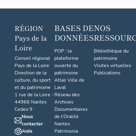
BASES DE
NOS
RÉGION
DONNÉES
RESSOUR
Pays de la
Loire
POP : la
Bibliothèque du
Conseil régional
plateforme
patrimoine
Pays de la Loire
ouverte du
Visites virtuelles
Direction de la
patrimoine
Publications
culture, du sport
Atlas Ville de
et du patrimoine
Laval
1 rue de la Loire -
Réseau des
44966 Nantes
Archives
Cedex 9
Documentaires
Nous
de l'Oralité
contacter
Nantes
Aide
Patrimonia