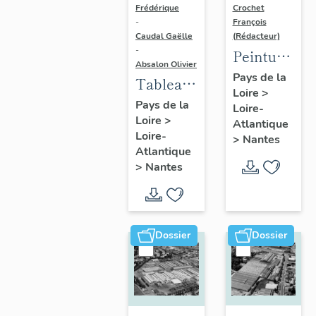
Frédérique
Crochet
-
François
Caudal Gaëlle
(Rédacteur)
-
Peinture
Absalon Olivier
monumenta
Pays de la
Tableau
Loire
>
du mur
commémoratif :
Pays de la
Loire-
de la
Loire
>
peinture
Atlantique
mairie-
Loire-
>
Nantes
monumentale
Atlantique
annexe
"Fresque
>
Nantes
de
des
Doulon,
Acadiens",
à Nantes
10 place
: le Mur
Dossier
Dossier
des
des trois
Garennes
soleils