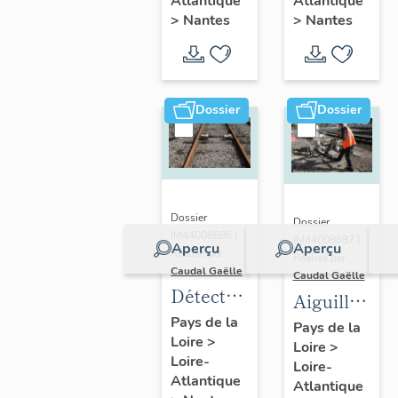
Atlantique
Atlantique
Chantenay
présentatio
>
Nantes
>
Nantes
:
de l'aire
présentation
d'étude
de
l'opération
Dossier
Dossier
Dossier
Dossier
IM44008686 |
IM44008687 |
Aperçu
Aperçu
Réalisé par
Réalisé par
Caudal Gaëlle
Caudal Gaëlle
Détecteurs
Aiguillage
de
(appareil
Pays de la
Pays de la
Loire
>
passage
Loire
>
de voie)
Loire-
Loire-
Atlantique
Atlantique