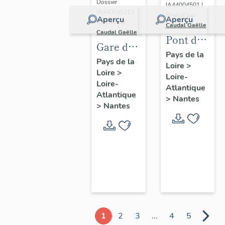
Dossier
IA44004501 |
IA44004521 |
Réalisé par
Aperçu
Aperçu
Réalisé par
Caudal Gaëlle
Caudal Gaëlle
Pont de
Gare de
la
Pays de la
Saint-
Pays de la
Loire
>
Jonelière
Loire
>
Joseph-
Loire-
Loire-
de-
Atlantique
Atlantique
>
Nantes
Porterie
>
Nantes
(détruite)
1
2
3
...
4
5