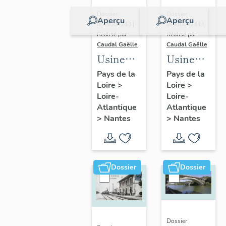
Dossier
Dossier
Aperçu
Aperçu
IA44005244 |
IA44005243 |
Réalisé par
Réalisé par
Caudal Gaëlle
Caudal Gaëlle
Usine
Usine
Saunier
des
Pays de la
Pays de la
Loire
>
Loire
>
Duval, 17
Batignolles,
Loire-
Loire-
rue
rue du
Atlantique
Atlantique
Petite-
Ranzay,
>
Nantes
>
Nantes
Baratte,
Nantes
Nantes
Dossier
Dossier
Dossier