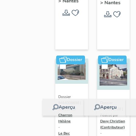
>
Nantes
>
Nantes
Dossier
Dossier
Dossier
IM44008698 |
Dossier
Aperçu
Aperçu
Réalisé par
IM44008028 |
Charron
Réalisé par
Hélène
Davy Christian
-
(Contributeur)
Le Bec
-