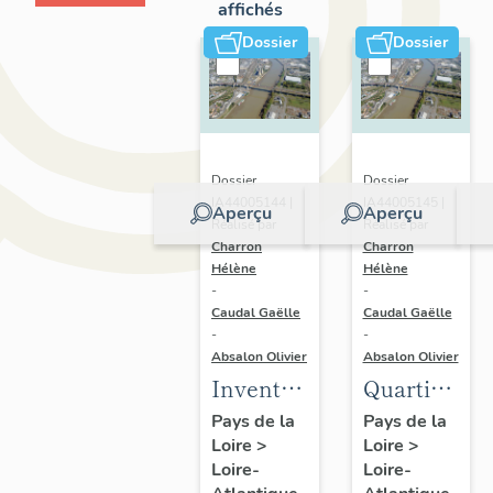
affichés
Dossier
Dossier
Dossier
Dossier
IA44005144 |
IA44005145 |
Aperçu
Aperçu
Réalisé par
Réalisé par
Charron
Charron
Hélène
Hélène
-
-
Caudal Gaëlle
Caudal Gaëlle
-
-
Absalon Olivier
Absalon Olivier
Inventaire
Quartier
du
du Bas-
Pays de la
Pays de la
Loire
>
Loire
>
quartier
Chantenay
Loire-
Loire-
du Bas-
: