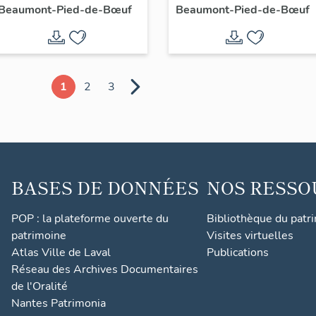
Beaumont-Pied-de-Bœuf
Beaumont-Pied-de-Bœuf
paroissiale Notre-
Dame
1
2
3
BASES DE DONNÉES
NOS RESSO
POP : la plateforme ouverte du
Bibliothèque du patr
patrimoine
Visites virtuelles
Atlas Ville de Laval
Publications
Réseau des Archives Documentaires
de l'Oralité
Nantes Patrimonia