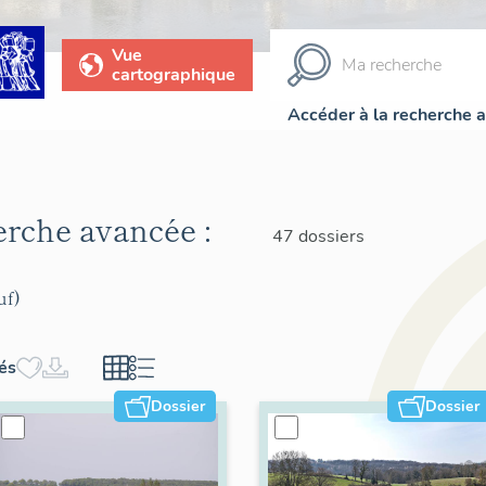
Vue
cartographique
Accéder à la recherche 
herche avancée :
47 dossiers
uf)
hés
Dossier
Dossier