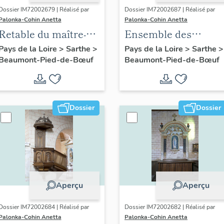
Dossier IM72002679 | Réalisé par
Dossier IM72002687 | Réalisé par
Palonka-Cohin Anetta
Palonka-Cohin Anetta
Retable du maître-
Ensemble des
autel, autel et
vitraux de l'église
Pays de la Loire
>
Sarthe
>
Pays de la Loire
>
Sarthe
>
Beaumont-Pied-de-Bœuf
Beaumont-Pied-de-Bœuf
tabernacle
Notre-Dame de
Beaumont-Pied-de-
Bœuf
Dossier
Dossier
Aperçu
Aperçu
Dossier IM72002684 | Réalisé par
Dossier IM72002682 | Réalisé par
Palonka-Cohin Anetta
Palonka-Cohin Anetta