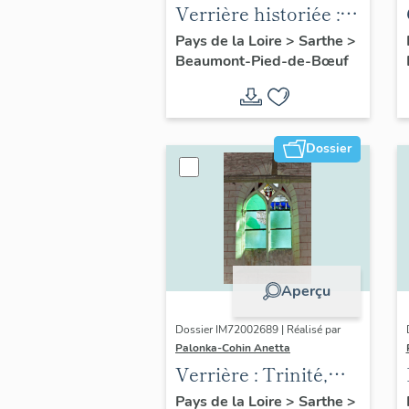
Verrière historiée :
Assomption, Vie de
Pays de la Loire
>
Sarthe
>
Beaumont-Pied-de-Bœuf
la Vierge, Enfance
du Christ
Dossier
Aperçu
Dossier IM72002689 | Réalisé par
Palonka-Cohin Anetta
Verrière : Trinité,
Vierge de Pitié
Pays de la Loire
>
Sarthe
>