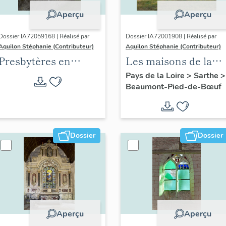
Aperçu
Aperçu
Dossier IA72059168 | Réalisé par
Dossier IA72001908 | Réalisé par
Aquilon Stéphanie (Contributeur)
Aquilon Stéphanie (Contributeur)
Presbytères en
Les maisons de la
vallée du Loir
commune de
Pays de la Loire
>
Sarthe
>
Beaumont-Pied-de-Bœuf
Beaumont-Pied-de-
Bœuf
Dossier
Dossier
Aperçu
Aperçu