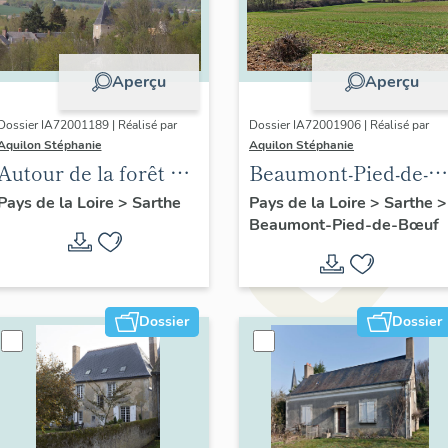
Aperçu
Aperçu
Dossier IA72001189 | Réalisé par
Dossier IA72001906 | Réalisé par
Aquilon Stéphanie
Aquilon Stéphanie
Autour de la forêt de
Beaumont-Pied-de-
Bercé (vallée du
Bœuf : présentation
Pays de la Loire
>
Sarthe
Pays de la Loire
>
Sarthe
>
Beaumont-Pied-de-Bœuf
Loir, Sarthe) :
de la commune
présentation de
l'opération
Dossier
Dossier