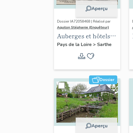
Aperçu
Dossier IA72058468 | Réalisé par
Aquilon Stéphanie (Enquêteur)
Auberges et hôtels
de voyageurs de
Pays de la Loire
>
Sarthe
l'aire d'étude Val du
Loir
Dossier
Aperçu