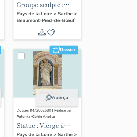
Groupe sculpté :
Déploration
Pays de la Loire
>
Sarthe
>
Beaumont-Pied-de-Bœuf
Dossier
Aperçu
Dossier IM72002680 | Réalisé par
Palonka-Cohin Anetta
Statue : Vierge à
l'Enfant
Pays de la Loire
>
Sarthe
>