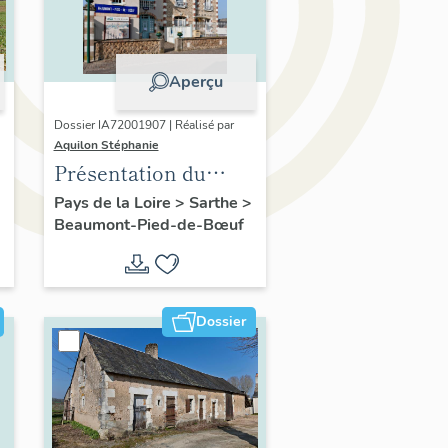
Aperçu
Dossier IA72001907 | Réalisé par
Aquilon Stéphanie
Présentation du
village de Beaumont-
Pays de la Loire
>
Sarthe
>
Beaumont-Pied-de-Bœuf
Pied-de-Bœuf
Dossier