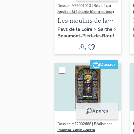
Dossier IA72001910 | Réalisé par
Aquilon Stéphanie (Contributeur)
Les moulins de la
commune de
Pays de la Loire
>
Sarthe
>
Beaumont-Pied-de-Bœuf
Beaumont-Pied-de-
Bœuf
Dossier
Aperçu
Dossier IM72002688 | Réalisé par
Palonka-Cohin Anetta