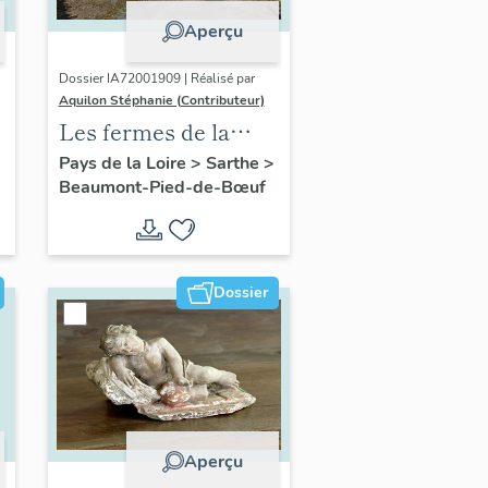
Aperçu
Dossier IA72001909 | Réalisé par
Aquilon Stéphanie (Contributeur)
Les fermes de la
commune de
Pays de la Loire
>
Sarthe
>
Beaumont-Pied-de-Bœuf
Beaumont-Pied-de-
Bœuf
Dossier
Aperçu