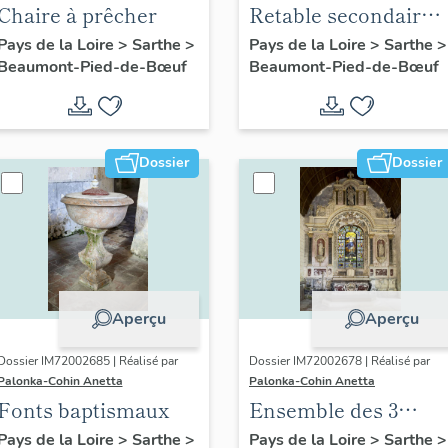
Chaire à prêcher
Retable secondaire
n° 1 de la Vierge
Pays de la Loire
>
Sarthe
>
Pays de la Loire
>
Sarthe
>
Beaumont-Pied-de-Bœuf
Beaumont-Pied-de-Bœuf
Dossier
Dossier
Aperçu
Aperçu
Dossier IM72002685 | Réalisé par
Dossier IM72002678 | Réalisé par
Palonka-Cohin Anetta
Palonka-Cohin Anetta
Fonts baptismaux
Ensemble des 3
retables de l'église
Pays de la Loire
>
Sarthe
>
Pays de la Loire
>
Sarthe
>