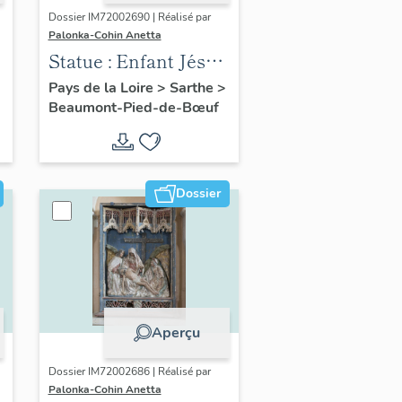
Dossier IM72002690 | Réalisé par
Palonka-Cohin Anetta
Statue : Enfant Jésus
endormi
Pays de la Loire
>
Sarthe
>
Beaumont-Pied-de-Bœuf
Dossier
Aperçu
Dossier IM72002686 | Réalisé par
Palonka-Cohin Anetta