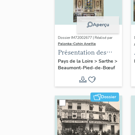
Aperçu
Dossier IM72002677 | Réalisé par
Palonka-Cohin Anetta
Présentation des
objets mobiliers de
Pays de la Loire
>
Sarthe
>
Beaumont-Pied-de-Bœuf
l'église paroissiale
Notre-Dame de
Beaumont-Pied-de-
Bœuf
Dossier