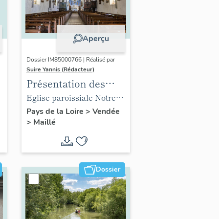
Aperçu
Dossier IM85000766 | Réalisé par
Suire Yannis (Rédacteur)
Présentation des
objets mobiliers de
,
Eglise paroissiale Notre-
l'église paroissiale
Dame de l'Assomption de
Pays de la Loire
>
Vendée
>
Maillé
Notre-Dame de
Maillé
l'Assomption de
Maillé
Dossier