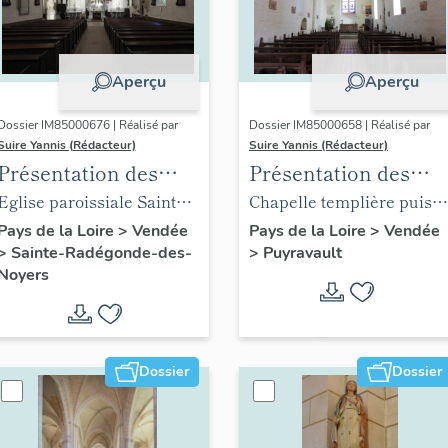
Aperçu
Aperçu
Dossier IM85000676 | Réalisé par
Dossier IM85000658 | Réalisé par
Suire Yannis (Rédacteur)
Suire Yannis (Rédacteur)
Présentation des
Présentation des
objets mobiliers de
objets mobiliers de
Eglise paroissiale Sainte
Chapelle templière puis
l'église de Sainte-
l'église de Puyravaul
Radegonde de Sainte-
église paroissiale Notre-
Pays de la Loire
>
Vendée
Pays de la Loire
>
Vendée
>
Sainte-Radégonde-des-
>
Puyravault
Radégonde-des-
Radégonde-des-Noyers
Dame de Puyravault
Noyers
Noyers
Dossier
Dossier