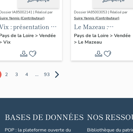
Dossier IA85002141 | Réalisé par
Dossier IA85003053 | Réalisé par
Suire Yannis (Contributeur)
Suire Yannis (Contributeur)
Vix : présentation de
Le Mazeau :
la commune
présentation de la
Pays de la Loire
>
Vendée
Pays de la Loire
>
Vendée
>
Vix
>
Le Mazeau
commune
2
3
4
...
93
BASES DE DONNÉES
NOS RESSO
POP : la plateforme ouverte du
Bibliothèque du patr