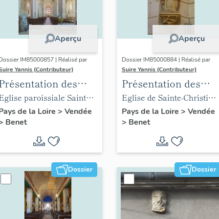
Aperçu
Aperçu
Dossier IM85000857 | Réalisé par
Dossier IM85000884 | Réalisé par
Suire Yannis (Contributeur)
Suire Yannis (Contributeur)
Présentation des
Présentation des
objets mobiliers de
objets mobiliers de
Eglise paroissiale Sainte-
Eglise de Sainte-Christine
l'église Sainte-
l'église de Sainte-
Eulalie de Benet
place Gabriel-Delaunay
Pays de la Loire
>
Vendée
Pays de la Loire
>
Vendée
>
Benet
>
Benet
Eulalie de Benet
Christine
Dossier
Dossier