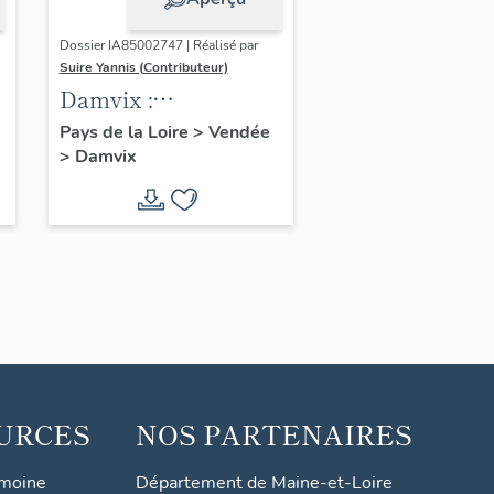
Dossier IA85002747 | Réalisé par
Suire Yannis (Contributeur)
Damvix :
présentation de la
Pays de la Loire
>
Vendée
>
Damvix
commune
URCES
NOS PARTENAIRES
imoine
Département de Maine-et-Loire