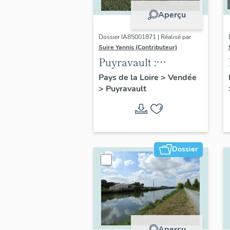
Aperçu
Dossier IA85001871 | Réalisé par
Suire Yannis (Contributeur)
Puyravault :
présentation de la
Pays de la Loire
>
Vendée
>
Puyravault
commune
Dossier
Aperçu