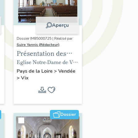
Aperçu
Dossier IM85000725 | Réalisé par
Suire Yannis (Rédacteur)
Présentation des
objets mobiliers de
Eglise Notre-Dame de Vix
t
l'église de Vix
(ancienne) (vestiges),
Pays de la Loire
>
Vendée
>
Vix
abside
Dossier