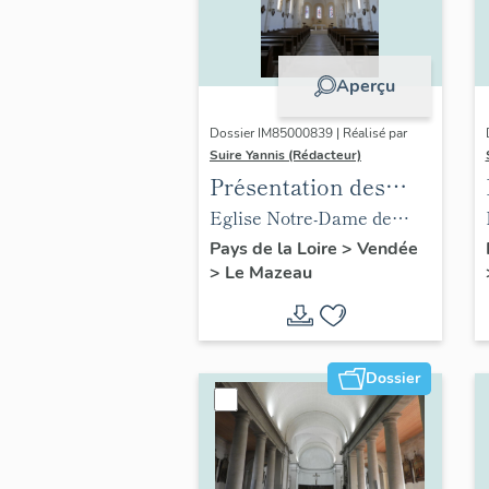
Aperçu
Dossier IM85000839 | Réalisé par
Suire Yannis (Rédacteur)
Présentation des
objets mobiliers de
Eglise Notre-Dame de
l'église du Mazeau
l'Immaculée Conception
Pays de la Loire
>
Vendée
>
Le Mazeau
du Mazeau
Dossier