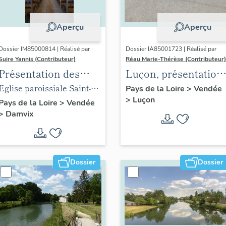
Aperçu
Aperçu
Dossier IM85000814 | Réalisé par
Dossier IA85001723 | Réalisé par
Suire Yannis (Contributeur)
Réau Marie-Thérèse (Contributeur)
Présentation des
Luçon, présentation
objets mobiliers de
du territoire
Eglise paroissiale Saint-
Pays de la Loire
>
Vendée
>
Luçon
l'église de Damvix
communal
Guy de Damvix
Pays de la Loire
>
Vendée
>
Damvix
Dossier
Dossier