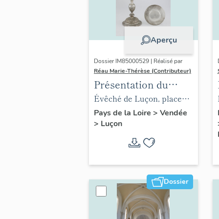
Aperçu
Dossier IM85000529 | Réalisé par
Réau Marie-Thérèse (Contributeur)
Présentation du
mobilier de l'évêché
Évêché de Luçon, place
de Luçon
Leclerc
Pays de la Loire
>
Vendée
>
Luçon
Dossier