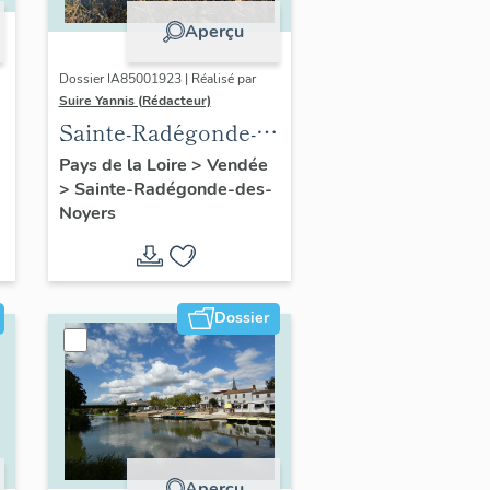
Aperçu
Dossier IA85001923 | Réalisé par
Suire Yannis (Rédacteur)
Sainte-Radégonde-
e
des-Noyers :
Pays de la Loire
>
Vendée
>
Sainte-Radégonde-des-
présentation de la
Noyers
commune
Dossier
Aperçu