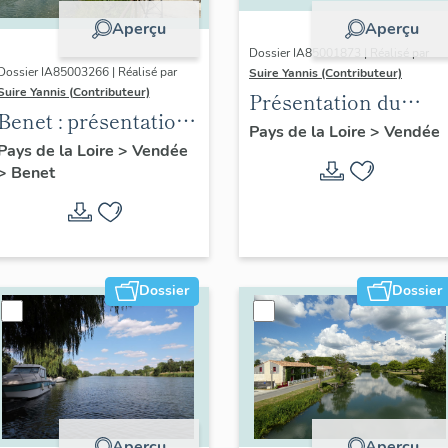
Aperçu
Aperçu
Dossier IA85001873 | Réalisé par
Dossier IA85003266 | Réalisé par
Suire Yannis (Contributeur)
Suire Yannis (Contributeur)
Présentation du
Benet : présentation
territoire de la Vallé
Pays de la Loire
>
Vendée
de la commune
Pays de la Loire
>
Vendée
de la Sèvre Niortaise
>
Benet
dans le Marais
poitevin
Dossier
Dossier
Aperçu
Aperçu