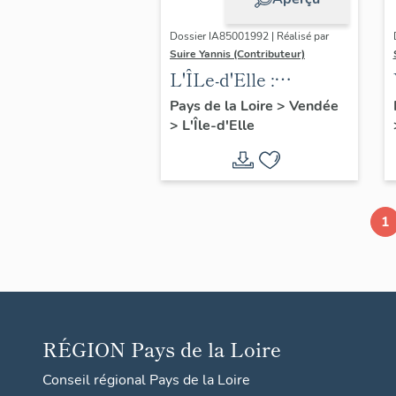
Dossier IA85001992 | Réalisé par
Suire Yannis (Contributeur)
L'ÎLe-d'Elle :
présentation de la
Pays de la Loire
>
Vendée
>
L'Île-d'Elle
commune
1
RÉGION
Pays de la Loire
Conseil régional Pays de la Loire