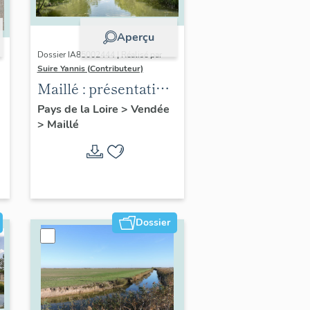
Aperçu
Dossier IA85002444 | Réalisé par
Suire Yannis (Contributeur)
Maillé : présentation
de la commune
Pays de la Loire
>
Vendée
>
Maillé
Dossier