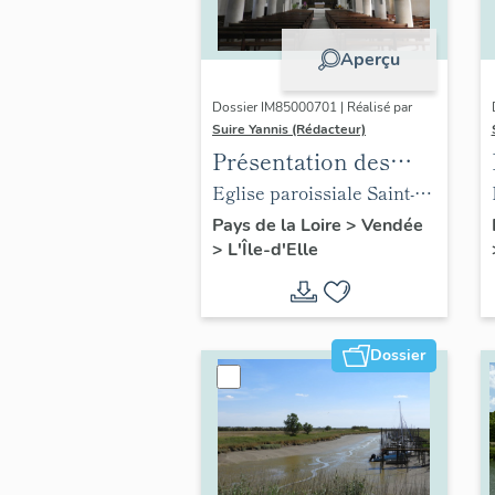
Aperçu
Dossier IM85000701 | Réalisé par
Suire Yannis (Rédacteur)
Présentation des
objets mobiliers de
Eglise paroissiale Saint-
l'église de L'Île-d'Elle
Hilaire de L'Île-d'Elle
Pays de la Loire
>
Vendée
>
L'Île-d'Elle
Dossier