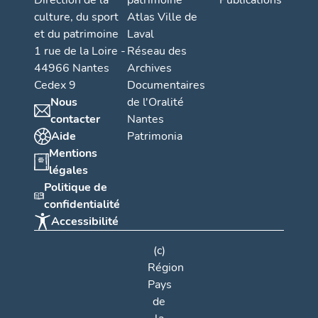
Direction de la
patrimoine
Publications
culture, du sport
Atlas Ville de
et du patrimoine
Laval
1 rue de la Loire -
Réseau des
44966 Nantes
Archives
Cedex 9
Documentaires
Nous
de l'Oralité
contacter
Nantes
Aide
Patrimonia
Mentions
légales
Politique de
confidentialité
Accessibilité
(c)
Région
Pays
de