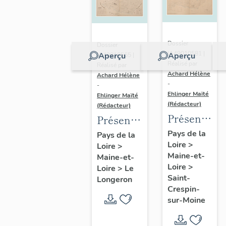
Dossier
Dossier
IA49010581 |
Aperçu
Aperçu
IA49010565 |
Réalisé par
Réalisé par
Achard Hélène
Achard Hélène
-
-
Ehlinger Maïté
Ehlinger Maïté
(Rédacteur)
(Rédacteur)
Présentatio
Présentation
du
du
Pays de la
Pays de la
Loire
>
patrimoine
Loire
>
patrimoine
Maine-et-
Maine-et-
industriel
industriel
Loire
>
Loire
>
Le
de la
de la
Saint-
Longeron
commune
commune
Crespin-
sur-Moine
de Saint-
du
Crespin-
Longeron