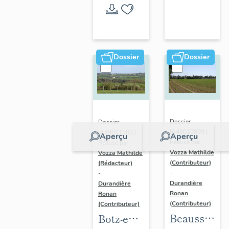
l'opération
thématique
Dossier
Dossier
Dossier
Dossier
IA49010999 |
IA49011000 |
Aperçu
Aperçu
Réalisé par
Réalisé par
Vozza Mathilde
Vozza Mathilde
(Contributeur)
(Rédacteur)
-
-
Durandière
Durandière
Ronan
Ronan
(Contributeur)
(Contributeur)
Beausse :
Botz-en-