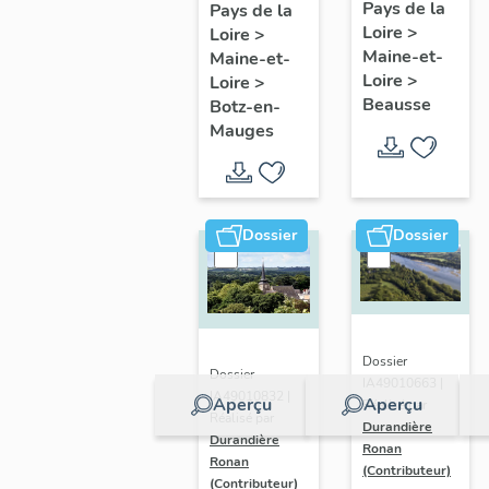
présentatio
Mauges :
Pays de la
Pays de la
Loire
>
de la
Loire
>
présentation
Maine-et-
Maine-et-
commune
de la
Loire
>
Loire
>
commune
Beausse
Botz-en-
Mauges
Dossier
Dossier
Dossier
Dossier
IA49010663 |
IA49010832 |
Aperçu
Aperçu
Réalisé par
Réalisé par
Durandière
Durandière
Ronan
Ronan
(Contributeur)
(Contributeur)