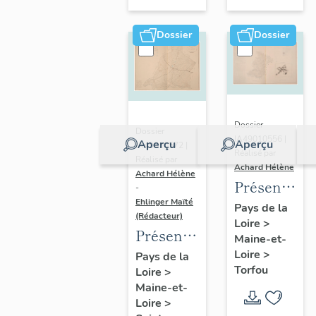
sur-
Moine
Dossier
Dossier
Dossier
Dossier
IA49010556 |
Aperçu
Aperçu
IA49010572 |
Réalisé par
Réalisé par
Achard Hélène
Achard Hélène
Présentatio
-
Ehlinger Maïté
du
Pays de la
(Rédacteur)
Loire
>
patrimoine
Présentation
Maine-et-
industriel
du
Loire
>
Pays de la
de la
Torfou
Loire
>
patrimoine
commune
Maine-et-
industriel
de
Loire
>
de la