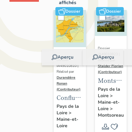
affichés
Dossier
Dossier
Dossier
IA49010823 |
Aperçu
Aperçu
Dossier
Réalisé par
IA49010810 |
Stalder Florian
Réalisé par
(Contributeur)
Durandière
Montsorea
Ronan
:
Pays de la
(Contributeur)
Loire
>
présentatio
Confluence
Maine-et-
de la
Maine-
Pays de la
Loire
>
commune
Loire
>
Loire :
Montsoreau
Maine-et-
présentation
Loire
de