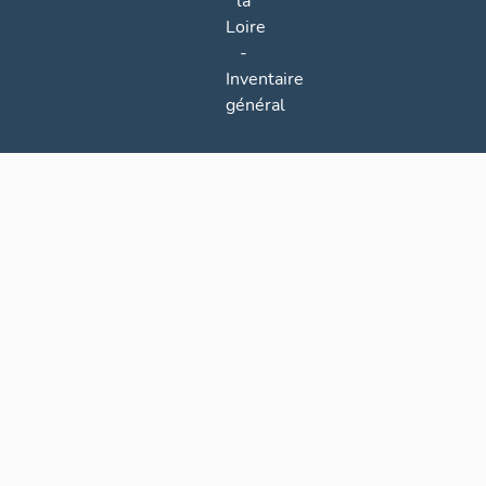
la
Loire
-
Inventaire
général