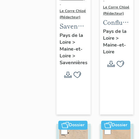
-
-
Le Corre Chloé
Le Corre Chloé
(Rédacteur)
(Rédacteur)
Confluence
Savennières
Maine-
Pays de la
:
Pays de la
Loire
>
Loire :
Loire
>
présentation
Maine-et-
présentatio
Maine-et-
de la
Loire
de l'aire
Loire
>
commune
Savennières
d'étude
Dossier
Dossier