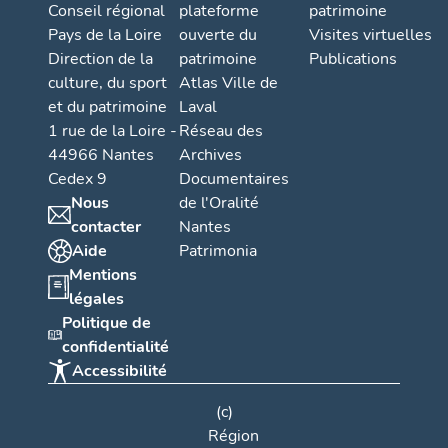
Conseil régional
plateforme
patrimoine
Pays de la Loire
ouverte du
Visites virtuelles
Direction de la
patrimoine
Publications
culture, du sport
Atlas Ville de
et du patrimoine
Laval
1 rue de la Loire -
Réseau des
44966 Nantes
Archives
Cedex 9
Documentaires
Nous
de l'Oralité
contacter
Nantes
Aide
Patrimonia
Mentions
légales
Politique de
confidentialité
Accessibilité
(c)
Région