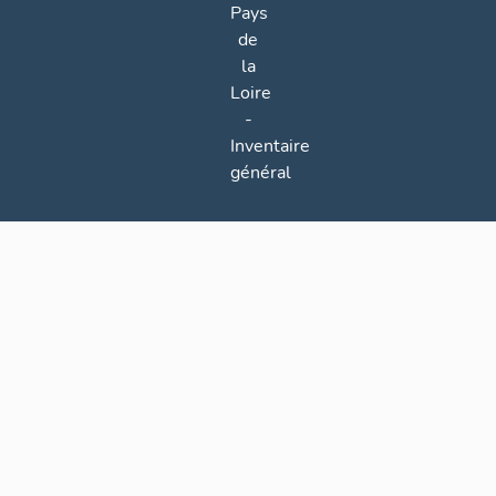
Pays
de
la
Loire
-
Inventaire
général