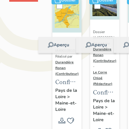
Dossier
Dossier
Dossier
IA49010663 |
Réalisé par
Aperçu
Aperçu
Dossier
Durandière
IA49010810 |
Ronan
Réalisé par
(Contributeur)
Durandière
-
Ronan
Le Corre
(Contributeur)
Chloé
Confluence
(Rédacteur)
Maine-
Pays de la
Confluence
Loire
>
Loire :
Maine-
Pays de la
Maine-et-
présentation
Loire
>
Loire :
Loire
de
Maine-et-
présentation
Loire
l'opération
de l'aire