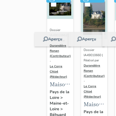
de
prêtres
dit
établissement
Dossier
diocésain
IA49010662 |
de
Aperçu
Aperçu
Réalisé par
Béhuard
Durandière
Dossier
Ronan
IA49010660 |
(Contributeur)
Réalisé par
-
Durandière
Le Corre
Ronan
Chloé
(Contributeur)
(Rédacteur)
-
Maison
Le Corre
de
Pays de la
Chloé
(Rédacteur)
Loire
>
villégiature
Maison
Maine-et-
dite Les
Loire
>
de
Pays de la
Mimosas,
Béhuard