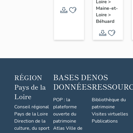
Loire
>
villégiature
le
Maine-et-
dite Les
Merdreau
Loire
>
Mouettes,
Béhuard
le
Merdreau
BASES DE
NOS
RÉGION
DONNÉES
RESSOUR
Pays de la
Loire
POP : la
Bibliothèque du
Conseil régional
plateforme
patrimoine
Pays de la Loire
ouverte du
Visites virtuelles
Direction de la
patrimoine
Publications
culture, du sport
Atlas Ville de