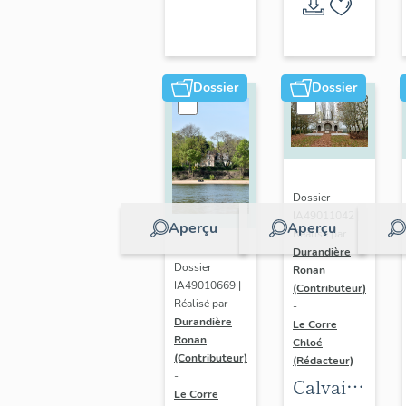
thématique
d'étude
Dossier
Dossier
Dossier
IA49011042 |
Aperçu
Aperçu
Réalisé par
Durandière
Dossier
Ronan
IA49010669 |
(Contributeur)
Réalisé par
-
Durandière
Le Corre
Ronan
Chloé
(Contributeur)
(Rédacteur)
-
Calvaire,
Le Corre