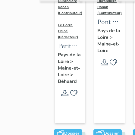
Durandière
Durandière
Ronan
Ronan
(Contributeur)
(Contributeur)
-
Pont de
Le Corre
la
Pays de la
Chloé
Loire
>
Guillemette
(Rédacteur)
Maine-et-
Petit
Loire
séminaire
Pays de la
Loire
>
dit
Maine-et-
collège
Loire
>
des
Béhuard
Petits-
Clercs,
puis
maison
de
retraite
Dossier
Dossier