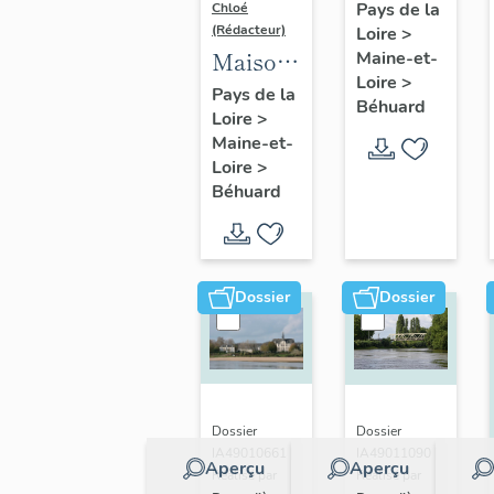
chapelle
Pays de la
Chloé
(Rédacteur)
Loire
>
de plein-
Maison
Maine-et-
air et
Loire
>
de
Pays de la
monument
Béhuard
Loire
>
villégiature,
aux
Maine-et-
3
morts
Loire
>
chemin
Béhuard
du Petit-
Burette
Dossier
Dossier
Dossier
Dossier
IA49010661 |
IA49011090 |
Aperçu
Aperçu
Réalisé par
Réalisé par