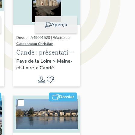
Aperçu
Dossier IA49001520 | Réalisé par
Cussonneau Christian
Candé : présentation
de la commune
Pays de la Loire
>
Maine-
et-Loire
>
Candé
Dossier