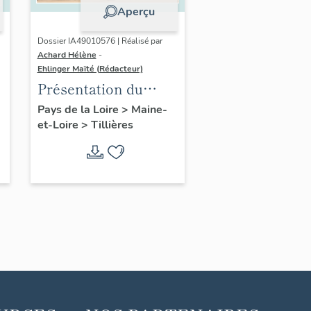
Aperçu
Dossier IA49010576 | Réalisé par
Achard Hélène
-
Ehlinger Maïté (Rédacteur)
Présentation du
patrimoine
Pays de la Loire
>
Maine-
et-Loire
>
Tillières
industriel de la
commune de
Tillières