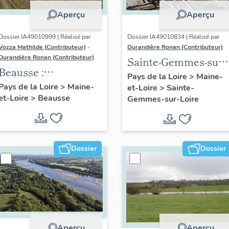
Aperçu
Aperçu
Dossier IA49010999 | Réalisé par
Dossier IA49010834 | Réalisé par
Vozza Mathilde (Contributeur)
-
Durandière Ronan (Contributeur)
Durandière Ronan (Contributeur)
Sainte-Gemmes-sur-
Beausse :
Loire : présentation
Pays de la Loire
>
Maine-
présentation de la
Pays de la Loire
>
Maine-
et-Loire
>
Sainte-
de la commune
et-Loire
>
Beausse
commune
Gemmes-sur-Loire
Dossier
Dossier
Aperçu
Aperçu