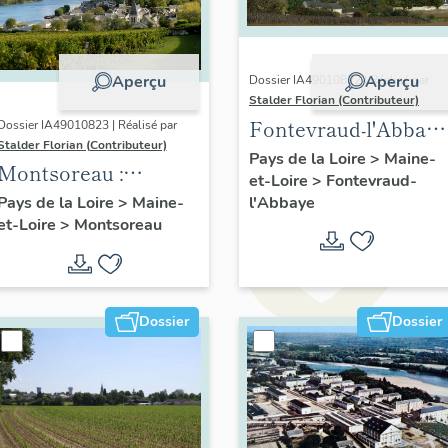
Aperçu
Aperçu
Dossier IA49010822 | Réalisé par
Stalder Florian (Contributeur)
Fontevraud-l'Abbaye
Dossier IA49010823 | Réalisé par
Stalder Florian (Contributeur)
: présentation de la
Pays de la Loire
>
Maine-
Montsoreau :
et-Loire
>
Fontevraud-
commune
présentation de la
l'Abbaye
Pays de la Loire
>
Maine-
et-Loire
>
Montsoreau
commune
Dossier
Dossier