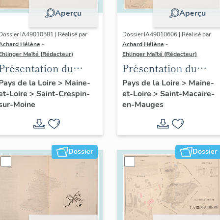
Aperçu
Aperçu
Dossier IA49010581 | Réalisé par
Dossier IA49010606 | Réalisé par
Achard Hélène
-
Achard Hélène
-
Ehlinger Maïté (Rédacteur)
Ehlinger Maïté (Rédacteur)
Présentation du
Présentation du
patrimoine
patrimoine
Pays de la Loire
>
Maine-
Pays de la Loire
>
Maine-
et-Loire
>
Saint-Crespin-
et-Loire
>
Saint-Macaire-
industriel de la
industriel de la
sur-Moine
en-Mauges
commune de Saint-
commune de Saint-
Crespin-sur-Moine
Macaire-en-Mauges
Dossier
Dossier