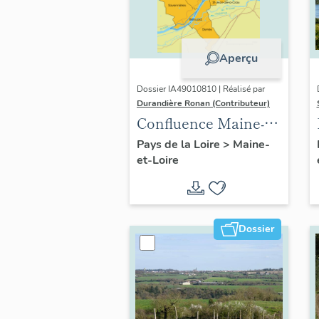
Aperçu
Dossier IA49010810 | Réalisé par
Durandière Ronan (Contributeur)
Confluence Maine-
Loire : présentation
Pays de la Loire
>
Maine-
et-Loire
de l'opération
thématique
Dossier