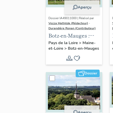
Aperçu
Dossier IA49011000 | Réalisé par
Vozza Mathilde (Rédacteur)
-
Durandière Ronan (Contributeur)
Botz-en-Mauges :
présentation de la
Pays de la Loire
>
Maine-
et-Loire
>
Botz-en-Mauges
commune
Dossier
Aperçu