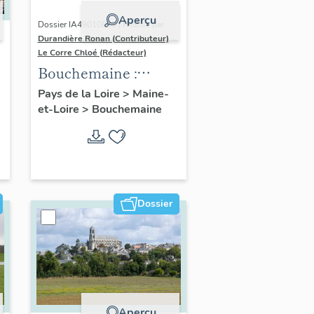
Aperçu
Dossier IA49010833 | Réalisé par
Durandière Ronan (Contributeur)
-
Le Corre Chloé (Rédacteur)
Bouchemaine :
présentation de la
Pays de la Loire
>
Maine-
et-Loire
>
Bouchemaine
commune
Dossier
Aperçu