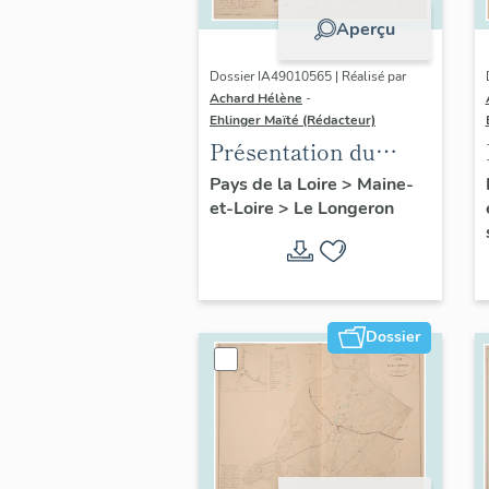
Aperçu
Dossier IA49010565 | Réalisé par
Achard Hélène
-
Ehlinger Maïté (Rédacteur)
Présentation du
patrimoine
Pays de la Loire
>
Maine-
et-Loire
>
Le Longeron
industriel de la
commune du
Longeron
Dossier