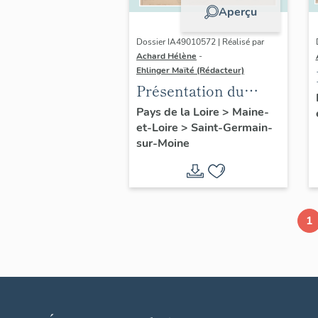
Aperçu
Dossier IA49010572 | Réalisé par
Achard Hélène
-
Ehlinger Maïté (Rédacteur)
Présentation du
patrimoine
Pays de la Loire
>
Maine-
et-Loire
>
Saint-Germain-
industriel de la
sur-Moine
commune de Saint-
Germain-sur-Moine
1