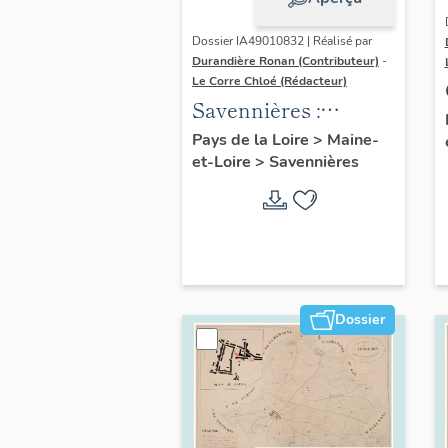
Dossier IA49010832 | Réalisé par
Durandière Ronan (Contributeur)
-
Le Corre Chloé (Rédacteur)
Savennières :
présentation de la
Pays de la Loire
>
Maine-
et-Loire
>
Savennières
commune
Dossier