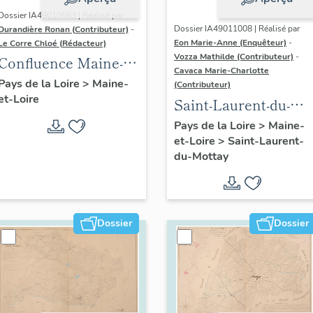
Dossier IA49010663 | Réalisé par
Dossier IA49011008 | Réalisé par
Durandière Ronan (Contributeur)
-
Eon Marie-Anne (Enquêteur)
-
Le Corre Chloé (Rédacteur)
Vozza Mathilde (Contributeur)
-
Confluence Maine-
Cavaca Marie-Charlotte
Loire : présentation
Pays de la Loire
>
Maine-
(Contributeur)
et-Loire
de l'aire d'étude
Saint-Laurent-du-
Mottay :
Pays de la Loire
>
Maine-
et-Loire
>
Saint-Laurent-
présentation de la
du-Mottay
commune
Dossier
Dossier