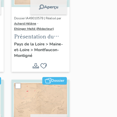
Aperçu
Dossier IA49010578 | Réalisé par
Achard Hélène
-
Ehlinger Maïté (Rédacteur)
Présentation du
patrimoine
Pays de la Loire
>
Maine-
et-Loire
>
Montfaucon-
industriel de la
Montigné
commune de
Montfaucon-
Montigné
Dossier