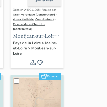
Dossier IA49011005 | Réalisé par
Orain Véronique (Contributeur)
-
Vozza Mathilde (Contributeur)
-
Cavaca Marie-Charlotte
(Contributeur)
Montjean-sur-Loire :
présentation de la
Pays de la Loire
>
Maine-
et-Loire
>
Montjean-sur-
commune
Loire
Dossier