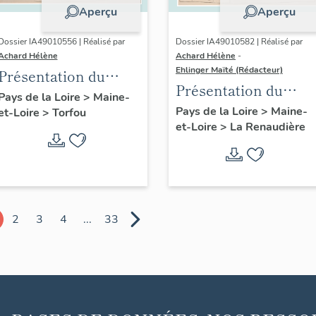
Aperçu
Aperçu
Dossier IA49010556 | Réalisé par
Dossier IA49010582 | Réalisé par
Achard Hélène
Achard Hélène
-
Ehlinger Maïté (Rédacteur)
Présentation du
Présentation du
patrimoine
Pays de la Loire
>
Maine-
patrimoine
Pays de la Loire
>
Maine-
et-Loire
>
Torfou
industriel de la
et-Loire
>
La Renaudière
industriel de la
commune de Torfou
commune de La
Renaudière
2
3
4
...
33