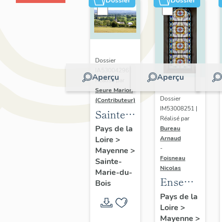
Dossier
Dossier
Dossier
IA53004296 |
Aperçu
Aperçu
Réalisé par
Seure Marion
Dossier
(Contributeur)
IM53008251 |
Sainte-
Réalisé par
Marie-
Pays de la
Bureau
Arnaud
Loire
>
du-Bois,
-
Mayenne
>
présentation
Foisneau
Sainte-
de la
Nicolas
Marie-du-
Ensemble
commune
Bois
de 6
Pays de la
Loire
>
verrières
Mayenne
>