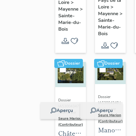
Pays de la
Loire
>
Beslinière
Loire
>
Glandsemé,
Mayenne
>
Mayenne
>
actuellement
Sainte-
Sainte-
Marie-du-
maison
Marie-du-
Bois
Bois
Dossier
Dossier
Dossier
Dossier
IA53004348 |
IA53004347 |
Réalisé par
Aperçu
Aperçu
Réalisé par
Seure Marion
Seure Marion
(Contributeur)
(Contributeur)
Manoir-
Château