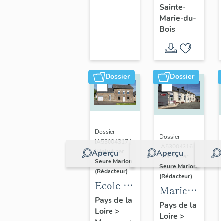
décoratives
Sainte-
(baies 5,
Marie-du-
6, 9, 10,
Bois
13 et 14)
Dossier
Dossier
Dossier
Dossier
IA53004317 |
IA53004316 |
Réalisé par
Aperçu
Aperçu
Réalisé par
Seure Marion
Seure Marion
(Rédacteur)
(Rédacteur)
Ecole de
Marie-
filles,
Pays de la
école de
Pays de la
Loire
>
actuellement
Loire
>
garçons