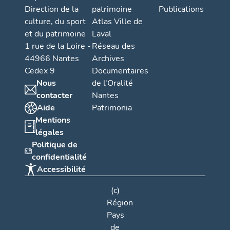
Direction de la
patrimoine
Publications
culture, du sport
Atlas Ville de
et du patrimoine
Laval
1 rue de la Loire -
Réseau des
44966 Nantes
Archives
Cedex 9
Documentaires
Nous
de l'Oralité
contacter
Nantes
Aide
Patrimonia
Mentions
légales
Politique de
confidentialité
Accessibilité
(c)
Région
Pays
de