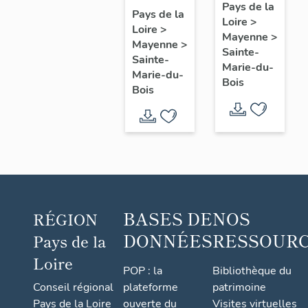
maison
Pays de la
de la
Pays de la
Loire
>
de
Loire
>
Drouardière
Mayenne
>
maître
Mayenne
>
Sainte-
Sainte-
de la
Marie-du-
Marie-du-
Guette
Bois
Bois
BASES DE
NOS
RÉGION
DONNÉES
RESSOUR
Pays de la
Loire
POP : la
Bibliothèque du
Conseil régional
plateforme
patrimoine
Pays de la Loire
ouverte du
Visites virtuelles