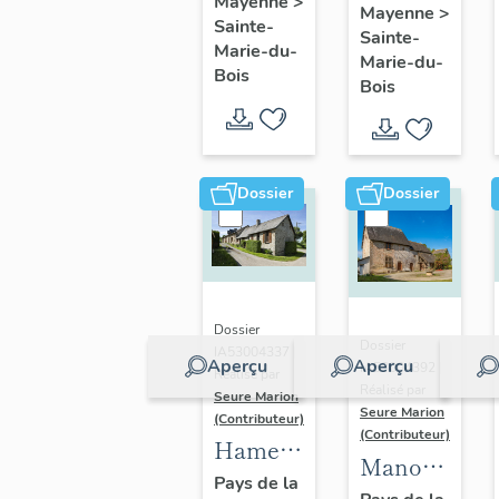
Mayenne
>
maison,
Mayenne
>
de
Sainte-
Sainte-
24 rue
Sainte-
Marie-du-
Marie-du-
Jean-
Bois
Marie-
Bois
François-
du-Bois
Dujarié
Dossier
Dossier
Dossier
Dossier
IA53004337 |
Aperçu
Aperçu
IA53004392 |
Réalisé par
Réalisé par
Seure Marion
Seure Marion
(Contributeur)
(Contributeur)
Hameau
Manoir
de la
Pays de la
du Haut