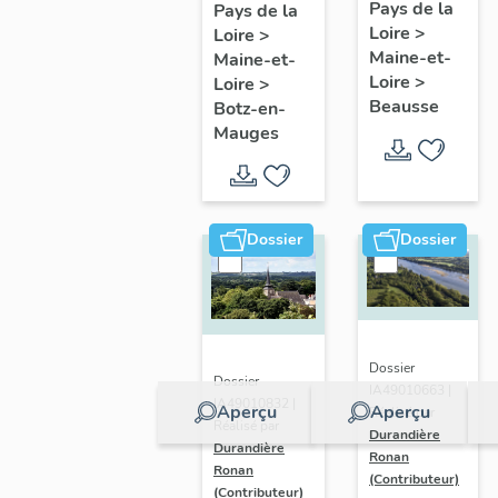
présentatio
Mauges :
Pays de la
Pays de la
Loire
>
de la
Loire
>
présentation
Maine-et-
Maine-et-
commune
de la
Loire
>
Loire
>
commune
Beausse
Botz-en-
Mauges
Dossier
Dossier
Dossier
Dossier
IA49010663 |
IA49010832 |
Aperçu
Aperçu
Réalisé par
Réalisé par
Durandière
Durandière
Ronan
Ronan
(Contributeur)
(Contributeur)