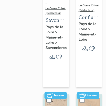
-
-
Le Corre Chloé
Le Corre Chloé
(Rédacteur)
(Rédacteur)
Confluence
Savennières
Maine-
Pays de la
:
Pays de la
Loire
>
Loire :
Loire
>
présentation
Maine-et-
présentatio
Maine-et-
de la
Loire
de l'aire
Loire
>
commune
Savennières
d'étude
Dossier
Dossier