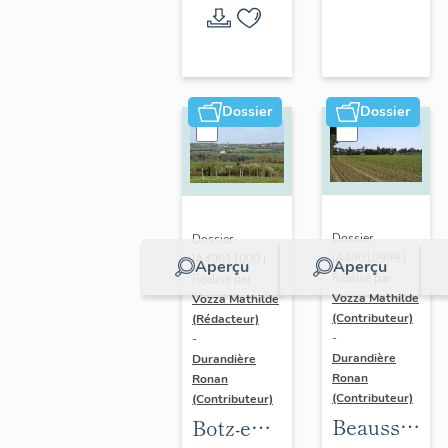
l'opération
thématique
Dossier
Dossier
Dossier
Dossier
IA49010999 |
IA49011000 |
Aperçu
Aperçu
Réalisé par
Réalisé par
Vozza Mathilde
Vozza Mathilde
(Contributeur)
(Rédacteur)
-
-
Durandière
Durandière
Ronan
Ronan
(Contributeur)
(Contributeur)
Beausse :
Botz-en-