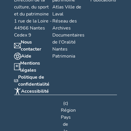
Direction de la
patrimoine
Publications
culture, du sport
Atlas Ville de
et du patrimoine
Laval
1 rue de la Loire -
Réseau des
44966 Nantes
Archives
Cedex 9
Documentaires
Nous
de l'Oralité
contacter
Nantes
Aide
Patrimonia
Mentions
légales
Politique de
confidentialité
Accessibilité
(c)
Région
Pays
de