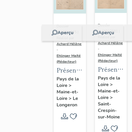
Dossier
Dossier
IA49010581 |
Aperçu
Aperçu
IA49010565 |
Réalisé par
Réalisé par
Achard Hélène
Achard Hélène
-
-
Ehlinger Maïté
Ehlinger Maïté
(Rédacteur)
(Rédacteur)
Présentatio
Présentation
du
du
Pays de la
Pays de la
Loire
>
patrimoine
Loire
>
patrimoine
Maine-et-
Maine-et-
industriel
industriel
Loire
>
Loire
>
Le
de la
de la
Saint-
Longeron
commune
commune
Crespin-
sur-Moine
de Saint-
du
Crespin-
Longeron