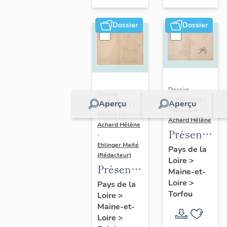
sur-
Moine
Dossier
Dossier
Dossier
Dossier
IA49010556 |
Aperçu
Aperçu
IA49010572 |
Réalisé par
Réalisé par
Achard Hélène
Achard Hélène
Présentatio
-
Ehlinger Maïté
du
Pays de la
(Rédacteur)
Loire
>
patrimoine
Présentation
Maine-et-
industriel
du
Loire
>
Pays de la
de la
Torfou
Loire
>
patrimoine
commune
Maine-et-
industriel
de
Loire
>
de la