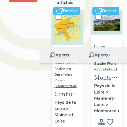
affichés
Dossier
Dossier
Dossier
IA49010823 |
Aperçu
Aperçu
Dossier
Réalisé par
IA49010810 |
Stalder Florian
Réalisé par
(Contributeur)
Durandière
Montsorea
Ronan
:
Pays de la
(Contributeur)
Loire
>
présentatio
Confluence
Maine-et-
de la
Maine-
Pays de la
Loire
>
commune
Loire
>
Loire :
Montsoreau
Maine-et-
présentation
Loire
de