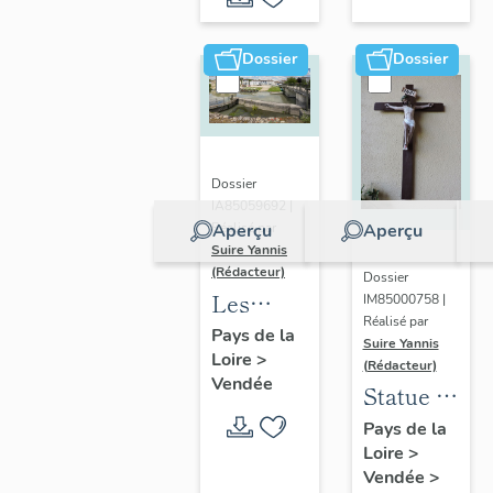
de Vix
(vestiges),
Niortaise
abside
dans le
Dossier
Dossier
Marais
poitevin
Dossier
IA85059692 |
Aperçu
Aperçu
Réalisé par
Suire Yannis
(Rédacteur)
Dossier
Les
IM85000758 |
Réalisé par
ports
Pays de la
Suire Yannis
Loire
>
dans la
(Rédacteur)
Vendée
vallée de
Statue :
la Sèvre
Christ
Pays de la
Niortaise,
Loire
>
en croix
Vendée
>
Marais