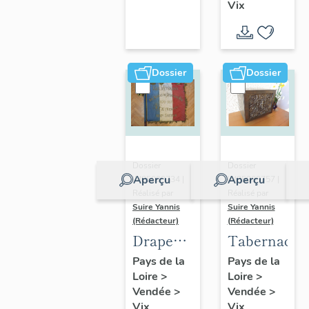
Vix
poitevin
Dossier
Dossier
Dossier
Dossier
Aperçu
Aperçu
IM85000734 |
IM85000757 |
Réalisé par
Réalisé par
Suire Yannis
Suire Yannis
(Rédacteur)
(Rédacteur)
Drapeau
Tabernacle
des
Pays de la
Pays de la
Loire
>
Loire
>
anciens
Vendée
>
Vendée
>
combattants
Vix
Vix