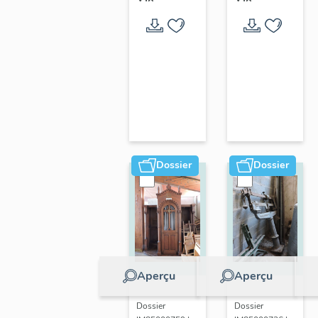
de la
guerre
1870 de
Vix
Dossier
Dossier
Aperçu
Aperçu
Dossier
Dossier