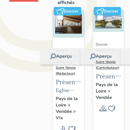
affichés
Dossier
Dossier
Dossier
IA85001873 |
Dossier
Aperçu
Aperçu
Réalisé par
IM85000725 |
Suire Yannis
Réalisé par
(Contributeur)
Suire Yannis
(Rédacteur)
Présentatio
Présentation
du
Pays de la
des
Eglise
Loire
>
territoire
objets
Vendée
Notre-
Pays de la
de la
Loire
>
mobiliers
Dame de
Vallée
Vendée
>
de
Vix
de la
Vix
l'église
(ancienne)
Sèvre