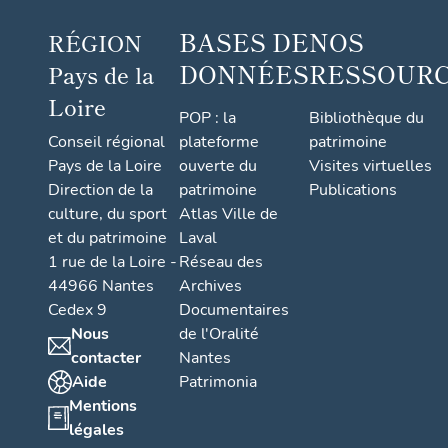
BASES DE
NOS
RÉGION
DONNÉES
RESSOUR
Pays de la
Loire
POP : la
Bibliothèque du
Conseil régional
plateforme
patrimoine
Pays de la Loire
ouverte du
Visites virtuelles
Direction de la
patrimoine
Publications
culture, du sport
Atlas Ville de
et du patrimoine
Laval
1 rue de la Loire -
Réseau des
44966 Nantes
Archives
Cedex 9
Documentaires
Nous
de l'Oralité
contacter
Nantes
Aide
Patrimonia
Mentions
légales