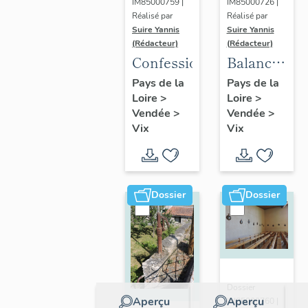
IM85000759 |
IM85000726 |
Réalisé par
Réalisé par
Suire Yannis
Suire Yannis
(Rédacteur)
(Rédacteur)
Confessionnal
Balance
publique
Pays de la
Pays de la
Loire
>
Loire
>
Vendée
>
Vendée
>
Vix
Vix
Dossier
Dossier
Dossier
Aperçu
Aperçu
IM85000760 |