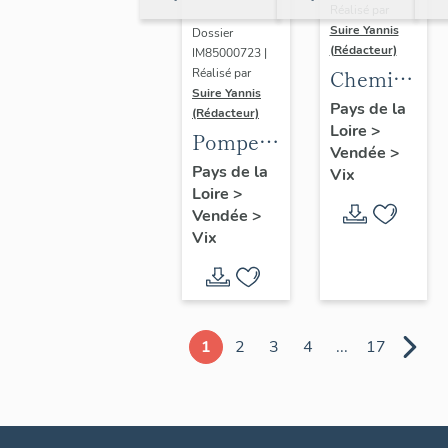
Réalisé par
Suire Yannis
Dossier
(Rédacteur)
IM85000723 |
Chemin
Réalisé par
Suire Yannis
de croix
Pays de la
(Rédacteur)
Loire
>
Pompe à
Vendée
>
eau ; le
Pays de la
Vix
Loire
>
Pont de
Vendée
>
Vix, 16
Vix
rue du
Pont de
Vix
1
2
3
4
...
17