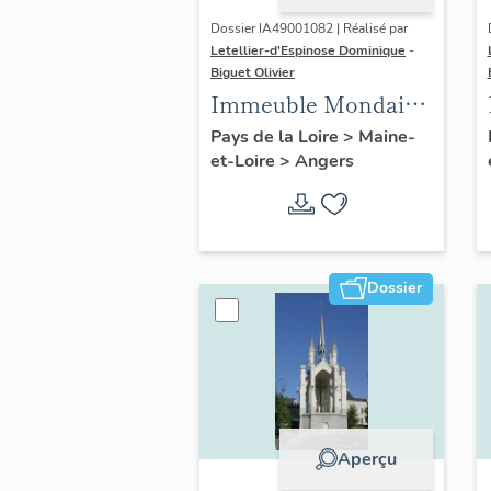
Dossier IA49001082 | Réalisé par
Letellier-d'Espinose Dominique
-
Biguet Olivier
Immeuble Mondain,
à 2 unités
Pays de la Loire
>
Maine-
et-Loire
>
Angers
distributives, 67-69
rue Saint-Laud
Dossier
Aperçu