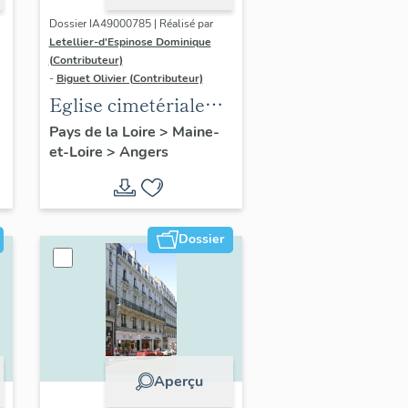
Dossier IA49000785 | Réalisé par
Letellier-d'Espinose Dominique
(Contributeur)
-
Biguet Olivier (Contributeur)
Eglise cimetériale
Saint-Laurent,
Pays de la Loire
>
Maine-
et-Loire
>
Angers
actuellement
entrepôt municipal
Dossier
Aperçu