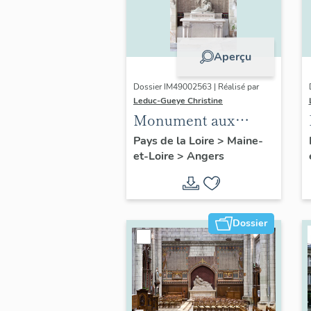
Aperçu
Dossier IM49002563 | Réalisé par
Leduc-Gueye Christine
Monument aux
morts, église
Pays de la Loire
>
Maine-
et-Loire
>
Angers
paroissiale Sainte-
Madeleine d'Angers
Dossier