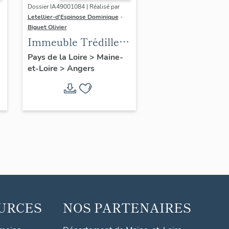
Dossier IA49001084 | Réalisé par
Letellier-d'Espinose Dominique
-
Biguet Olivier
Immeuble Trédille, à
2 unités distributives
Pays de la Loire
>
Maine-
et-Loire
>
Angers
URCES
NOS PARTENAIRES