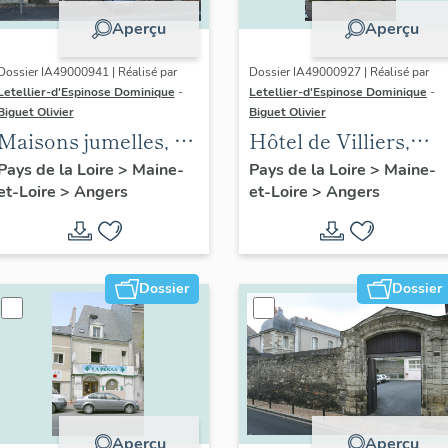
Aperçu
Aperçu
Dossier IA49000941 | Réalisé par
Dossier IA49000927 | Réalisé par
Letellier-d'Espinose Dominique
-
Letellier-d'Espinose Dominique
-
Biguet Olivier
Biguet Olivier
Maisons jumelles, 12
Hôtel de Villiers,
bis, 12 ter boulevard
puis de Contades, 9
Pays de la Loire
>
Maine-
Pays de la Loire
>
Maine-
et-Loire
>
Angers
et-Loire
>
Angers
Arago
rue Saint-Georges
Dossier
Dossier
Aperçu
Aperçu