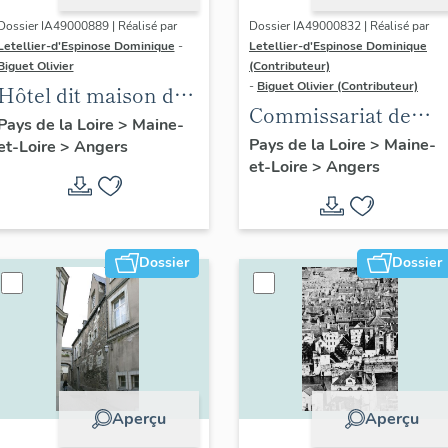
Dossier IA49000889 | Réalisé par
Dossier IA49000832 | Réalisé par
Letellier-d'Espinose Dominique
-
Letellier-d'Espinose Dominique
Biguet Olivier
(Contributeur)
-
Biguet Olivier (Contributeur)
Hôtel dit maison de
Commissariat de
Cunault, puis maison
Pays de la Loire
>
Maine-
police, actuellement
Pays de la Loire
>
Maine-
et-Loire
>
Angers
canoniale Saint-
et-Loire
>
Angers
école maternelle, 2
Maurille
rue Millet
Dossier
Dossier
Aperçu
Aperçu