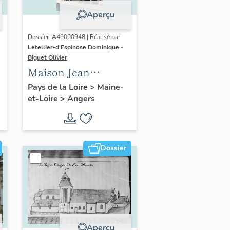
Aperçu
Dossier IA49000948 | Réalisé par
Letellier-d'Espinose Dominique
-
Biguet Olivier
Maison Jean
Chaillou, 59 rue
Pays de la Loire
>
Maine-
et-Loire
>
Angers
Beaurepaire
Dossier
Aperçu