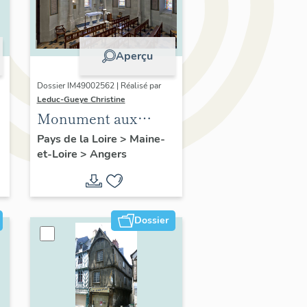
Aperçu
Dossier IM49002562 | Réalisé par
Leduc-Gueye Christine
Monument aux
morts, église
Pays de la Loire
>
Maine-
et-Loire
>
Angers
paroissiale Notre-
Dame-des-Victoires
d'Angers
Dossier