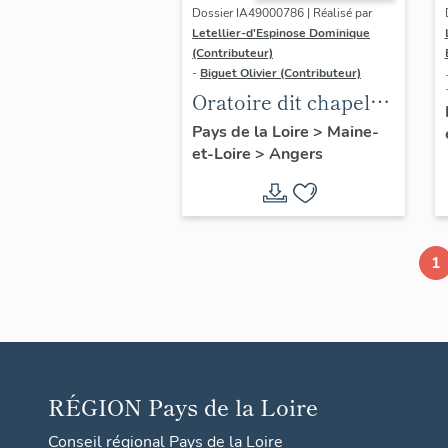
Dossier IA49000786 | Réalisé par
Letellier-d'Espinose Dominique
(Contributeur)
-
Biguet Olivier (Contributeur)
Oratoire dit chapelle
Notre-Dame-de-Pitié,
Pays de la Loire
>
Maine-
et-Loire
>
Angers
puis reposoir du
Tertre-Saint-
Laurent, place du
Tertre-Saint-Laurent
1
RÉGION
Pays de la Loire
Conseil régional Pays de la Loire