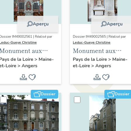
Aperçu
Aperçu
Dossier IM49002561 | Réalisé par
Dossier IM49002565 | Réalisé par
Leduc-Gueye Christine
Leduc-Gueye Christine
Monument aux
Monument aux
morts, église
morts, église
Pays de la Loire
>
Maine-
Pays de la Loire
>
Maine-
et-Loire
>
Angers
et-Loire
>
Angers
paroissiale Sainte-
paroissiale Saint-
Thérèse d'Angers
Antoine d'Angers
Dossier
Dossier