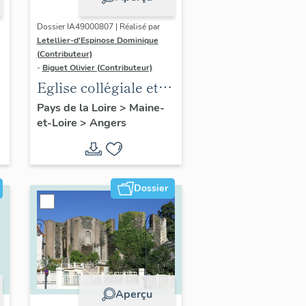
Dossier IA49000807 | Réalisé par
Letellier-d'Espinose Dominique
(Contributeur)
-
Biguet Olivier (Contributeur)
Eglise collégiale et
paroissiale Notre-
Pays de la Loire
>
Maine-
et-Loire
>
Angers
Dame et Saint-
Maurille
Dossier
Aperçu