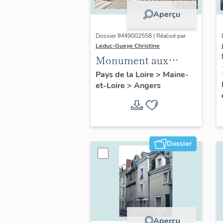
Aperçu
Dossier IM49002558 | Réalisé par
Leduc-Gueye Christine
Monument aux
morts, église
Pays de la Loire
>
Maine-
et-Loire
>
Angers
paroissiale Saint-
Joseph d'Angers
Dossier
Aperçu