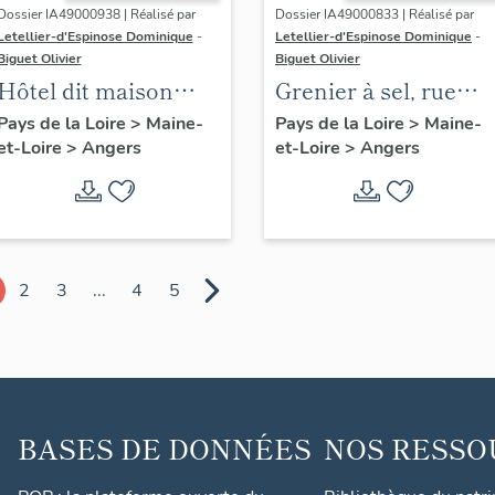
Dossier IA49000938 | Réalisé par
Dossier IA49000833 | Réalisé par
Letellier-d'Espinose Dominique
-
Letellier-d'Espinose Dominique
-
Biguet Olivier
Biguet Olivier
Hôtel dit maison
Grenier à sel, rue
canoniale Saint-
Garnier ; impasse
Pays de la Loire
>
Maine-
Pays de la Loire
>
Maine-
et-Loire
>
Angers
et-Loire
>
Angers
Laurent, 6-8 rue du
Grainetière
Vollier
2
3
...
4
5
BASES DE DONNÉES
NOS RESSO