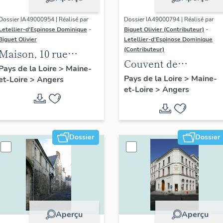
Dossier IA49000954 | Réalisé par
Dossier IA49000794 | Réalisé par
Letellier-d'Espinose Dominique
-
Biguet Olivier (Contributeur)
-
Biguet Olivier
Letellier-d'Espinose Dominique
(Contributeur)
Maison, 10 rue
Couvent de
Boisnet
Pays de la Loire
>
Maine-
carmélites dit Le
Pays de la Loire
>
Maine-
et-Loire
>
Angers
et-Loire
>
Angers
Carmel, 37 à 41 rue
Lionnaise
Dossier
Dossier
Aperçu
Aperçu