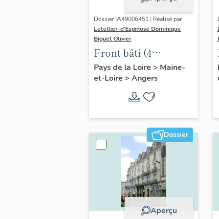
Dossier IA49006451 | Réalisé par
Letellier-d'Espinose Dominique
-
Biguet Olivier
Front bâti (4
maisons), 27 à 33 rue
Pays de la Loire
>
Maine-
et-Loire
>
Angers
Boreau
Dossier
Aperçu