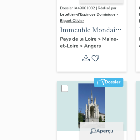
Dossier IA49001082 | Réalisé par
Letellier-d'Espinose Dominique
-
Biguet Olivier
Immeuble Mondain,
à 2 unités
Pays de la Loire
>
Maine-
et-Loire
>
Angers
distributives, 67-69
rue Saint-Laud
Dossier
Aperçu