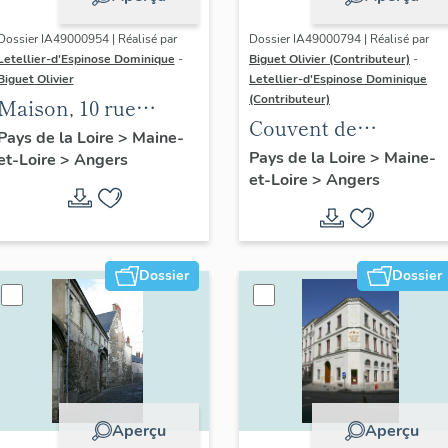
Dossier IA49000954 | Réalisé par
Dossier IA49000794 | Réalisé par
Letellier-d'Espinose Dominique
-
Biguet Olivier (Contributeur)
-
Biguet Olivier
Letellier-d'Espinose Dominique
(Contributeur)
Maison, 10 rue
Couvent de
Boisnet
Pays de la Loire
>
Maine-
carmélites dit Le
Pays de la Loire
>
Maine-
et-Loire
>
Angers
et-Loire
>
Angers
Carmel, 37 à 41 rue
Lionnaise
Dossier
Dossier
Aperçu
Aperçu