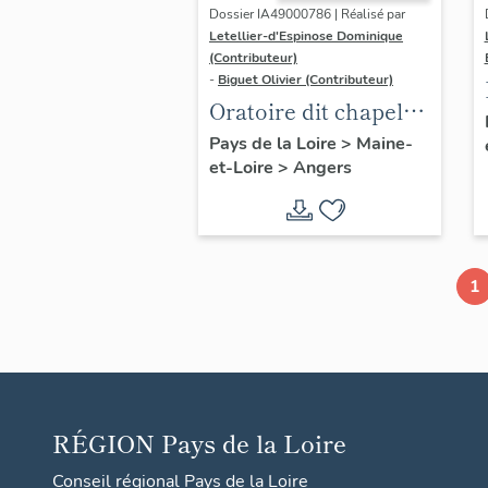
Dossier IA49000786 | Réalisé par
Letellier-d'Espinose Dominique
(Contributeur)
-
Biguet Olivier (Contributeur)
Oratoire dit chapelle
Notre-Dame-de-Pitié,
Pays de la Loire
>
Maine-
et-Loire
>
Angers
puis reposoir du
Tertre-Saint-
Laurent, place du
Tertre-Saint-Laurent
1
RÉGION
Pays de la Loire
Conseil régional Pays de la Loire