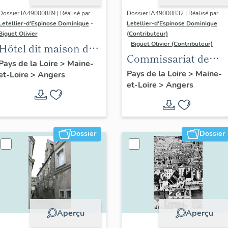
Dossier IA49000889 | Réalisé par
Dossier IA49000832 | Réalisé par
Letellier-d'Espinose Dominique
-
Letellier-d'Espinose Dominique
Biguet Olivier
(Contributeur)
-
Biguet Olivier (Contributeur)
Hôtel dit maison de
Commissariat de
Cunault, puis maison
Pays de la Loire
>
Maine-
police, actuellement
Pays de la Loire
>
Maine-
et-Loire
>
Angers
canoniale Saint-
et-Loire
>
Angers
école maternelle, 2
Maurille
rue Millet
Dossier
Dossier
Aperçu
Aperçu