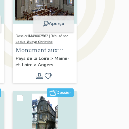
Aperçu
Dossier IM49002562 | Réalisé par
Leduc-Gueye Christine
Monument aux
morts, église
Pays de la Loire
>
Maine-
et-Loire
>
Angers
paroissiale Notre-
Dame-des-Victoires
d'Angers
Dossier