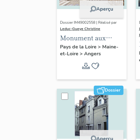
Aperçu
Dossier IM49002558 | Réalisé par
Leduc-Gueye Christine
Monument aux
morts, église
Pays de la Loire
>
Maine-
et-Loire
>
Angers
paroissiale Saint-
Joseph d'Angers
Dossier
Aperçu