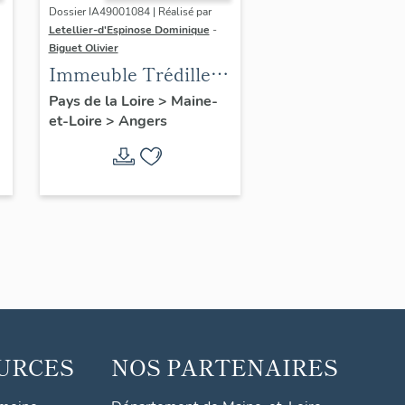
Dossier IA49001084 | Réalisé par
Letellier-d'Espinose Dominique
-
Biguet Olivier
Immeuble Trédille, à
2 unités distributives
Pays de la Loire
>
Maine-
et-Loire
>
Angers
URCES
NOS PARTENAIRES