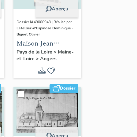
Aperçu
Dossier IA49000948 | Réalisé par
Letellier-d'Espinose Dominique
-
Biguet Olivier
Maison Jean
Chaillou, 59 rue
Pays de la Loire
>
Maine-
et-Loire
>
Angers
Beaurepaire
Dossier
Aperçu