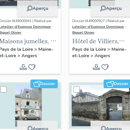
Aperçu
Aperçu
Dossier IA49000941 | Réalisé par
Dossier IA49000927 | Réalisé par
Letellier-d'Espinose Dominique
-
Letellier-d'Espinose Dominique
-
Biguet Olivier
Biguet Olivier
Maisons jumelles, 12
Hôtel de Villiers,
bis, 12 ter boulevard
puis de Contades, 9
Pays de la Loire
>
Maine-
Pays de la Loire
>
Maine-
et-Loire
>
Angers
et-Loire
>
Angers
Arago
rue Saint-Georges
Dossier
Dossier
Aperçu
Aperçu