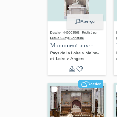
Aperçu
Dossier IM49002563 | Réalisé par
Leduc-Gueye Christine
Monument aux
morts, église
Pays de la Loire
>
Maine-
et-Loire
>
Angers
paroissiale Sainte-
Madeleine d'Angers
Dossier