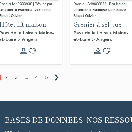
Dossier IA49000938 | Réalisé par
Dossier IA49000833 | Réalisé par
Letellier-d'Espinose Dominique
-
Letellier-d'Espinose Dominique
-
Biguet Olivier
Biguet Olivier
Hôtel dit maison
Grenier à sel, rue
canoniale Saint-
Garnier ; impasse
Pays de la Loire
>
Maine-
Pays de la Loire
>
Maine-
et-Loire
>
Angers
et-Loire
>
Angers
Laurent, 6-8 rue du
Grainetière
Vollier
2
3
...
4
5
BASES DE DONNÉES
NOS RESSO