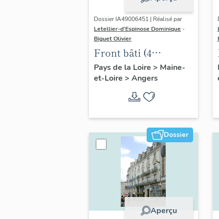
Dossier IA49006451 | Réalisé par
Letellier-d'Espinose Dominique
-
Biguet Olivier
Front bâti (4
maisons), 27 à 33 rue
Pays de la Loire
>
Maine-
et-Loire
>
Angers
Boreau
Dossier
Aperçu