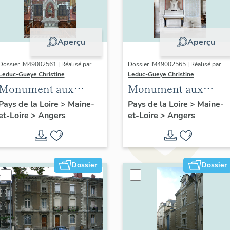
Aperçu
Aperçu
Dossier IM49002561 | Réalisé par
Dossier IM49002565 | Réalisé par
Leduc-Gueye Christine
Leduc-Gueye Christine
Monument aux
Monument aux
morts, église
morts, église
Pays de la Loire
>
Maine-
Pays de la Loire
>
Maine-
et-Loire
>
Angers
et-Loire
>
Angers
paroissiale Sainte-
paroissiale Saint-
Thérèse d'Angers
Antoine d'Angers
Dossier
Dossier