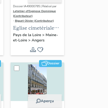
Dossier IA49000785 | Réalisé par
Letellier-d'Espinose Dominique
(Contributeur)
-
Biguet Olivier (Contributeur)
Eglise cimetériale
Saint-Laurent,
Pays de la Loire
>
Maine-
et-Loire
>
Angers
actuellement
entrepôt municipal
Dossier
Aperçu