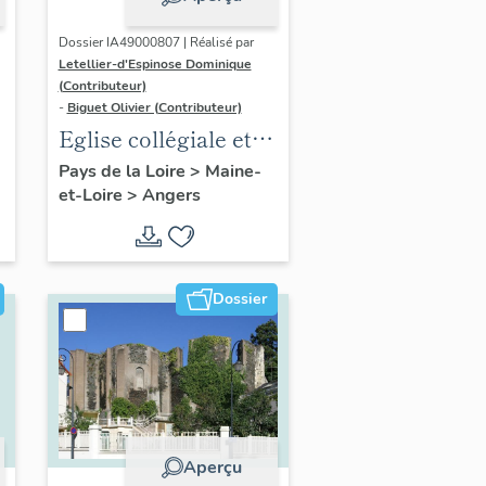
Dossier IA49000807 | Réalisé par
Letellier-d'Espinose Dominique
(Contributeur)
-
Biguet Olivier (Contributeur)
Eglise collégiale et
paroissiale Notre-
Pays de la Loire
>
Maine-
et-Loire
>
Angers
Dame et Saint-
Maurille
Dossier
Aperçu