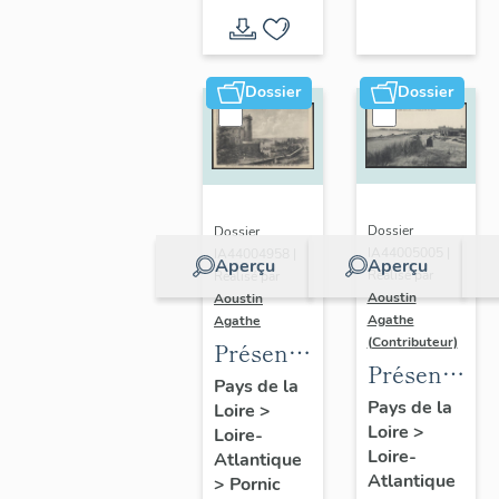
d'inventaire
d'étude
Dossier
Dossier
Dossier
Dossier
IA44005005 |
IA44004958 |
Aperçu
Aperçu
Réalisé par
Réalisé par
Aoustin
Aoustin
Agathe
Agathe
(Contributeur)
Présentation
Présentatio
de la
Pays de la
de la
Pays de la
Loire
>
commune
Loire
>
commune
Loire-
de
Loire-
Atlantique
des
Pornic
Atlantique
>
Pornic
Moutiers-