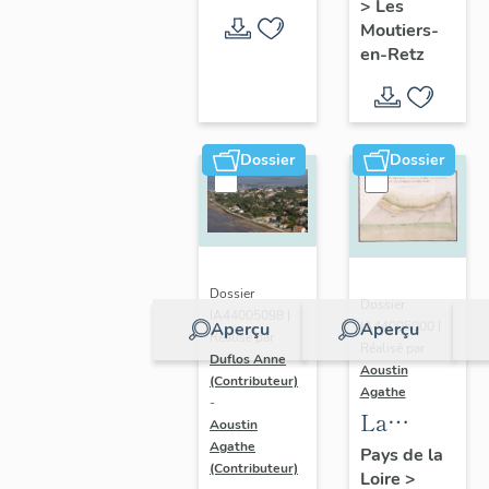
>
Les
en-Retz
Moutiers-
en-Retz
Dossier
Dossier
Dossier
Dossier
IA44005098 |
IA44005000 |
Aperçu
Aperçu
Réalisé par
Réalisé par
Duflos Anne
Aoustin
(Contributeur)
Agathe
-
La
Aoustin
Bernerie-
Agathe
Pays de la
(Contributeur)
Loire
>
en-Retz :