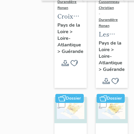
Durandière
Cussonneau
Ronan
Christian
-
Croix
Durandière
monumentales,
Pays de la
Ronan
Loire
>
croix de
Les
Loire-
chemin,
moulins
Pays de la
Atlantique
calvaires
Loire
>
de
>
Guérande
Loire-
et
Guérande
Atlantique
oratoires
>
Guérande
de
Guérande
Dossier
Dossier