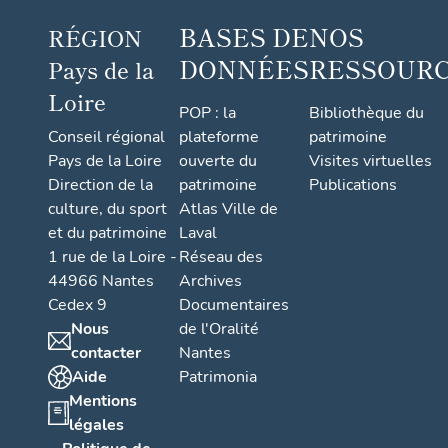
BASES DE
NOS
RÉGION
DONNÉES
RESSOUR
Pays de la
Loire
POP : la
Bibliothèque du
Conseil régional
plateforme
patrimoine
Pays de la Loire
ouverte du
Visites virtuelles
Direction de la
patrimoine
Publications
culture, du sport
Atlas Ville de
et du patrimoine
Laval
1 rue de la Loire -
Réseau des
44966 Nantes
Archives
Cedex 9
Documentaires
Nous
de l'Oralité
contacter
Nantes
Aide
Patrimonia
Mentions
légales