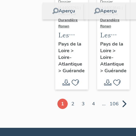
Dossier
Dossier
IA44003761 |
IA44003641 |
Aperçu
Aperçu
Réalisé par
Réalisé par
Durandière
Durandière
Ronan
Ronan
Les
Les
châteaux
blockhaus
Pays de la
Pays de la
Loire
>
Loire
>
et
de
Loire-
Loire-
manoirs
Guérande
Atlantique
Atlantique
de
>
Guérande
>
Guérande
Guérande
1
2
3
4
...
106