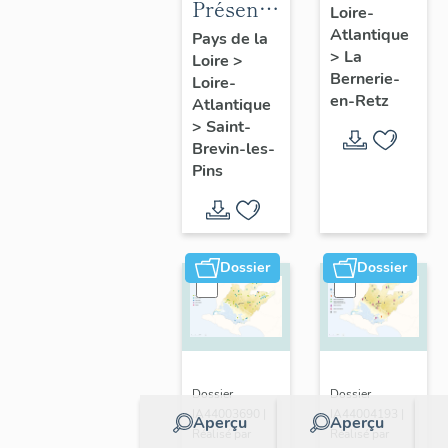
Présentation
Loire-
présentatio
de la
Atlantique
Pays de la
de la
>
La
Loire
>
commune
commune
Bernerie-
Loire-
de Saint-
en-Retz
Atlantique
Brevin-
>
Saint-
les-Pins
Brevin-les-
Pins
Dossier
Dossier
Dossier
Dossier
IA44003690 |
IA44004193 |
Aperçu
Aperçu
Réalisé par
Réalisé par