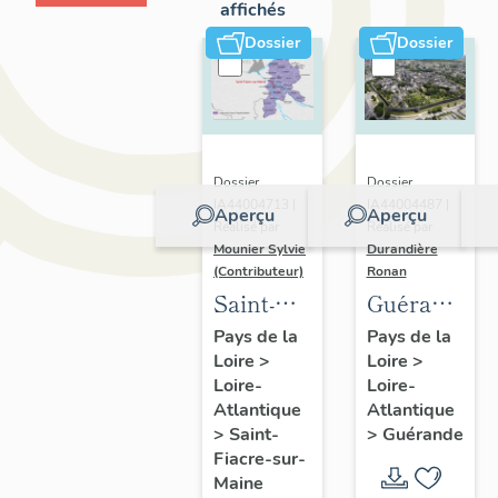
affichés
Dossier
Dossier
Dossier
Dossier
IA44004713 |
IA44004487 |
Aperçu
Aperçu
Réalisé par
Réalisé par
Mounier Sylvie
Durandière
(Contributeur)
Ronan
Saint-
Guérande
Fiacre-
:
Pays de la
Pays de la
Loire
>
Loire
>
sur-
présentatio
Loire-
Loire-
Maine :
de la
Atlantique
Atlantique
présentation
commune
>
Saint-
>
Guérande
de
et de
Fiacre-sur-
Maine
l'opération
l'aire