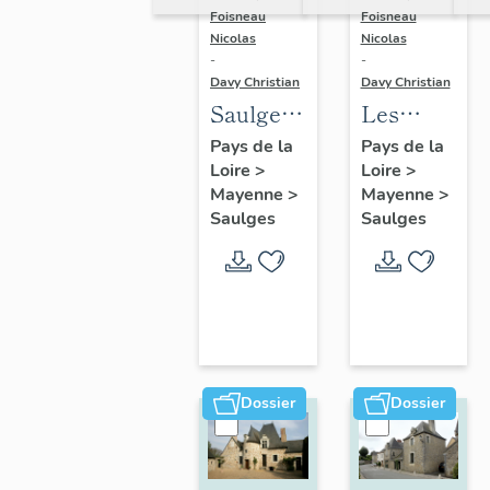
Foisneau
Foisneau
Nicolas
Nicolas
-
-
Davy Christian
Davy Christian
Saulges :
Les
présentation
fermes
Pays de la
Pays de la
Loire
>
Loire
>
de la
de la
Mayenne
>
Mayenne
>
commune
commune
Saulges
Saulges
de
Saulges
Dossier
Dossier