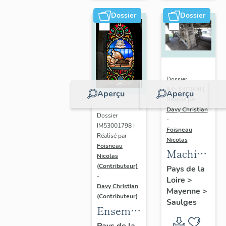
le
Grillon,
Dossier
Dossier
7 rue des
Deux-
Églises,
Saulges
Dossier
IM53001808 |
Aperçu
Aperçu
Réalisé par
Davy Christian
Dossier
-
IM53001798 |
Foisneau
Réalisé par
Nicolas
Foisneau
Machine
Nicolas
à
(Contributeur)
Pays de la
-
Loire
>
égrener :
Davy Christian
Mayenne
>
batteuse
(Contributeur)
Saulges
- les
Ensemble
Bois,
de 2
Pays de la