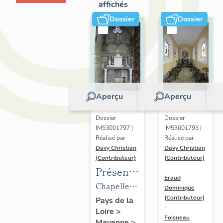
affichés
Dossier
Dossier
Aperçu
Aperçu
Dossier
Dossier
IM53001797 |
IM53001793 |
Réalisé par
Réalisé par
Davy Christian
Davy Christian
(Contributeur)
(Contributeur)
-
Présentation
Eraud
du
Chapelle
Dominique
mobilier
(Contributeur)
funéraire
Pays de la
-
Loire
>
de la
de la
Foisneau
Mayenne
>