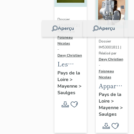
Dossier
IA53003272 |
Aperçu
Aperçu
Réalisé par
Foisneau
Dossier
Nicolas
IM53001811 |
-
Réalisé par
Davy Christian
Davy Christian
Les
-
écarts de
Foisneau
Pays de la
Nicolas
Loire
>
la
Appareil
Mayenne
>
commune
Saulges
de
Pays de la
de
Loire
>
projection
Saulges
Mayenne
>
n° 2 -
Saulges
salle de
spectacle