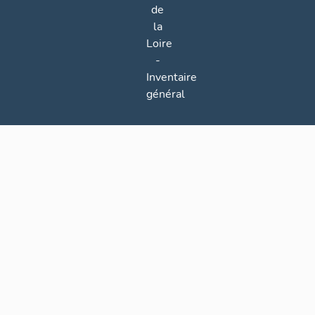
de
la
Loire
-
Inventaire
général