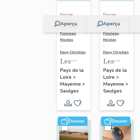
Dossier
Dossier
IA53003270 |
IA53003273 |
Aperçu
Aperçu
Réalisé par
Réalisé par
Foisneau
Foisneau
Nicolas
Nicolas
-
-
Davy Christian
Davy Christian
Les
Les
châteaux,
maisons
Pays de la
Pays de la
Loire
>
Loire
>
manoirs
de la
Mayenne
>
Mayenne
>
et
commune
Saulges
Saulges
mottes
de
de la
Saulges
commune
de
Dossier
Dossier
Saulges