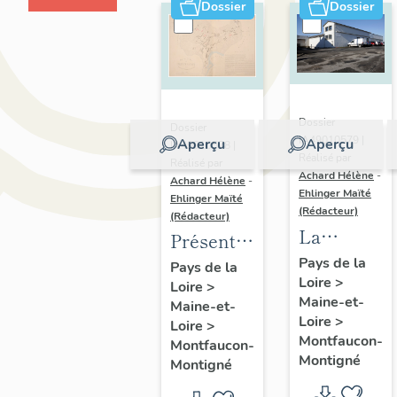
Dossier
Dossier
Dossier
Dossier
IA49010579 |
Aperçu
Aperçu
IA49010578 |
Réalisé par
Réalisé par
Achard Hélène
-
Achard Hélène
-
Ehlinger Maïté
Ehlinger Maïté
(Rédacteur)
(Rédacteur)
La
Présentation
saboterie
du
Pays de la
Pays de la
Loire
>
Audouin,
Loire
>
patrimoine
Maine-et-
Maine-et-
4 rue des
industriel
Loire
>
Loire
>
Amourette,
de la
Montfaucon-
Montfaucon-
Montfaucon
Montigné
commune
Montigné
Montigné
de