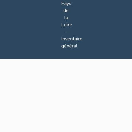
Pays
de
la
Loire
-
Inventaire
général