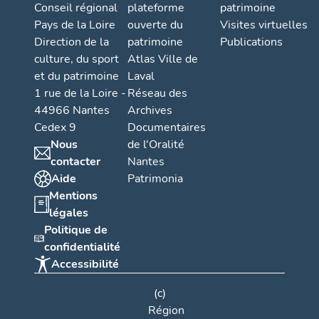
Conseil régional
plateforme
patrimoine
Pays de la Loire
ouverte du
Visites virtuelles
Direction de la
patrimoine
Publications
culture, du sport
Atlas Ville de
et du patrimoine
Laval
1 rue de la Loire -
Réseau des
44966 Nantes
Archives
Cedex 9
Documentaires
Nous
de l'Oralité
contacter
Nantes
Aide
Patrimonia
Mentions
légales
Politique de
confidentialité
Accessibilité
(c)
Région