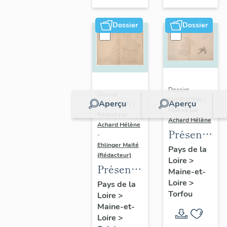
sur-
Moine
Dossier
Dossier
Dossier
Dossier
IA49010556 |
Aperçu
Aperçu
IA49010572 |
Réalisé par
Réalisé par
Achard Hélène
Achard Hélène
Présentatio
-
Ehlinger Maïté
du
Pays de la
(Rédacteur)
Loire
>
patrimoine
Présentation
Maine-et-
industriel
du
Loire
>
Pays de la
de la
Torfou
Loire
>
patrimoine
commune
Maine-et-
industriel
de
Loire
>
de la