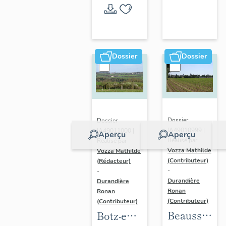
l'opération
thématique
Dossier
Dossier
Dossier
Dossier
IA49010999 |
IA49011000 |
Aperçu
Aperçu
Réalisé par
Réalisé par
Vozza Mathilde
Vozza Mathilde
(Contributeur)
(Rédacteur)
-
-
Durandière
Durandière
Ronan
Ronan
(Contributeur)
(Contributeur)
Beausse :
Botz-en-