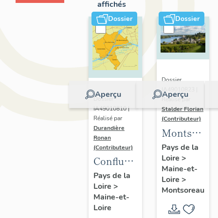
affichés
Dossier
Dossier
Dossier
IA49010823 |
Aperçu
Aperçu
Dossier
Réalisé par
IA49010810 |
Stalder Florian
Réalisé par
(Contributeur)
Durandière
Montsorea
Ronan
:
Pays de la
(Contributeur)
Loire
>
présentatio
Confluence
Maine-et-
de la
Maine-
Pays de la
Loire
>
commune
Loire
>
Loire :
Montsoreau
Maine-et-
présentation
Loire
de