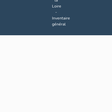
la
Loire
-
Inventaire
général