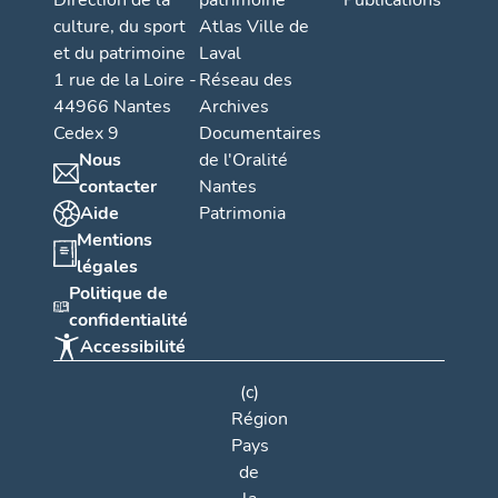
Direction de la
patrimoine
Publications
culture, du sport
Atlas Ville de
et du patrimoine
Laval
1 rue de la Loire -
Réseau des
44966 Nantes
Archives
Cedex 9
Documentaires
Nous
de l'Oralité
contacter
Nantes
Aide
Patrimonia
Mentions
légales
Politique de
confidentialité
Accessibilité
(c)
Région
Pays
de