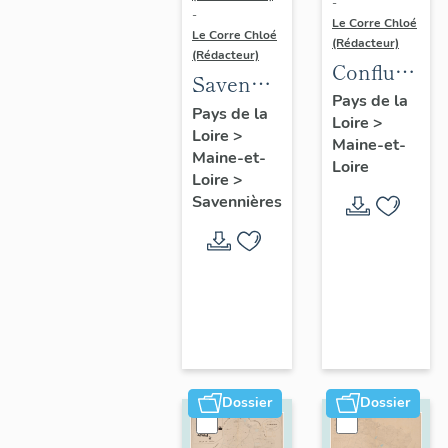
-
-
Le Corre Chloé
Le Corre Chloé
(Rédacteur)
(Rédacteur)
Confluence
Savennières
Maine-
Pays de la
:
Pays de la
Loire
>
Loire :
Loire
>
présentation
Maine-et-
présentatio
Maine-et-
de la
Loire
de l'aire
Loire
>
commune
Savennières
d'étude
Dossier
Dossier