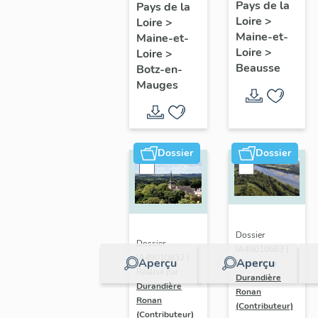
présentatio
Mauges :
Pays de la
Pays de la
Loire
>
de la
Loire
>
présentation
Maine-et-
Maine-et-
commune
de la
Loire
>
Loire
>
commune
Beausse
Botz-en-
Mauges
Dossier
Dossier
Dossier
Dossier
IA49010663 |
IA49010832 |
Aperçu
Aperçu
Réalisé par
Réalisé par
Durandière
Durandière
Ronan
Ronan
(Contributeur)
(Contributeur)