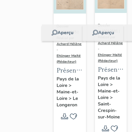
Dossier
Dossier
IA49010581 |
Aperçu
Aperçu
IA49010565 |
Réalisé par
Réalisé par
Achard Hélène
Achard Hélène
-
-
Ehlinger Maïté
Ehlinger Maïté
(Rédacteur)
(Rédacteur)
Présentatio
Présentation
du
du
Pays de la
Pays de la
Loire
>
patrimoine
Loire
>
patrimoine
Maine-et-
Maine-et-
industriel
industriel
Loire
>
Loire
>
Le
de la
de la
Saint-
Longeron
commune
commune
Crespin-
sur-Moine
de Saint-
du
Crespin-
Longeron