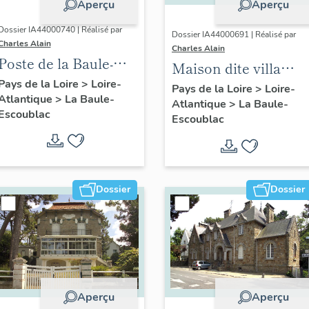
Aperçu
Aperçu
Dossier IA44000740 | Réalisé par
Dossier IA44000691 | Réalisé par
Charles Alain
Charles Alain
Poste de la Baule-
Maison dite villa
Escoublac, place de
Pays de la Loire
>
Loire-
balnéaire Siébel, 12
Pays de la Loire
>
Loire-
Atlantique
>
La Baule-
la Victoire
Atlantique
>
La Baule-
avenue de la
Escoublac
Escoublac
Concorde
Dossier
Dossier
Aperçu
Aperçu