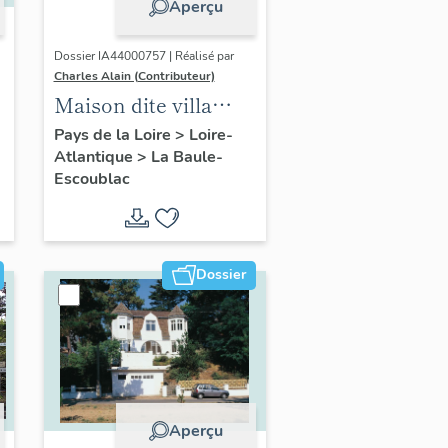
Aperçu
Dossier IA44000757 | Réalisé par
Charles Alain (Contributeur)
Maison dite villa
balnéaire Ma
Pays de la Loire
>
Loire-
Atlantique
>
La Baule-
Chaumine
Escoublac
actuellement
immeuble à
logements, 9 avenue
du Connétable
Dossier
Aperçu