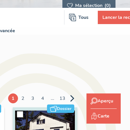
Ma sélection
(0)
Tous
Lancer la re
avancée
1
2
3
4
...
13
Aperçu
Dossier
Carte