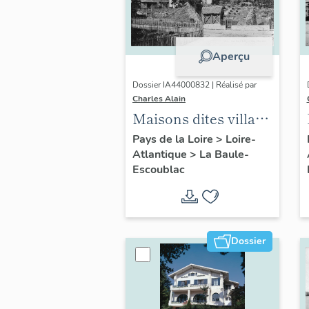
Aperçu
Dossier IA44000832 | Réalisé par
Charles Alain
Maisons dites villas
balnéaires et
Pays de la Loire
>
Loire-
Atlantique
>
La Baule-
immeubles à
Escoublac
logements de la
commune de La
Baule-Escoublac
Dossier