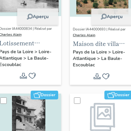
Aperçu
Aperçu
Dossier IA44000834 | Réalisé par
Dossier IA44000693 | Réalisé par
Charles Alain
Charles Alain
Lotissement
Maison dite villa
concerté Benoit
balnéaire Les
Pays de la Loire
>
Loire-
Pays de la Loire
>
Loire-
Atlantique
>
La Baule-
Atlantique
>
La Baule-
Roches Rouges, 3, 5
Escoublac
Escoublac
avenue Balzac
Dossier
Dossier