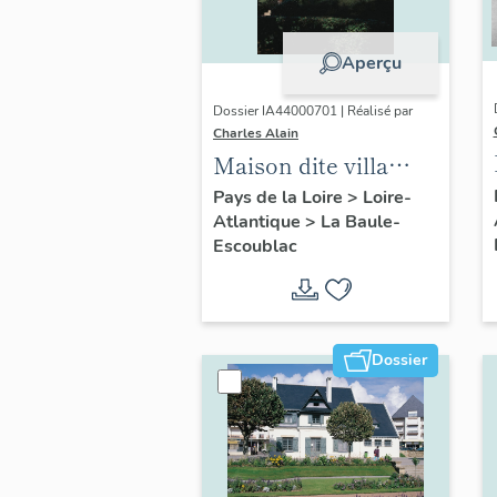
Aperçu
Dossier IA44000701 | Réalisé par
Charles Alain
Maison dite villa
balnéaire Ohentzea,
Pays de la Loire
>
Loire-
Atlantique
>
La Baule-
7 avenue Professeur-
Escoublac
Thiroloix
Dossier