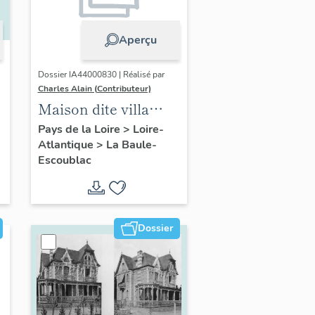
Aperçu
Dossier IA44000830 | Réalisé par
Charles Alain (Contributeur)
Maison dite villa
balnéaire La
Pays de la Loire
>
Loire-
Atlantique
>
La Baule-
Bretonnière
Escoublac
actuellement
immeuble à
logements, 3 avenue
du Capitaine-
Dossier
Desforges