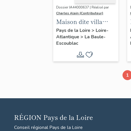
Dossier IA44000637 | Réalisé par
Charles Alain (Contributeur)
Maison dite villa
balnéaire Les
Pays de la Loire
>
Loire-
Atlantique
>
La Baule-
Peupliers, 23 avenue
Escoublac
des Améthystes
1
RÉGION
Pays de la Loire
Conseil régional Pays de la Loire