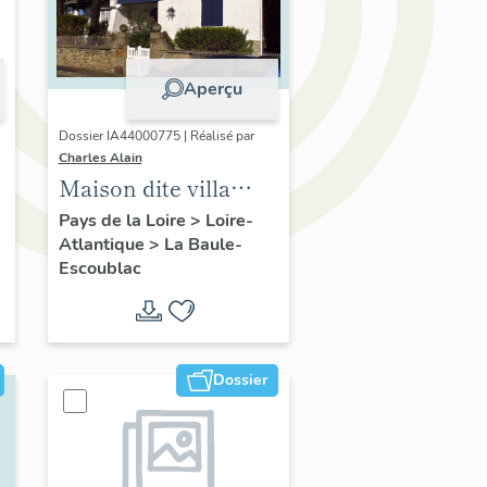
Aperçu
Dossier IA44000775 | Réalisé par
Charles Alain
Maison dite villa
balnéaire Clairbois,
Pays de la Loire
>
Loire-
Atlantique
>
La Baule-
37 avenue des
Escoublac
Ondines
Dossier