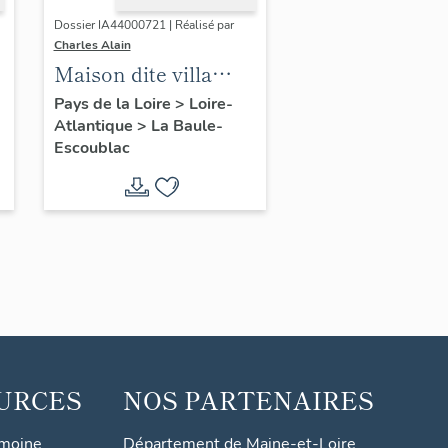
Dossier IA44000721 | Réalisé par
Charles Alain
Maison dite villa
balnéaire Edgarley
Pays de la Loire
>
Loire-
Atlantique
>
La Baule-
puis Padacord, 21
Escoublac
allée Cavalière
URCES
NOS PARTENAIRES
imoine
Département de Maine-et-Loire