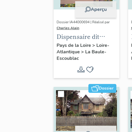
Aperçu
Dossier IA44000694 | Réalisé par
Charles Alain
Dispensaire dit
Fondation la
Pays de la Loire
>
Loire-
Atlantique
>
La Baule-
Pérousse puis
Escoublac
Dispensaire
d'hygiène social, 39
avenue du Maréchal-
Joffre
Dossier