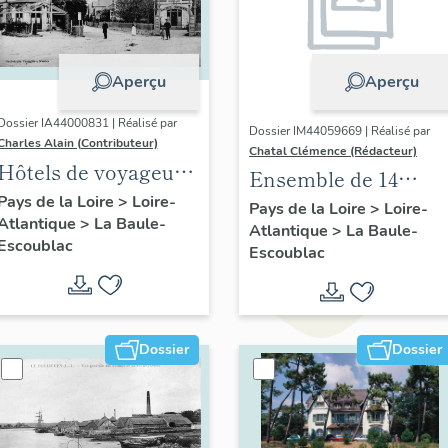
Aperçu
Aperçu
Dossier IA44000831 | Réalisé par
Dossier IM44059669 | Réalisé par
Charles Alain (Contributeur)
Chatal Clémence (Rédacteur)
Hôtels de voyageurs
Ensemble de 14
de la commune de
Pays de la Loire
>
Loire-
tableaux : chemin de
Pays de la Loire
>
Loire-
Atlantique
>
La Baule-
La Baule-Escoublac
Atlantique
>
La Baule-
croix, église
Escoublac
Escoublac
paroissiale Notre-
Dame-de-Lourdes de
La Baule
Dossier
Dossier