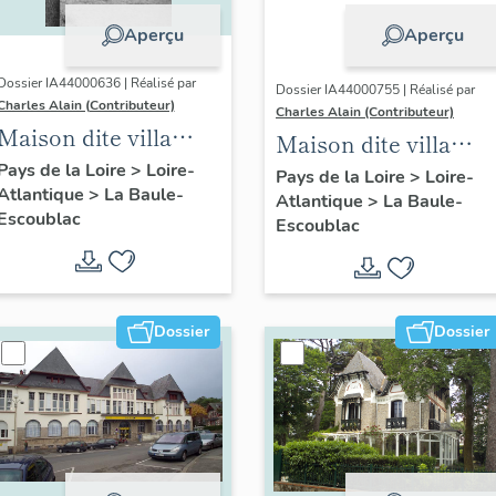
Aperçu
Aperçu
Dossier IA44000636 | Réalisé par
Dossier IA44000755 | Réalisé par
Charles Alain (Contributeur)
Charles Alain (Contributeur)
Maison dite villa
Maison dite villa
balnéaire Cybèle, 1
Pays de la Loire
>
Loire-
balnéaire Rénova, 5
Pays de la Loire
>
Loire-
Atlantique
>
La Baule-
avenue Hoëdic
Atlantique
>
La Baule-
allée des Tamaris
Escoublac
Escoublac
Dossier
Dossier