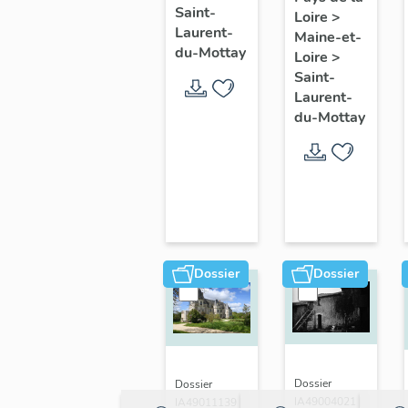
Saint-
Loire
>
Boulaisière
Laurent-
Maine-et-
du-Mottay
Loire
>
Saint-
Laurent-
du-Mottay
Dossier
Dossier
Dossier
Dossier
IA49004021 |
IA49011139 |