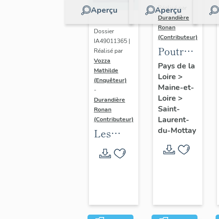
Réalisé par
Aperçu
Aperçu
Durandière
Ronan
Dossier
(Contributeur)
IA49011365 |
Poutre
Réalisé par
Vozza
sculptée
Pays de la
Mathilde
Loire
>
du logis
(Enquêteur)
Maine-et-
de la
-
Loire
>
Durandière
Prévôté
Saint-
Ronan
Laurent-
(Contributeur)
du-Mottay
Les
croix
monumentales
de l'aire
d'étude
Mauges-
sur-