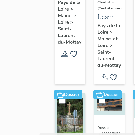
Laurent-
Pays de la
Charlotte
(Contributeur)
Loire
>
du-
Les
Maine-et-
Mottay :
Loire
>
moulins
Pays de la
présentation
Saint-
Loire
>
de la
de la
Laurent-
Maine-et-
commune
du-Mottay
commune
Loire
>
de
Saint-
Saint-
Laurent-
du-Mottay
Laurent-
du-
Mottay
Dossier
Dossier
Dossier
IM49002598 |