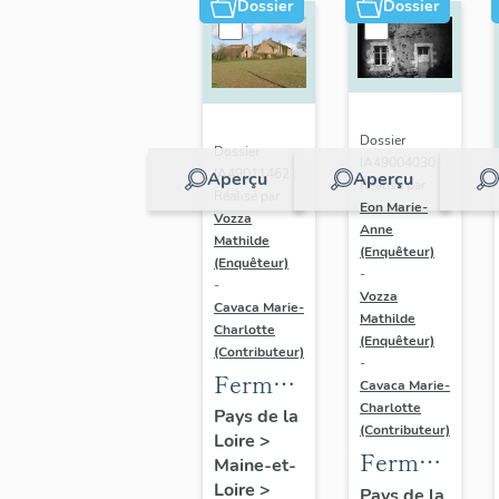
Dossier
Dossier
Loire
Dossier
Dossier
IA49004030 |
IA49011462 |
Aperçu
Aperçu
Réalisé par
Réalisé par
Eon Marie-
Vozza
Anne
Mathilde
(Enquêteur)
(Enquêteur)
-
-
Vozza
Cavaca Marie-
Mathilde
Charlotte
(Enquêteur)
(Contributeur)
-
Ferme,
Cavaca Marie-
dite la
Charlotte
Pays de la
(Contributeur)
Loire
>
Ménardière
Ferme,
Maine-et-
dite la
Loire
>
Pays de la