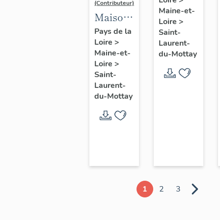
Loire
>
dit Petit
(Contributeur)
Maine-et-
Moulin
Maison,
Loire
>
dite le
Pays de la
Saint-
Loire
>
Chalet
Laurent-
Maine-et-
du-Mottay
Loire
>
Saint-
Laurent-
du-Mottay
1
2
3