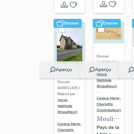
Dossier
Dossier
Dossier
IA49011412 |
Réalisé par
Aperçu
Aperçu
Vozza
Mathilde
Dossier
(Enquêteur)
IA49011435 |
-
Réalisé par
Cavaca Marie-
Vozza
Charlotte
Mathilde
(Contributeur)
(Enquêteur)
Moulin
-
Cavaca Marie-
à eau,
Pays de la
Charlotte