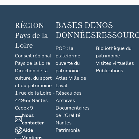
BASES DE
NOS
RÉGION
DONNÉES
RESSOUR
Pays de la
Loire
POP : la
Bibliothèque du
Conseil régional
plateforme
patrimoine
Pays de la Loire
ouverte du
Visites virtuelles
Direction de la
patrimoine
Publications
culture, du sport
Atlas Ville de
et du patrimoine
Laval
1 rue de la Loire -
Réseau des
44966 Nantes
Archives
Cedex 9
Documentaires
Nous
de l'Oralité
contacter
Nantes
Aide
Patrimonia
Mentions