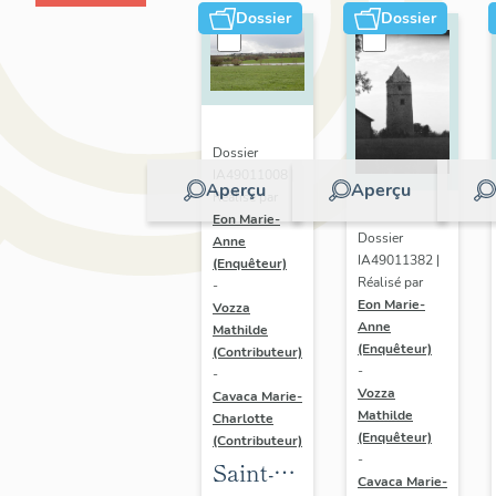
Dossier
Dossier
Dossier
IA49011008 |
Aperçu
Aperçu
Réalisé par
Eon Marie-
Dossier
Anne
IA49011382 |
(Enquêteur)
Réalisé par
-
Eon Marie-
Vozza
Anne
Mathilde
(Enquêteur)
(Contributeur)
-
-
Vozza
Cavaca Marie-
Mathilde
Charlotte
(Enquêteur)
(Contributeur)
-
Saint-
Cavaca Marie-