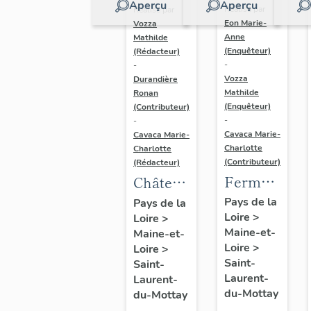
Aperçu
Aperçu
Réalisé par
Réalisé par
Eon Marie-
Vozza
Anne
Mathilde
(Enquêteur)
(Rédacteur)
-
-
Vozza
Durandière
Mathilde
Ronan
(Enquêteur)
(Contributeur)
-
-
Cavaca Marie-
Cavaca Marie-
Charlotte
Charlotte
(Contributeur)
(Rédacteur)
Ferme,
Château
dite la
de la
Pays de la
Pays de la
Loire
>
Pauvrière
Loire
>
Houssaye
Maine-et-
Maine-et-
Loire
>
Loire
>
Saint-
Saint-
Laurent-
Laurent-
du-Mottay
du-Mottay