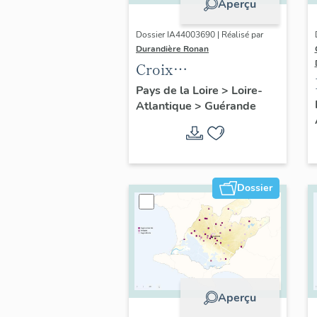
Aperçu
Dossier IA44003690 | Réalisé par
Durandière Ronan
Croix
monumentales,
Pays de la Loire
>
Loire-
Atlantique
>
Guérande
croix de chemin,
calvaires et oratoires
de Guérande
Dossier
Aperçu