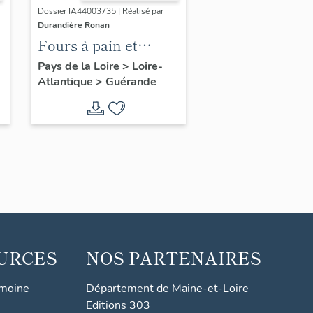
Dossier IA44003735 | Réalisé par
Durandière Ronan
Fours à pain et
fournils de Guérande
Pays de la Loire
>
Loire-
Atlantique
>
Guérande
URCES
NOS PARTENAIRES
imoine
Département de Maine-et-Loire
Editions 303