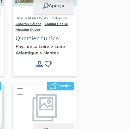
Aperçu
Dossier IA44005145 | Réalisé par
Charron Hélène
-
Caudal Gaëlle
-
Absalon Olivier
Quartier du Bas-
Chantenay :
Pays de la Loire
>
Loire-
Atlantique
>
Nantes
présentation de l'aire
d'étude
Dossier