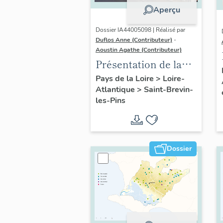
Aperçu
Dossier IA44005098 | Réalisé par
Duflos Anne (Contributeur)
-
Aoustin Agathe (Contributeur)
Présentation de la
commune de Saint-
Pays de la Loire
>
Loire-
Atlantique
>
Saint-Brevin-
Brevin-les-Pins
les-Pins
Dossier