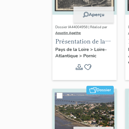
Aperçu
Dossier IA44004958 | Réalisé par
Aoustin Agathe
Présentation de la
commune de Pornic
Pays de la Loire
>
Loire-
Atlantique
>
Pornic
Dossier