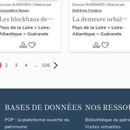
Dossier IA44003641 | Réalisé par
Dossier IA44004455 | Réalisé par
Durandière Ronan
Dufrêche Frédéric
Les blockhaus de
La demeure urbaine
Guérande
de Guérande
Pays de la Loire
>
Loire-
Pays de la Loire
>
Loire-
Atlantique
>
Guérande
Atlantique
>
Guérande
2
3
4
...
106
BASES DE DONNÉES
NOS RESSO
POP : la plateforme ouverte du
Bibliothèque du patr
patrimoine
Visites virtuelles