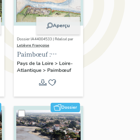
Aperçu
Dossier IA44004533 | Réalisé par
Lelièvre Françoise
Paimbœuf :
présentation de l'aire
Pays de la Loire
>
Loire-
Atlantique
>
Paimbœuf
d'étude
Dossier