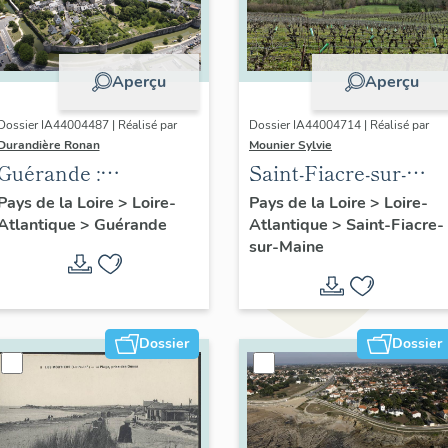
Aperçu
Aperçu
Dossier IA44004487 | Réalisé par
Dossier IA44004714 | Réalisé par
Durandière Ronan
Mounier Sylvie
Guérande :
Saint-Fiacre-sur-
présentation de la
Maine : présentation
Pays de la Loire
>
Loire-
Pays de la Loire
>
Loire-
Atlantique
>
Guérande
Atlantique
>
Saint-Fiacre-
commune et de l'aire
du patrimoine de la
sur-Maine
d'étude
commune
Dossier
Dossier