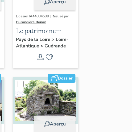
Aperçu
Dossier IA44004500 | Réalisé par
Durandière Ronan
Le patrimoine
religieux de
Pays de la Loire
>
Loire-
Atlantique
>
Guérande
Guérande
Dossier
Aperçu