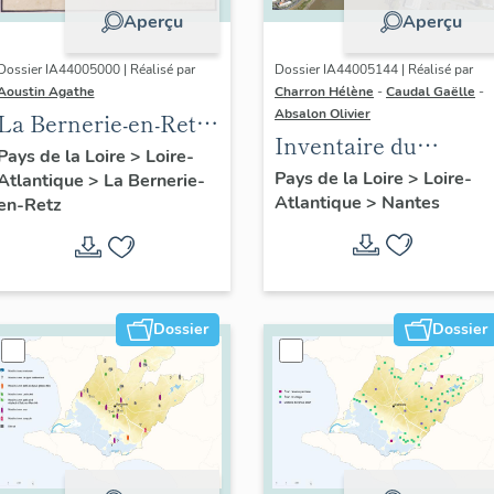
Aperçu
Aperçu
Dossier IA44005000 | Réalisé par
Dossier IA44005144 | Réalisé par
Aoustin Agathe
Charron Hélène
-
Caudal Gaëlle
-
Absalon Olivier
La Bernerie-en-Retz :
Inventaire du
présentation de la
Pays de la Loire
>
Loire-
quartier du Bas-
Pays de la Loire
>
Loire-
Atlantique
>
La Bernerie-
commune
Atlantique
>
Nantes
Chantenay :
en-Retz
présentation de
l'opération
Dossier
Dossier