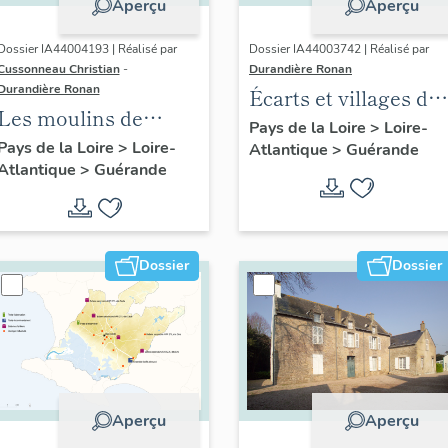
Aperçu
Aperçu
Dossier IA44004193 | Réalisé par
Dossier IA44003742 | Réalisé par
Cussonneau Christian
-
Durandière Ronan
Durandière Ronan
Écarts et villages de
Les moulins de
Guérande
Pays de la Loire
>
Loire-
Guérande
Pays de la Loire
>
Loire-
Atlantique
>
Guérande
Atlantique
>
Guérande
Dossier
Dossier
Aperçu
Aperçu