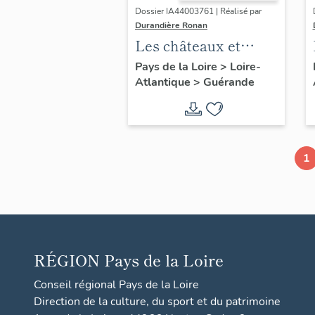
Dossier IA44003761 | Réalisé par
Durandière Ronan
Les châteaux et
manoirs de
Pays de la Loire
>
Loire-
Atlantique
>
Guérande
Guérande
1
RÉGION
Pays de la Loire
Conseil régional Pays de la Loire
Direction de la culture, du sport et du patrimoine