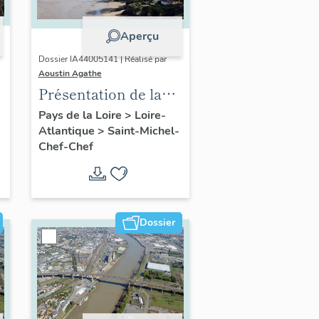
Aperçu
Dossier IA44005141 | Réalisé par
Aoustin Agathe
Présentation de la
commune de Saint-
Pays de la Loire
>
Loire-
Atlantique
>
Saint-Michel-
Michel-Chef-Chef
Chef-Chef
Dossier