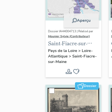
Aperçu
Dossier IA44004713 | Réalisé par
Mounier Sylvie (Contributeur)
Saint-Fiacre-sur-
Maine : présentation
Pays de la Loire
>
Loire-
Atlantique
>
Saint-Fiacre-
de l'opération
sur-Maine
d'inventaire
Dossier