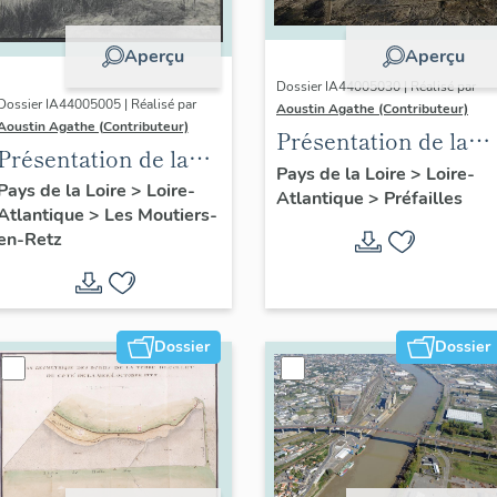
Aperçu
Aperçu
Dossier IA44005030 | Réalisé par
Dossier IA44005005 | Réalisé par
Aoustin Agathe (Contributeur)
Aoustin Agathe (Contributeur)
Présentation de la
Présentation de la
commune de
Pays de la Loire
>
Loire-
commune des
Pays de la Loire
>
Loire-
Atlantique
>
Préfailles
Préfailles
Atlantique
>
Les Moutiers-
Moutiers-en-Retz
en-Retz
Dossier
Dossier