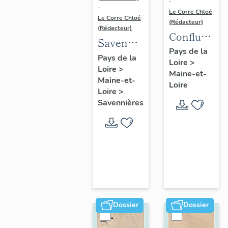
-
-
Le Corre Chloé
Le Corre Chloé
(Rédacteur)
(Rédacteur)
Confluence
Savennières
Maine-
Pays de la
:
Pays de la
Loire
>
Loire :
Loire
>
présentation
Maine-et-
présentatio
Maine-et-
de la
Loire
de l'aire
Loire
>
commune
Savennières
d'étude
Dossier
Dossier