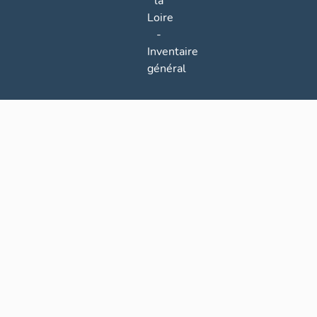
la
Loire
-
Inventaire
général