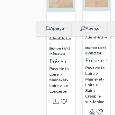
Dossier
Dossier
IA49010581 |
Aperçu
Aperçu
IA49010565 |
Réalisé par
Réalisé par
Achard Hélène
Achard Hélène
-
-
Ehlinger Maïté
Ehlinger Maïté
(Rédacteur)
(Rédacteur)
Présentatio
Présentation
du
du
Pays de la
Pays de la
Loire
>
patrimoine
Loire
>
patrimoine
Maine-et-
Maine-et-
industriel
industriel
Loire
>
Loire
>
Le
de la
de la
Saint-
Longeron
commune
commune
Crespin-
sur-Moine
de Saint-
du
Crespin-
Longeron