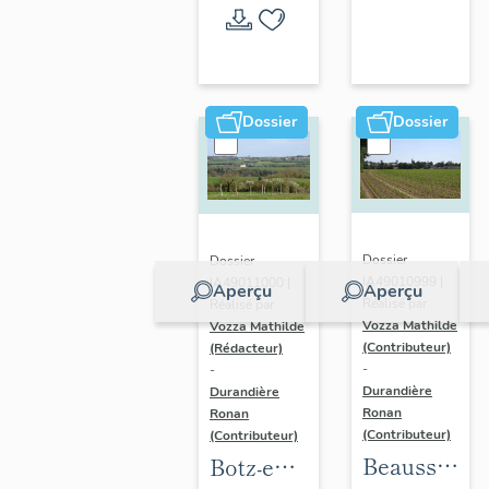
l'opération
thématique
Dossier
Dossier
Dossier
Dossier
IA49010999 |
IA49011000 |
Aperçu
Aperçu
Réalisé par
Réalisé par
Vozza Mathilde
Vozza Mathilde
(Contributeur)
(Rédacteur)
-
-
Durandière
Durandière
Ronan
Ronan
(Contributeur)
(Contributeur)
Beausse :
Botz-en-