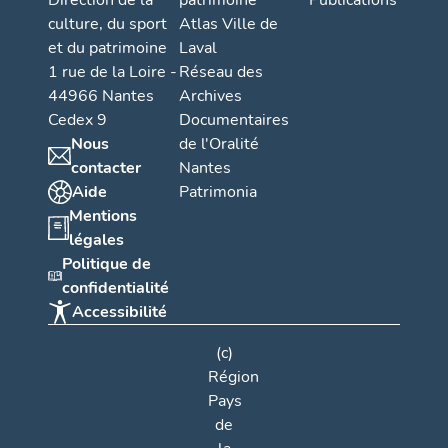
Direction de la
patrimoine
Publications
culture, du sport
Atlas Ville de
et du patrimoine
Laval
1 rue de la Loire -
Réseau des
44966 Nantes
Archives
Cedex 9
Documentaires
Nous
de l'Oralité
contacter
Nantes
Aide
Patrimonia
Mentions
légales
Politique de
confidentialité
Accessibilité
(c)
Région
Pays
de