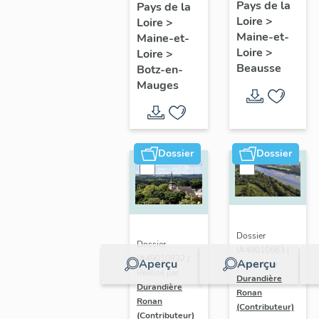
présentatio
Mauges :
Pays de la
Pays de la
Loire
>
de la
Loire
>
présentation
Maine-et-
Maine-et-
commune
de la
Loire
>
Loire
>
commune
Beausse
Botz-en-
Mauges
Dossier
Dossier
Dossier
Dossier
IA49010663 |
IA49010832 |
Aperçu
Aperçu
Réalisé par
Réalisé par
Durandière
Durandière
Ronan
Ronan
(Contributeur)
(Contributeur)