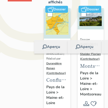
affichés
Dossier
Dossier
Dossier
IA49010823 |
Aperçu
Aperçu
Dossier
Réalisé par
IA49010810 |
Stalder Florian
Réalisé par
(Contributeur)
Durandière
Montsorea
Ronan
:
Pays de la
(Contributeur)
Loire
>
présentatio
Confluence
Maine-et-
de la
Maine-
Pays de la
Loire
>
commune
Loire
>
Loire :
Montsoreau
Maine-et-
présentation
Loire
de