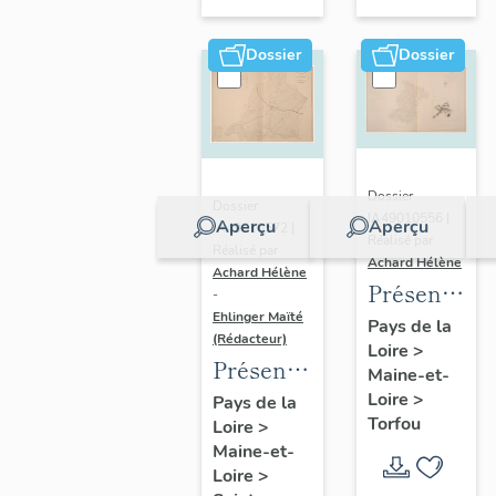
sur-
Moine
Dossier
Dossier
Dossier
Dossier
IA49010556 |
Aperçu
Aperçu
IA49010572 |
Réalisé par
Réalisé par
Achard Hélène
Achard Hélène
Présentatio
-
Ehlinger Maïté
du
Pays de la
(Rédacteur)
Loire
>
patrimoine
Présentation
Maine-et-
industriel
du
Loire
>
Pays de la
de la
Torfou
Loire
>
patrimoine
commune
Maine-et-
industriel
de
Loire
>
de la