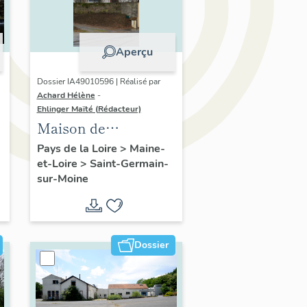
Aperçu
Dossier IA49010596 | Réalisé par
Achard Hélène
-
Ehlinger Maïté (Rédacteur)
Maison de
l'industriel Adrien
Pays de la Loire
>
Maine-
et-Loire
>
Saint-Germain-
Boyer, cadre de GEP
sur-Moine
Groupe Pasquier, 15
rue du Moulin, Saint-
Germain-sur-Moine
Dossier