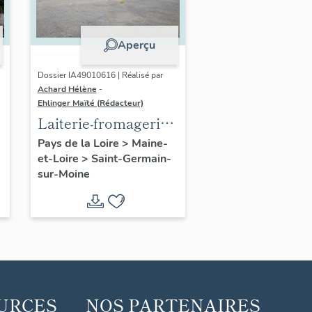
Aperçu
Dossier IA49010616 | Réalisé par
Achard Hélène
-
Ehlinger Maïté (Rédacteur)
Laiterie-fromagerie
Gallais, rue des
Pays de la Loire
>
Maine-
et-Loire
>
Saint-Germain-
Vieux-Moulins,
sur-Moine
Saint-Germain-sur-
Moine
URCES
NOS PARTENAIRES