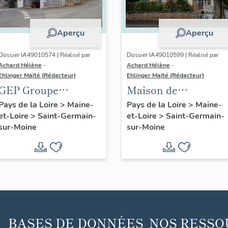
Aperçu
Aperçu
Dossier IA49010574 | Réalisé par
Dossier IA49010599 | Réalisé par
Achard Hélène
-
Achard Hélène
-
Ehlinger Maïté (Rédacteur)
Ehlinger Maïté (Rédacteur)
GEP Groupe
Maison de
Pasquier, rue
l'industriel Jean
Pays de la Loire
>
Maine-
Pays de la Loire
>
Maine-
et-Loire
>
Saint-Germain-
et-Loire
>
Saint-Germain-
Eventard, Saint-
Bouyer, les Brises,
sur-Moine
sur-Moine
Germain-sur-Moine
Saint-Germain-sur-
Moine
BASES DE DONNÉES
NOS RESSO