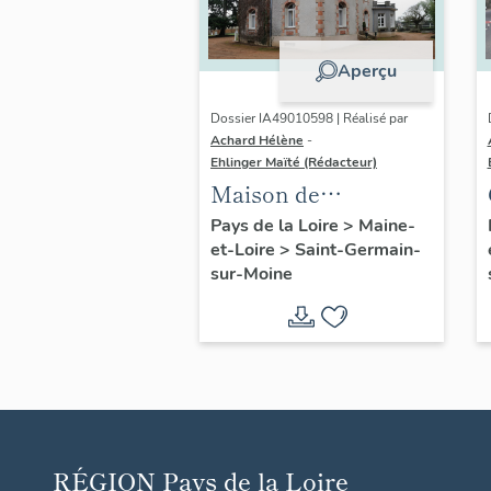
Aperçu
Dossier IA49010598 | Réalisé par
Achard Hélène
-
Ehlinger Maïté (Rédacteur)
Maison de
l'industriel Camille
Pays de la Loire
>
Maine-
et-Loire
>
Saint-Germain-
Pasquier, 52 rue du
sur-Moine
Docteur-Raffegeau,
Saint-Germain-sur-
Moine
RÉGION
Pays de la Loire