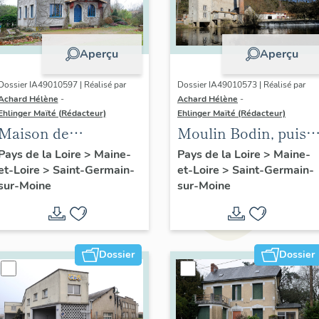
Aperçu
Aperçu
Dossier IA49010597 | Réalisé par
Dossier IA49010573 | Réalisé par
Achard Hélène
-
Achard Hélène
-
Ehlinger Maïté (Rédacteur)
Ehlinger Maïté (Rédacteur)
Maison de
Moulin Bodin, puis
l'industriel Bernard
minoterie Bodin,
Pays de la Loire
>
Maine-
Pays de la Loire
>
Maine-
et-Loire
>
Saint-Germain-
et-Loire
>
Saint-Germain-
Pasquier, 7 rue d'
Saint-Germain-sur-
sur-Moine
sur-Moine
Anjou, Saint-
Moine
Germain-sur-Moine
Dossier
Dossier