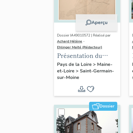
Aperçu
Dossier IA49010572 | Réalisé par
Achard Hélène
-
Ehlinger Maïté (Rédacteur)
Présentation du
patrimoine
Pays de la Loire
>
Maine-
et-Loire
>
Saint-Germain-
industriel de la
sur-Moine
commune de Saint-
Germain-sur-Moine
Dossier