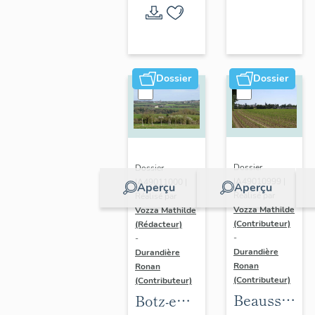
l'opération
thématique
Dossier
Dossier
Dossier
Dossier
IA49010999 |
IA49011000 |
Aperçu
Aperçu
Réalisé par
Réalisé par
Vozza Mathilde
Vozza Mathilde
(Contributeur)
(Rédacteur)
-
-
Durandière
Durandière
Ronan
Ronan
(Contributeur)
(Contributeur)
Beausse :
Botz-en-