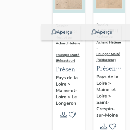
Dossier
Dossier
IA49010581 |
Aperçu
Aperçu
IA49010565 |
Réalisé par
Réalisé par
Achard Hélène
Achard Hélène
-
-
Ehlinger Maïté
Ehlinger Maïté
(Rédacteur)
(Rédacteur)
Présentatio
Présentation
du
du
Pays de la
Pays de la
Loire
>
patrimoine
Loire
>
patrimoine
Maine-et-
Maine-et-
industriel
industriel
Loire
>
Loire
>
Le
de la
de la
Saint-
Longeron
commune
commune
Crespin-
sur-Moine
de Saint-
du
Crespin-
Longeron