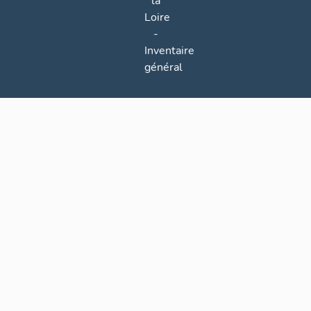
la
Loire
-
Inventaire
général