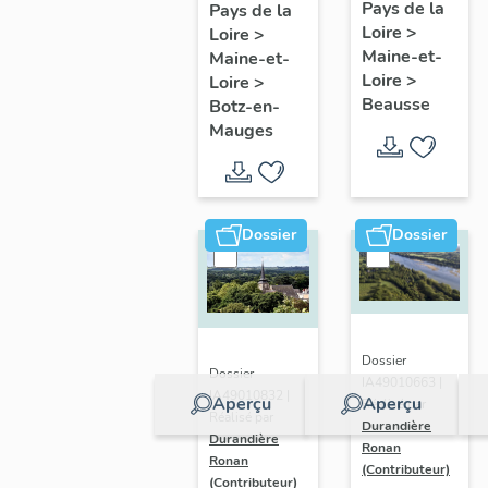
présentatio
Mauges :
Pays de la
Pays de la
Loire
>
de la
Loire
>
présentation
Maine-et-
Maine-et-
commune
de la
Loire
>
Loire
>
commune
Beausse
Botz-en-
Mauges
Dossier
Dossier
Dossier
Dossier
IA49010663 |
IA49010832 |
Aperçu
Aperçu
Réalisé par
Réalisé par
Durandière
Durandière
Ronan
Ronan
(Contributeur)
(Contributeur)