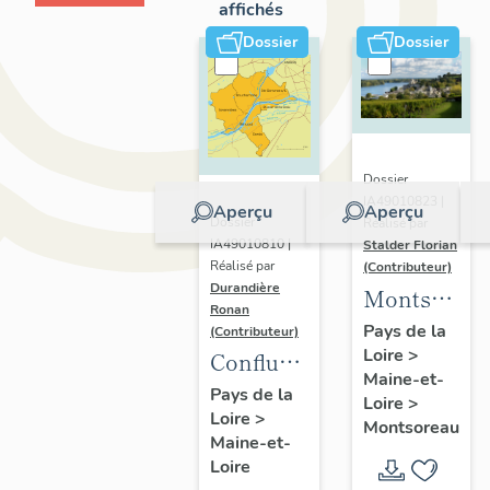
affichés
Dossier
Dossier
Dossier
IA49010823 |
Aperçu
Aperçu
Dossier
Réalisé par
IA49010810 |
Stalder Florian
Réalisé par
(Contributeur)
Durandière
Montsorea
Ronan
:
Pays de la
(Contributeur)
Loire
>
présentatio
Confluence
Maine-et-
de la
Maine-
Pays de la
Loire
>
commune
Loire
>
Loire :
Montsoreau
Maine-et-
présentation
Loire
de