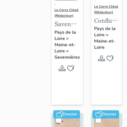
-
-
Le Corre Chloé
Le Corre Chloé
(Rédacteur)
(Rédacteur)
Confluence
Savennières
Maine-
Pays de la
:
Pays de la
Loire
>
Loire :
Loire
>
présentation
Maine-et-
présentatio
Maine-et-
de la
Loire
de l'aire
Loire
>
commune
Savennières
d'étude
Dossier
Dossier