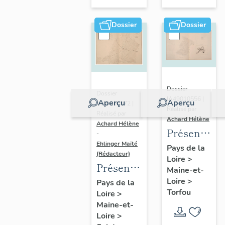
sur-
Moine
Dossier
Dossier
Dossier
Dossier
IA49010556 |
Aperçu
Aperçu
IA49010572 |
Réalisé par
Réalisé par
Achard Hélène
Achard Hélène
Présentatio
-
Ehlinger Maïté
du
Pays de la
(Rédacteur)
Loire
>
patrimoine
Présentation
Maine-et-
industriel
du
Loire
>
Pays de la
de la
Torfou
Loire
>
patrimoine
commune
Maine-et-
industriel
de
Loire
>
de la