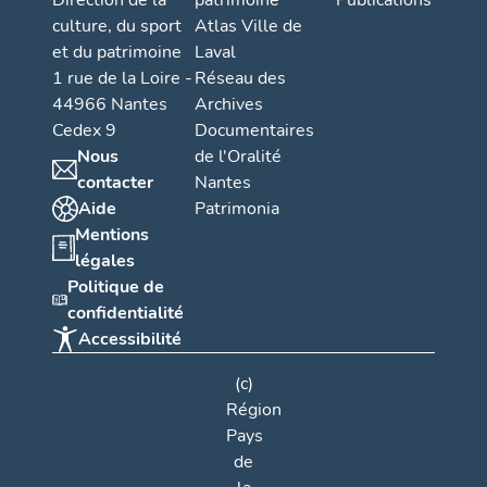
Direction de la
patrimoine
Publications
culture, du sport
Atlas Ville de
et du patrimoine
Laval
1 rue de la Loire -
Réseau des
44966 Nantes
Archives
Cedex 9
Documentaires
Nous
de l'Oralité
contacter
Nantes
Aide
Patrimonia
Mentions
légales
Politique de
confidentialité
Accessibilité
(c)
Région
Pays
de