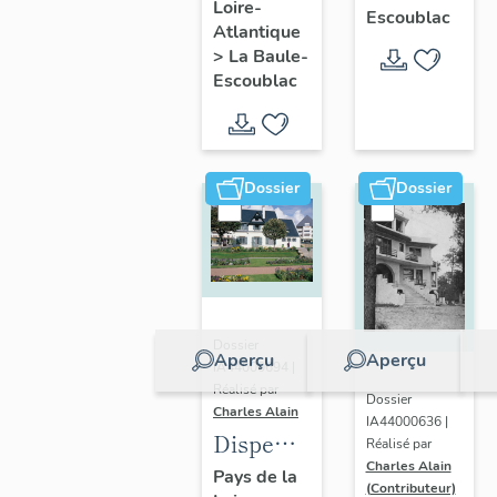
Loire-
Ohentzea,
Escoublac
Atlantique
7 avenue
>
La Baule-
Professeur-
Escoublac
Thiroloix
Dossier
Dossier
Dossier
Aperçu
Aperçu
IA44000694 |
Réalisé par
Dossier
Charles Alain
IA44000636 |
Dispensaire
Réalisé par
Charles Alain
dit
Pays de la
(Contributeur)