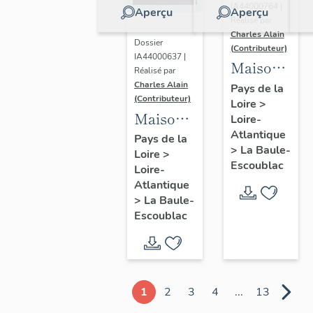
IA44000764 |
Aperçu
Aperçu
Réalisé par
Charles Alain
Dossier
(Contributeur)
IA44000637 |
Maison
Réalisé par
dite villa
Charles Alain
Pays de la
(Contributeur)
Loire
>
balnéaire
Maison
Loire-
Gazonette
Atlantique
dite villa
Pays de la
puis
>
La Baule-
Loire
>
balnéaire
Romance,
Escoublac
Loire-
Les
14
Atlantique
Peupliers,
>
La Baule-
avenue
23
Escoublac
de la
avenue
Concorde
des
Améthystes
1
2
3
4
...
13