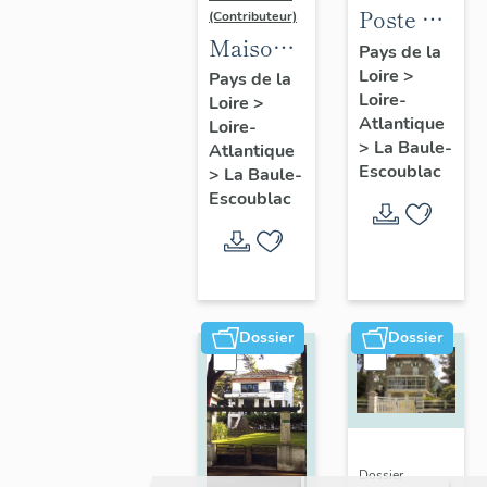
Poste de
(Contributeur)
Maison
la Baule-
Pays de la
dite villa
Loire
>
Escoublac,
Pays de la
Loire-
Loire
>
balnéaire
place de
Atlantique
Loire-
Nam Ky,
la
>
La Baule-
Atlantique
139
Victoire
Escoublac
>
La Baule-
avenue
Escoublac
du
Maréchal-
de-
Lattre-
Dossier
Dossier
de-
Tassigny
Dossier