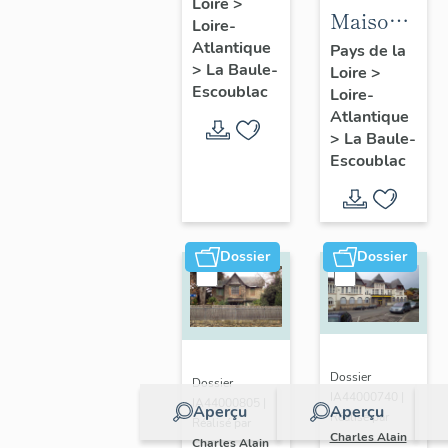
Loire
>
Fondation
Maison
Loire-
la
dite villa
Atlantique
Pays de la
Pérousse
>
La Baule-
Loire
>
balnéaire
puis
Escoublac
Loire-
Cybèle, 1
Dispensaire
Atlantique
avenue
>
La Baule-
d'hygiène
Hoëdic
Escoublac
social, 39
avenue
du
Maréchal-
Dossier
Dossier
Joffre
Dossier
Dossier
IA44000740 |
IA44000805 |
Aperçu
Aperçu
Réalisé par
Réalisé par
Charles Alain
Charles Alain