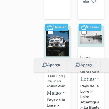
Escoublac
de la
commune
de La
Baule-
Dossier
Dossier
Escoublac
Dossier
IA44000834 |
Aperçu
Aperçu
Réalisé par
Dossier
Charles Alain
IA44000701 |
Lotissemen
Réalisé par
concerté
Pays de la
Charles Alain
Loire
>
Benoit
Maison
Loire-
dite villa
Pays de la
Atlantique
Loire
>
balnéaire
>
La Baule-