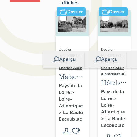
affichés
Dossier
Dossier
Dossier
Dossier
IA44000832 |
IA44000831 |
Aperçu
Aperçu
Réalisé par
Réalisé par
Charles Alain
Charles Alain
(Contributeur)
Maisons
Hôtels
dites
Pays de la
de
Pays de la
Loire
>
villas
Loire
>
voyageurs
Loire-
balnéaires
Loire-
Atlantique
de la
et
Atlantique
>
La Baule-
commune
immeubles
>
La Baule-
Escoublac
de La
Escoublac
à
Baule-
logements