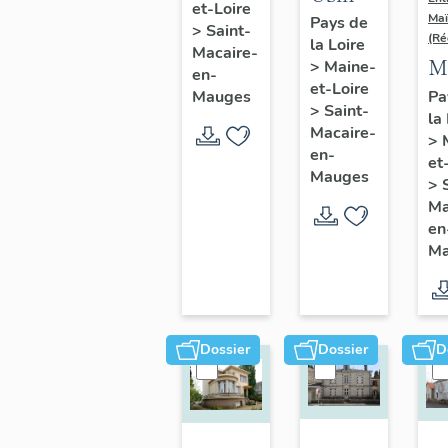
et-Loire
de
Maï
Pays de
>
Saint-
(Ré
la Loire
chaussures
Macaire-
M
>
Maine-
Repussard-
en-
et-Loire
d
Pa
Mauges
Chupin,
>
Saint-
la
l'
22 rue
Macaire-
>
G
en-
d'Anjou
et
C
Mauges
>
16
Ma
en
d'
Ma
A
Sa
M
en
Dossier
Dossier
D
M