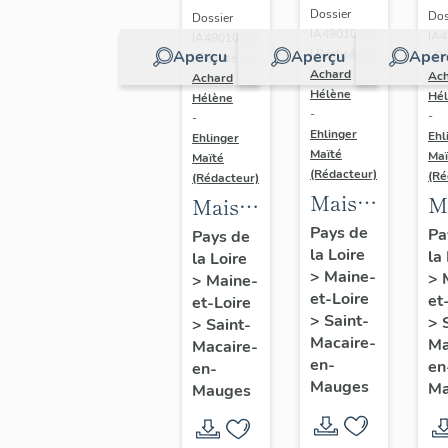
Dossier
Dos
Dossier
IA49010602
IA
IA49010601
Aperçu
Aperçu
Aper
| Réalisé par
| Ré
| Réalisé par
Achard
Ac
Achard
Hélène
Hé
Hélène
-
-
-
Ehlinger
Ehl
Ehlinger
Maïté
Maï
Maïté
(Rédacteur)
(Ré
(Rédacteur)
Maison
M
Maison
de
d
de
Pays de
Pa
Pays de
la Loire
l'industriel
la
c
la Loire
l'industriel
>
Maine-
>
>
Maine-
Yves
de
Auguste
et-Loire
et
et-Loire
Repussard,20
So
Repussard,
>
Saint-
>
>
Saint-
rue d'
A
Macaire-
24 rue
Ma
Macaire-
en-
en
Anjou,
en-
d
d'
Mauges
Ma
Mauges
Saint-
C
Anjou,
Macaire-
23
Saint-