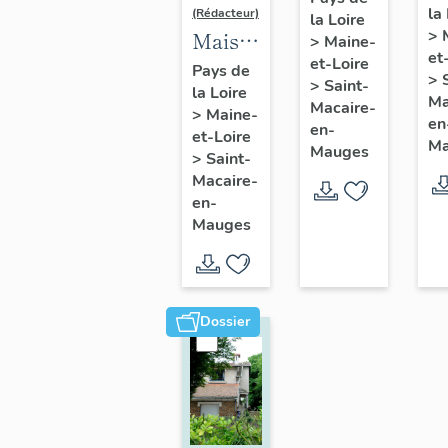
la
de
(Rédacteur)
la Loire
l'industriel
>
Maison
>
Maine-
So
Jean
et
et-Loire
de
A
Pays de
Pasquier,
>
>
Saint-
la Loire
l'industriel
d
Ma
9 rue
Macaire-
>
Maine-
Louis
en
C
en-
Jeanne-
et-Loire
Ma
Pasquier,
Mauges
Sa
>
Saint-
d'Arc,
2 rue
Macaire-
M
Saint-
en-
Pasteur,
en
Macaire-
Mauges
Saint-
M
en-
Macaire-
Mauges
en-
Mauges
Dossier