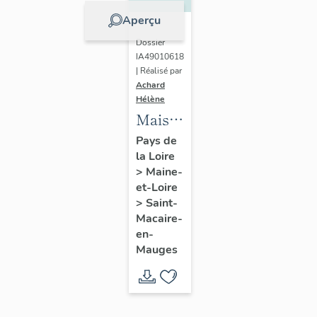
Aperçu
Dossier
IA49010618
| Réalisé par
Achard
Hélène
Maison
de
Pays de
la Loire
l'industriel
>
Maine-
Louis
et-Loire
Huchon
>
Saint-
(fils)
Macaire-
en-
Mauges