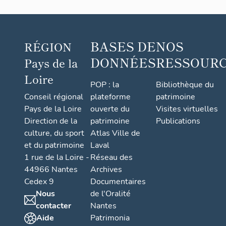
BASES DE
NOS
RÉGION
DONNÉES
RESSOUR
Pays de la
Loire
POP : la
Bibliothèque du
Conseil régional
plateforme
patrimoine
Pays de la Loire
ouverte du
Visites virtuelles
Direction de la
patrimoine
Publications
culture, du sport
Atlas Ville de
et du patrimoine
Laval
1 rue de la Loire -
Réseau des
44966 Nantes
Archives
Cedex 9
Documentaires
Nous
de l'Oralité
contacter
Nantes
Aide
Patrimonia