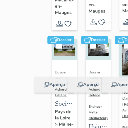
en
en-
Saint-
en-
de
Ma
Mauges
Mauges
Macaire-
Saint-
en-
Macaire-
Mauges
en-
Mauges
Dossier
Dossier
D
Dossier
Dossier
IA49010608
IA49010600
Aperçu
Aperçu
Aper
| Réalisé par
| Réalisé par
Achard
Achard
Dos
Hélène
Hélène
IA
-
Société
| Ré
Ehlinger
Anonyme
Ac
Pays de
Maïté
Hé
la Loire
de
(Rédacteur)
-
>
Maine-
Usine
Chaussures
Ehl