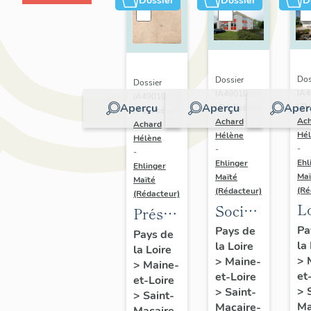
Dossier
Dossier
D
Dos
Dossier
Dossier
IA
IA49010604
IA49010606
Aperçu
Aperçu
Aper
| Ré
| Réalisé par
| Réalisé par
Ac
Achard
Achard
Hé
Hélène
Hélène
-
-
-
Ehl
Ehlinger
Ehlinger
Maï
Maïté
Maïté
(Ré
(Rédacteur)
(Rédacteur)
L
Société
Présentation
B
BTP
du
Pa
Pays de
Pays de
la
Ai
la Loire
Chupin-
la Loire
patrimoine
>
>
Maine-
>
Maine-
10
Vigneron,
industriel
et
et-Loire
et-Loire
al
94 rue
de la
>
>
Saint-
>
Saint-
Be
Choletaise,
Ma
Macaire-
commune
Macaire-