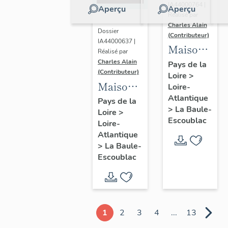
IA44000764 |
Aperçu
Aperçu
Réalisé par
Charles Alain
Dossier
(Contributeur)
IA44000637 |
Maison
Réalisé par
dite villa
Charles Alain
Pays de la
(Contributeur)
Loire
>
balnéaire
Maison
Loire-
Gazonette
Atlantique
dite villa
Pays de la
puis
>
La Baule-
Loire
>
balnéaire
Romance,
Escoublac
Loire-
Les
14
Atlantique
Peupliers,
>
La Baule-
avenue
23
Escoublac
de la
avenue
Concorde
des
Améthystes
1
2
3
4
...
13