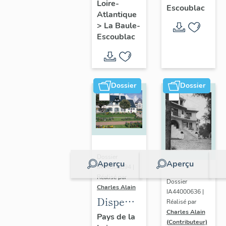
Loire-
Ohentzea,
Escoublac
Atlantique
7 avenue
>
La Baule-
Professeur-
Escoublac
Thiroloix
Dossier
Dossier
Dossier
Aperçu
Aperçu
IA44000694 |
Réalisé par
Dossier
Charles Alain
IA44000636 |
Dispensaire
Réalisé par
Charles Alain
dit
Pays de la
(Contributeur)