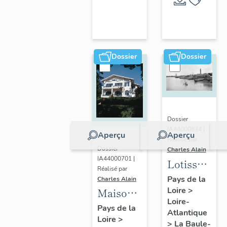
Escoublac
de la
commune
de La
Baule-
Dossier
Dossier
Escoublac
Dossier
IA44000834 |
Aperçu
Aperçu
Réalisé par
Dossier
Charles Alain
IA44000701 |
Lotissemen
Réalisé par
concerté
Pays de la
Charles Alain
Loire
>
Benoit
Maison
Loire-
dite villa
Pays de la
Atlantique
Loire
>
balnéaire
>
La Baule-