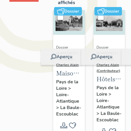
affichés
Dossier
Dossier
Dossier
Dossier
IA44000832 |
IA44000831 |
Aperçu
Aperçu
Réalisé par
Réalisé par
Charles Alain
Charles Alain
(Contributeur)
Maisons
Hôtels
dites
Pays de la
de
Pays de la
Loire
>
villas
Loire
>
voyageurs
Loire-
balnéaires
Loire-
Atlantique
de la
et
Atlantique
>
La Baule-
commune
immeubles
>
La Baule-
Escoublac
de La
Escoublac
à
Baule-
logements