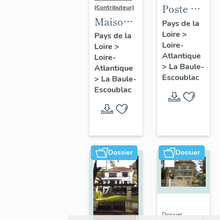
Poste de
(Contributeur)
Maison
la Baule-
Pays de la
dite villa
Loire
>
Escoublac,
Pays de la
Loire-
Loire
>
balnéaire
place de
Atlantique
Loire-
Nam Ky,
la
>
La Baule-
Atlantique
139
Victoire
Escoublac
>
La Baule-
avenue
Escoublac
du
Maréchal-
de-
Lattre-
Dossier
Dossier
de-
Tassigny
Dossier