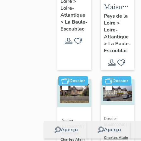
Loire
>
Fondation
Maison
Loire-
la
dite villa
Atlantique
Pays de la
Pérousse
>
La Baule-
Loire
>
balnéaire
puis
Escoublac
Loire-
Cybèle, 1
Dispensaire
Atlantique
avenue
>
La Baule-
d'hygiène
Hoëdic
Escoublac
social, 39
avenue
du
Maréchal-
Dossier
Dossier
Joffre
Dossier
Dossier
IA44000740 |
IA44000805 |
Aperçu
Aperçu
Réalisé par
Réalisé par
Charles Alain
Charles Alain