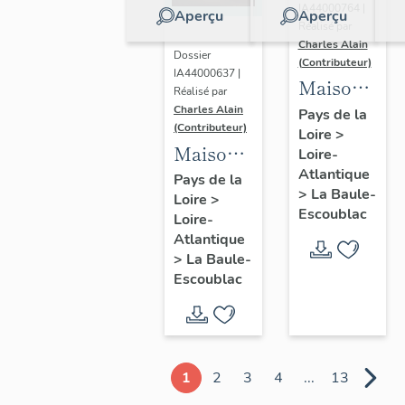
IA44000764 |
Aperçu
Aperçu
Réalisé par
Charles Alain
Dossier
(Contributeur)
IA44000637 |
Maison
Réalisé par
dite villa
Charles Alain
Pays de la
(Contributeur)
Loire
>
balnéaire
Maison
Loire-
Gazonette
Atlantique
dite villa
Pays de la
puis
>
La Baule-
Loire
>
balnéaire
Romance,
Escoublac
Loire-
Les
14
Atlantique
Peupliers,
>
La Baule-
avenue
23
Escoublac
de la
avenue
Concorde
des
Améthystes
1
2
3
4
...
13