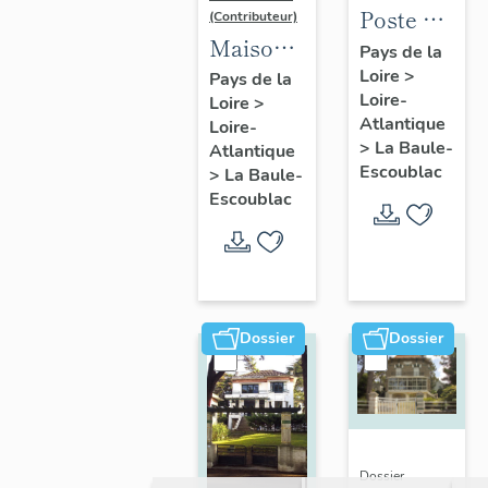
Poste de
(Contributeur)
Maison
la Baule-
Pays de la
dite villa
Loire
>
Escoublac,
Pays de la
Loire-
Loire
>
balnéaire
place de
Atlantique
Loire-
Nam Ky,
la
>
La Baule-
Atlantique
139
Victoire
Escoublac
>
La Baule-
avenue
Escoublac
du
Maréchal-
de-
Lattre-
Dossier
Dossier
de-
Tassigny
Dossier