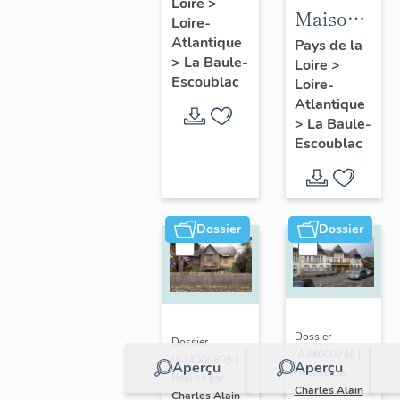
Loire
>
Fondation
Maison
Loire-
la
dite villa
Atlantique
Pays de la
Pérousse
>
La Baule-
Loire
>
balnéaire
puis
Escoublac
Loire-
Cybèle, 1
Dispensaire
Atlantique
avenue
>
La Baule-
d'hygiène
Hoëdic
Escoublac
social, 39
avenue
du
Maréchal-
Dossier
Dossier
Joffre
Dossier
Dossier
IA44000740 |
IA44000805 |
Aperçu
Aperçu
Réalisé par
Réalisé par
Charles Alain
Charles Alain