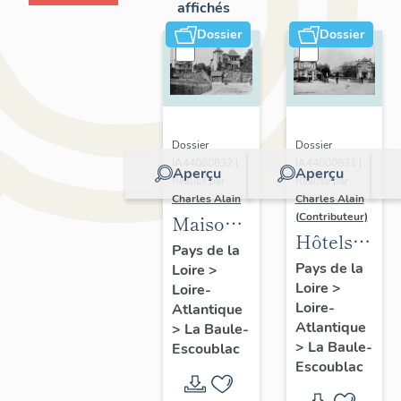
affichés
Dossier
Dossier
Dossier
Dossier
IA44000832 |
IA44000831 |
Aperçu
Aperçu
Réalisé par
Réalisé par
Charles Alain
Charles Alain
(Contributeur)
Maisons
Hôtels
dites
Pays de la
de
Pays de la
Loire
>
villas
Loire
>
voyageurs
Loire-
balnéaires
Loire-
Atlantique
de la
et
Atlantique
>
La Baule-
commune
immeubles
>
La Baule-
Escoublac
de La
Escoublac
à
Baule-
logements