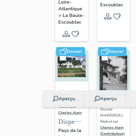
Loire-
Ohentzea,
Escoublac
Atlantique
7 avenue
>
La Baule-
Professeur-
Escoublac
Thiroloix
Dossier
Dossier
Dossier
Aperçu
Aperçu
IA44000694 |
Réalisé par
Dossier
Charles Alain
IA44000636 |
Dispensaire
Réalisé par
Charles Alain
dit
Pays de la
(Contributeur)