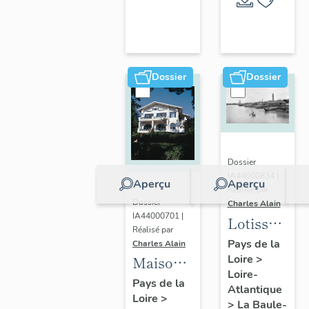
Escoublac
de la
commune
de La
Baule-
Dossier
Dossier
Escoublac
Dossier
IA44000834 |
Aperçu
Aperçu
Réalisé par
Dossier
Charles Alain
IA44000701 |
Lotissemen
Réalisé par
concerté
Pays de la
Charles Alain
Loire
>
Benoit
Maison
Loire-
dite villa
Pays de la
Atlantique
Loire
>
balnéaire
>
La Baule-