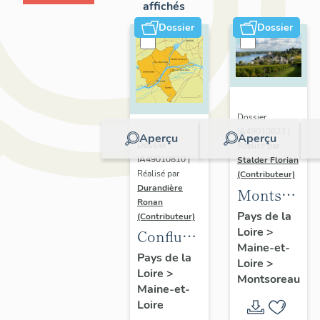
affichés
Dossier
Dossier
Dossier
IA49010823 |
Aperçu
Aperçu
Dossier
Réalisé par
IA49010810 |
Stalder Florian
Réalisé par
(Contributeur)
Durandière
Montsorea
Ronan
:
Pays de la
(Contributeur)
Loire
>
présentatio
Confluence
Maine-et-
de la
Maine-
Pays de la
Loire
>
commune
Loire
>
Loire :
Montsoreau
Maine-et-
présentation
Loire
de