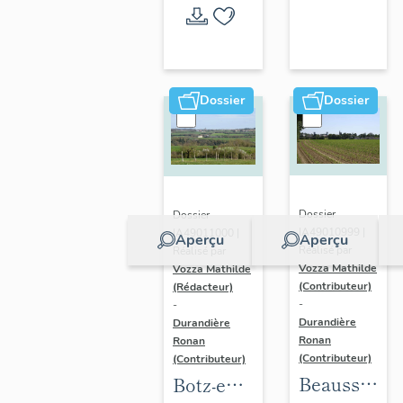
l'opération
thématique
Dossier
Dossier
Dossier
Dossier
IA49010999 |
IA49011000 |
Aperçu
Aperçu
Réalisé par
Réalisé par
Vozza Mathilde
Vozza Mathilde
(Contributeur)
(Rédacteur)
-
-
Durandière
Durandière
Ronan
Ronan
(Contributeur)
(Contributeur)
Beausse :
Botz-en-