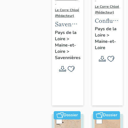
-
-
Le Corre Chloé
Le Corre Chloé
(Rédacteur)
(Rédacteur)
Confluence
Savennières
Maine-
Pays de la
:
Pays de la
Loire
>
Loire :
Loire
>
présentation
Maine-et-
présentatio
Maine-et-
de la
Loire
de l'aire
Loire
>
commune
Savennières
d'étude
Dossier
Dossier