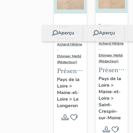
Dossier
Dossier
IA49010581 |
Aperçu
Aperçu
IA49010565 |
Réalisé par
Réalisé par
Achard Hélène
Achard Hélène
-
-
Ehlinger Maïté
Ehlinger Maïté
(Rédacteur)
(Rédacteur)
Présentatio
Présentation
du
du
Pays de la
Pays de la
Loire
>
patrimoine
Loire
>
patrimoine
Maine-et-
Maine-et-
industriel
industriel
Loire
>
Loire
>
Le
de la
de la
Saint-
Longeron
commune
commune
Crespin-
sur-Moine
de Saint-
du
Crespin-
Longeron