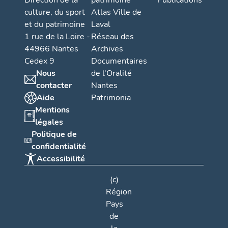
Direction de la
patrimoine
Publications
culture, du sport
Atlas Ville de
et du patrimoine
Laval
1 rue de la Loire -
Réseau des
44966 Nantes
Archives
Cedex 9
Documentaires
Nous
de l'Oralité
contacter
Nantes
Aide
Patrimonia
Mentions
légales
Politique de
confidentialité
Accessibilité
(c)
Région
Pays
de