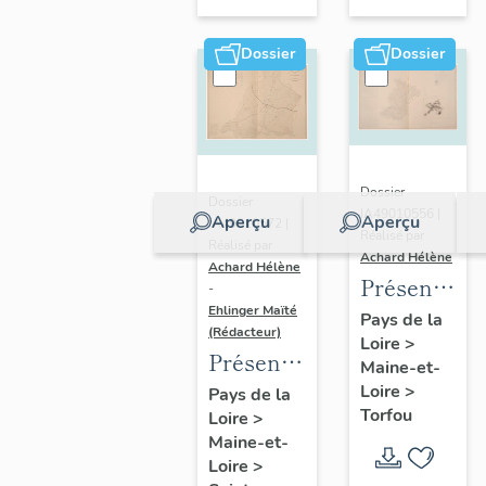
sur-
Moine
Dossier
Dossier
Dossier
Dossier
IA49010556 |
Aperçu
Aperçu
IA49010572 |
Réalisé par
Réalisé par
Achard Hélène
Achard Hélène
Présentatio
-
Ehlinger Maïté
du
Pays de la
(Rédacteur)
Loire
>
patrimoine
Présentation
Maine-et-
industriel
du
Loire
>
Pays de la
de la
Torfou
Loire
>
patrimoine
commune
Maine-et-
industriel
de
Loire
>
de la