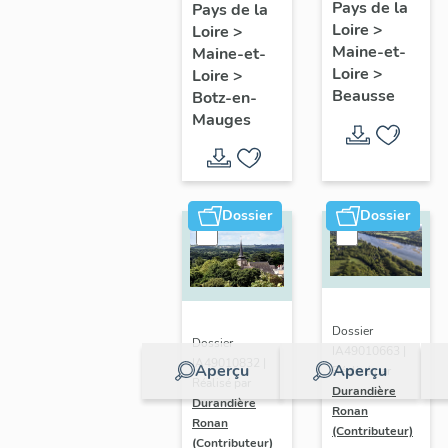
présentatio
Mauges :
Pays de la
Pays de la
Loire
>
de la
Loire
>
présentation
Maine-et-
Maine-et-
commune
de la
Loire
>
Loire
>
commune
Beausse
Botz-en-
Mauges
Dossier
Dossier
Dossier
Dossier
IA49010663 |
IA49010832 |
Aperçu
Aperçu
Réalisé par
Réalisé par
Durandière
Durandière
Ronan
Ronan
(Contributeur)
(Contributeur)