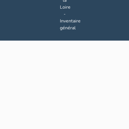
la
Loire
-
Inventaire
général