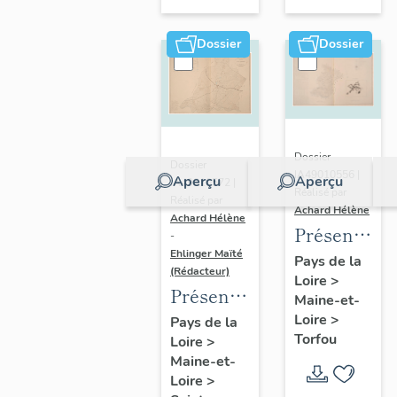
sur-
Moine
Dossier
Dossier
Dossier
Dossier
IA49010556 |
Aperçu
Aperçu
IA49010572 |
Réalisé par
Réalisé par
Achard Hélène
Achard Hélène
Présentatio
-
Ehlinger Maïté
du
Pays de la
(Rédacteur)
Loire
>
patrimoine
Présentation
Maine-et-
industriel
du
Loire
>
Pays de la
de la
Torfou
Loire
>
patrimoine
commune
Maine-et-
industriel
de
Loire
>
de la