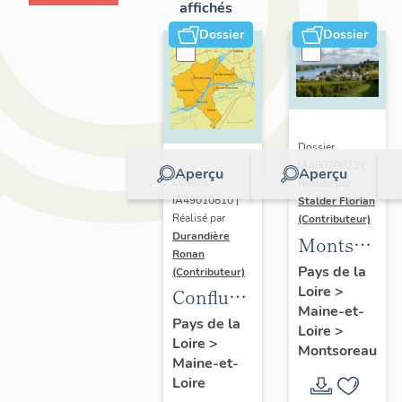
affichés
Dossier
Dossier
Dossier
IA49010823 |
Aperçu
Aperçu
Dossier
Réalisé par
IA49010810 |
Stalder Florian
Réalisé par
(Contributeur)
Durandière
Montsorea
Ronan
:
Pays de la
(Contributeur)
Loire
>
présentatio
Confluence
Maine-et-
de la
Maine-
Pays de la
Loire
>
commune
Loire
>
Loire :
Montsoreau
Maine-et-
présentation
Loire
de