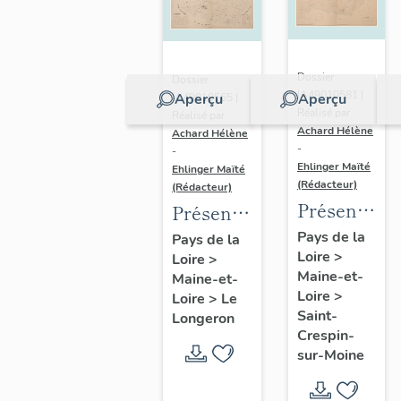
Dossier
Dossier
IA49010581 |
Aperçu
Aperçu
IA49010565 |
Réalisé par
Réalisé par
Achard Hélène
Achard Hélène
-
-
Ehlinger Maïté
Ehlinger Maïté
(Rédacteur)
(Rédacteur)
Présentatio
Présentation
du
du
Pays de la
Pays de la
Loire
>
patrimoine
Loire
>
patrimoine
Maine-et-
Maine-et-
industriel
industriel
Loire
>
Loire
>
Le
de la
de la
Saint-
Longeron
commune
commune
Crespin-
sur-Moine
de Saint-
du
Crespin-
Longeron