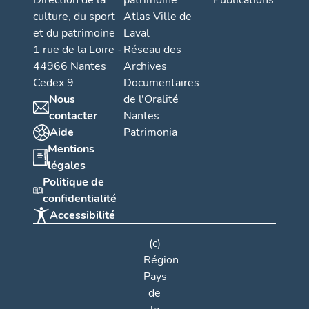
Direction de la
patrimoine
Publications
culture, du sport
Atlas Ville de
et du patrimoine
Laval
1 rue de la Loire -
Réseau des
44966 Nantes
Archives
Cedex 9
Documentaires
Nous
de l'Oralité
contacter
Nantes
Aide
Patrimonia
Mentions
légales
Politique de
confidentialité
Accessibilité
(c)
Région
Pays
de