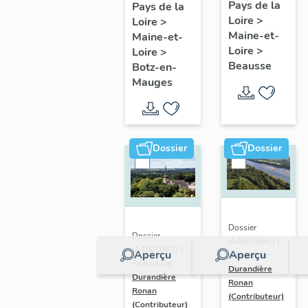
présentatio
Mauges :
Pays de la
Pays de la
Loire
>
de la
Loire
>
présentation
Maine-et-
Maine-et-
commune
de la
Loire
>
Loire
>
commune
Beausse
Botz-en-
Mauges
Dossier
Dossier
Dossier
Dossier
IA49010663 |
IA49010832 |
Aperçu
Aperçu
Réalisé par
Réalisé par
Durandière
Durandière
Ronan
Ronan
(Contributeur)
(Contributeur)