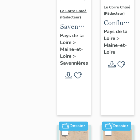
-
-
Le Corre Chloé
Le Corre Chloé
(Rédacteur)
(Rédacteur)
Confluence
Savennières
Maine-
Pays de la
:
Pays de la
Loire
>
Loire :
Loire
>
présentation
Maine-et-
présentatio
Maine-et-
de la
Loire
de l'aire
Loire
>
commune
Savennières
d'étude
Dossier
Dossier