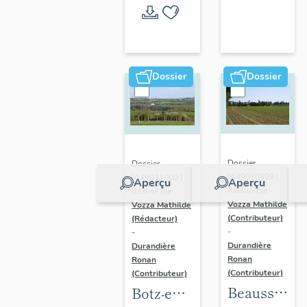
l'opération
thématique
Dossier
Dossier
Dossier
Dossier
IA49010999 |
IA49011000 |
Aperçu
Aperçu
Réalisé par
Réalisé par
Vozza Mathilde
Vozza Mathilde
(Contributeur)
(Rédacteur)
-
-
Durandière
Durandière
Ronan
Ronan
(Contributeur)
(Contributeur)
Beausse :
Botz-en-