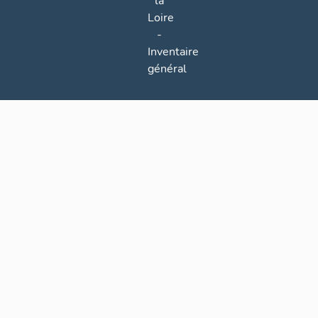
la
Loire
-
Inventaire
général