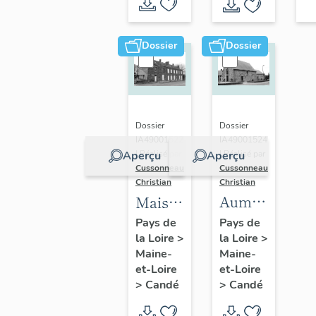
Dossier
Dossier
Dossier
Dossier
IA49001524
IA49001522
| Réalisé par
Aperçu
Aperçu
| Réalisé par
Cussonneau
Cussonneau
Christian
Christian
Aumônerie
Maison,
Saint-
4 à 8
Pays de
Pays de
la Loire
>
Jean,
la Loire
>
rue
Maine-
Maine-
hôpital
André-
et-Loire
et-Loire
Saint-
Bru
>
Candé
>
Candé
Joseph,