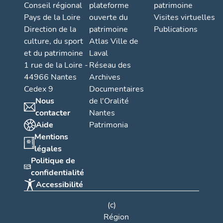
Conseil régional
plateforme
patrimoine
Pays de la Loire
ouverte du
Visites virtuelles
Direction de la
patrimoine
Publications
culture, du sport
Atlas Ville de
et du patrimoine
Laval
1 rue de la Loire -
Réseau des
44966 Nantes
Archives
Cedex 9
Documentaires
Nous
de l'Oralité
contacter
Nantes
Aide
Patrimonia
Mentions
légales
Politique de
confidentialité
Accessibilité
(c)
Région