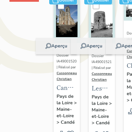
Dossier
Dossier
D
Dos
IA
Aperçu
Aperçu
Aper
| R
Cu
Dossier
Dossier
Chr
IA49001520
IA49001521
C
| Réalisé par
| Réalisé par
d
Cussonneau
Pa
Cussonneau
Christian
Christian
la
B
Candé
Les
Ma
2
et
:
moulins
Pays de
Pays de
d
>
la Loire
>
présentation
la Loire
>
de
B
Maine-
Maine-
de la
Candé
et-Loire
et-Loire
commune
>
Candé
>
Candé