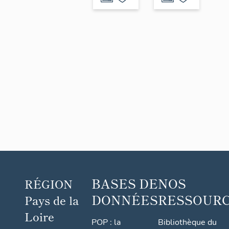
2-4
route
d’Angers
BASES DE
NOS
RÉGION
DONNÉES
RESSOUR
Pays de la
Loire
POP : la
Bibliothèque du