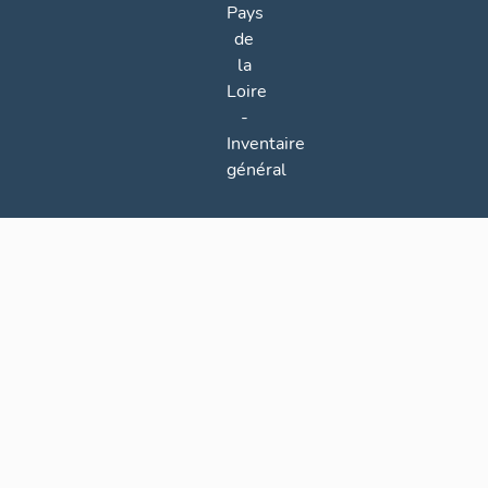
Pays
de
la
Loire
-
Inventaire
général