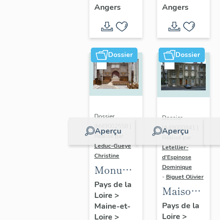
paroissiale
paroissiale
Angers
Angers
Sainte-
Sainte-
Madeleine
Thérèse
d'Angers
d'Angers
Dossier
Dossier
Dossier
Dossier
IM49002558 |
IA49000941 |
Aperçu
Aperçu
Réalisé par
Réalisé par
Leduc-Gueye
Letellier-
Christine
d'Espinose
Monument
Dominique
-
Biguet Olivier
aux
Pays de la
Maisons
Loire
>
morts,
jumelles,
Pays de la
Maine-et-
église
Loire
>
12 bis, 12
Loire
>