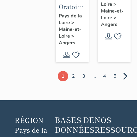
Loire
>
canoniale
Oratoire
Maine-et-
Saint-
dit
Pays de la
Loire
>
Laurent,
Loire
>
chapelle
Angers
Maine-et-
6-8 rue
Notre-
Loire
>
du
Dame-
Angers
Vollier
de-Pitié,
puis
reposoir
du
1
2
3
...
4
5
Tertre-
Saint-
Laurent,
place du
Tertre-
BASES DE
NOS
RÉGION
Saint-
DONNÉES
RESSOUR
Pays de la
Laurent