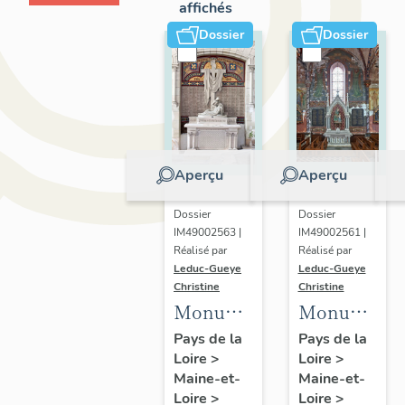
affichés
Dossier
Dossier
Aperçu
Aperçu
Dossier
Dossier
IM49002563 |
IM49002561 |
Réalisé par
Réalisé par
Leduc-Gueye
Leduc-Gueye
Christine
Christine
Monument
Monument
aux
aux
Pays de la
Pays de la
Loire
>
Loire
>
morts,
morts,
Maine-et-
Maine-et-
église
église
Loire
>
Loire
>