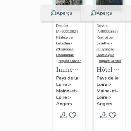
Aperçu
Aperçu
Dossier
Dossier
IA49001082 |
IA49000889 |
Réalisé par
Réalisé par
Letellier-
Letellier-
d'Espinose
d'Espinose
Dominique
Dominique
-
Biguet Olivier
-
Biguet Olivier
Immeuble
Hôtel dit
Mondain,
maison
Pays de la
Pays de la
Loire
>
Loire
>
à 2
de
Maine-et-
Maine-et-
unités
Cunault,
Loire
>
Loire
>
distributives,
puis
Angers
Angers
67-69 rue
maison
Saint-
canoniale
Laud
Saint-