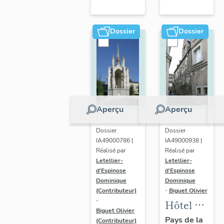
Maurille
Dossier
Dossier
Aperçu
Aperçu
Dossier
Dossier
IA49000786 |
IA49000938 |
Réalisé par
Réalisé par
Letellier-
Letellier-
d'Espinose
d'Espinose
Dominique
Dominique
(Contributeur)
-
Biguet Olivier
-
Hôtel dit
Biguet Olivier
maison
Pays de la
(Contributeur)