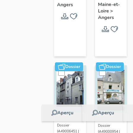
paroissiale
Maine-et-
Angers
ter
Saint-
Loire
>
boulevard
Angers
Joseph
Arago
d'Angers
Dossier
Dossier
Aperçu
Aperçu
Dossier
Dossier
IA49006451 |
IA49000954 |