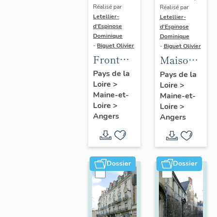
Réalisé par
Réalisé par
Letellier-
Letellier-
d'Espinose
d'Espinose
Dominique
Dominique
-
Biguet Olivier
-
Biguet Olivier
Front
Maison,
bâti (4
10 rue
Pays de la
Pays de la
Loire
>
maisons),
Loire
>
Boisnet
Maine-et-
Maine-et-
27 à 33
Loire
>
Loire
>
rue
Angers
Angers
Boreau
Dossier
Dossier