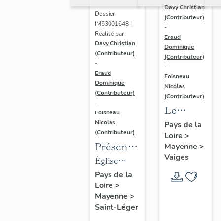
Davy Christian
Dossier
(Contributeur)
IM53001648 |
-
Réalisé par
Eraud
Davy Christian
Dominique
(Contributeur)
(Contributeur)
-
-
Eraud
Foisneau
Dominique
Nicolas
(Contributeur)
(Contributeur)
-
Le
Foisneau
mobilier
Nicolas
Pays de la
(Contributeur)
Loire
>
de la
Présentation
Mayenne
>
chapelle
Vaiges
des
Église
funéraire
objets
paroissiale
Pays de la
de la
Loire
>
mobilier
Saint-Léger
famille
Mayenne
>
de
de Saint-
Robert-
Saint-Léger
l'église
Léger
Glétron