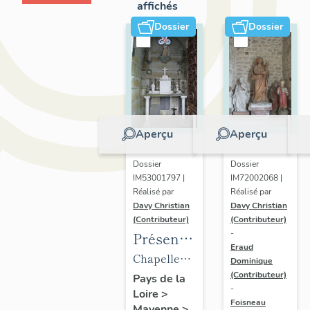
affichés
Dossier
Dossier
Aperçu
Aperçu
Dossier
Dossier
IM53001797 |
IM72002068 |
Réalisé par
Réalisé par
Davy Christian
Davy Christian
(Contributeur)
(Contributeur)
-
Présentation
Eraud
du
Chapelle
Dominique
mobilier
(Contributeur)
funéraire
Pays de la
-
Loire
>
de la
de la
Foisneau
Mayenne
>