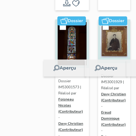
paroissiale
Saint-
léger de
Dossier
Dossier
Saint-
Léger
Aperçu
Aperçu
Dossier
Dossier
IM53001929 |
IM53001573 |
Réalisé par
Réalisé par
Davy Christian
Foisneau
(Contributeur)
Nicolas
-
(Contributeur)
Eraud
-
Dominique
Davy Christian
(Contributeur)
(Contributeur)
-
-