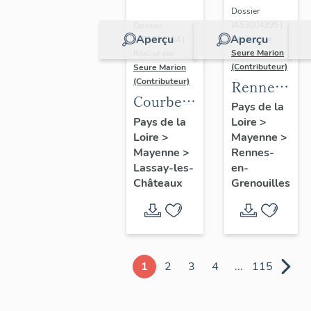
Dossier
IA53004295 |
Dossier
Aperçu
Aperçu
Réalisé par
IA53004304 |
Seure Marion
Réalisé par
(Contributeur)
Seure Marion
(Contributeur)
Rennes-
Courberie
en-
Pays de la
:
Pays de la
Loire
>
Grenouilles
Loire
>
présentation
Mayenne
>
:
Mayenne
>
Rennes-
de
présentatio
Lassay-les-
en-
l'ancienne
de la
Châteaux
Grenouilles
commune
commune
1
2
3
4
...
115