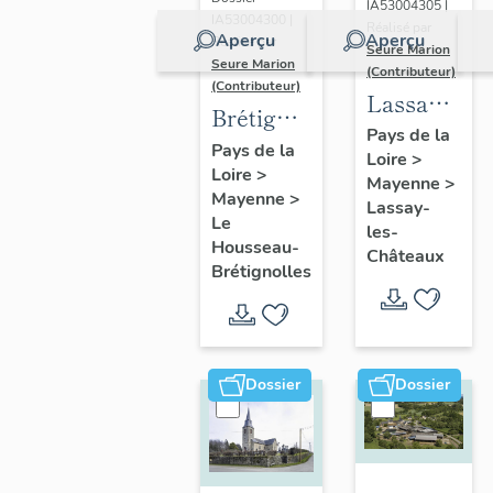
IA53004305 |
immeuble
IA53004300 |
Réalisé par
Aperçu
Aperçu
Réalisé par
à
Seure Marion
Seure Marion
(Contributeur)
logements,
(Contributeur)
Lassay-
31-33 rue
Brétignolles
les-
Pays de la
Robert-
:
Pays de la
Loire
>
Châteaux
Glétron
Loire
>
présentation
Mayenne
>
:
Mayenne
>
de
Lassay-
présentatio
Le
les-
l'ancienne
Housseau-
de la
Châteaux
commune
Brétignolles
commune
Dossier
Dossier