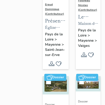
Foisneau
Eraud
Nicolas
Dominique
(Contributeur)
(Contributeur)
Le
Présentation
mobilier
Maison de
des
Église
de la
la famille
Pays de la
objets
paroissiale
Pays de la
Loire
>
collection
Robert-
Loire
>
mobilier
Saint-Jean-
Mayenne
>
Robert-
Glétron,
Mayenne
>
Vaiges
de
Baptiste de
Glétron
puis
Saint-Jean-
l'église
Saint-Jean-
sur-Erve
bibliothèque
paroissiale
sur-Erve
Jacques-
Saint-
Anatole
Jean-
Robert-
Dossier
Dossier
Baptiste
Glétron,
puis
mairie,
actuellement
Dossier
Dossier