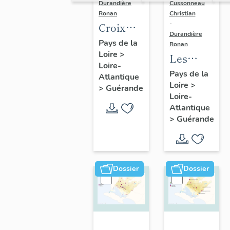
Durandière
Cussonneau
Ronan
Christian
-
Croix
Durandière
monumentales,
Pays de la
Ronan
Loire
>
croix de
Les
Loire-
chemin,
moulins
Pays de la
Atlantique
calvaires
Loire
>
de
>
Guérande
Loire-
et
Guérande
Atlantique
oratoires
>
Guérande
de
Guérande
Dossier
Dossier