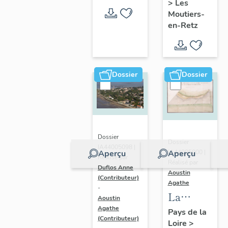
>
Les
en-Retz
Moutiers-
en-Retz
Dossier
Dossier
Dossier
Dossier
IA44005098 |
IA44005000 |
Aperçu
Aperçu
Réalisé par
Réalisé par
Duflos Anne
Aoustin
(Contributeur)
Agathe
-
La
Aoustin
Bernerie-
Agathe
Pays de la
(Contributeur)
Loire
>
en-Retz :