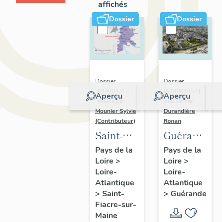
affichés
Dossier
Dossier
Dossier
Dossier
IA44004713 |
IA44004487 |
Aperçu
Aperçu
Réalisé par
Réalisé par
Mounier Sylvie
Durandière
(Contributeur)
Ronan
Saint-
Guérande
Fiacre-
:
Pays de la
Pays de la
Loire
>
Loire
>
sur-
présentatio
Loire-
Loire-
Maine :
de la
Atlantique
Atlantique
présentation
commune
>
Saint-
>
Guérande
de
et de
Fiacre-sur-
Maine
l'opération
l'aire