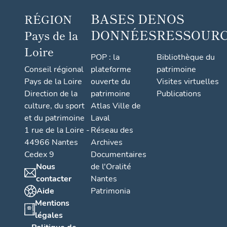
BASES DE
NOS
RÉGION
DONNÉES
RESSOUR
Pays de la
Loire
POP : la
Bibliothèque du
Conseil régional
plateforme
patrimoine
Pays de la Loire
ouverte du
Visites virtuelles
Direction de la
patrimoine
Publications
culture, du sport
Atlas Ville de
et du patrimoine
Laval
1 rue de la Loire -
Réseau des
44966 Nantes
Archives
Cedex 9
Documentaires
Nous
de l'Oralité
contacter
Nantes
Aide
Patrimonia
Mentions
légales