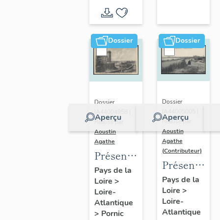
d'inventaire
d'étude
Dossier
Dossier
Dossier
Dossier
IA44005005 |
IA44004958 |
Aperçu
Aperçu
Réalisé par
Réalisé par
Aoustin
Aoustin
Agathe
Agathe
(Contributeur)
Présentation
Présentatio
de la
Pays de la
de la
Pays de la
Loire
>
commune
Loire
>
commune
Loire-
de
Loire-
Atlantique
des
Pornic
Atlantique
>
Pornic
Moutiers-