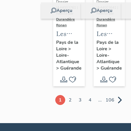
Dossier
Dossier
IA44003761 |
IA44003641 |
Aperçu
Aperçu
Réalisé par
Réalisé par
Durandière
Durandière
Ronan
Ronan
Les
Les
châteaux
blockhaus
Pays de la
Pays de la
Loire
>
Loire
>
et
de
Loire-
Loire-
manoirs
Guérande
Atlantique
Atlantique
de
>
Guérande
>
Guérande
Guérande
1
2
3
4
...
106