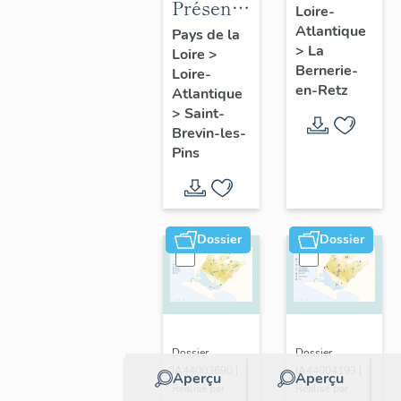
Présentation
Loire-
présentatio
de la
Atlantique
Pays de la
de la
>
La
Loire
>
commune
commune
Bernerie-
Loire-
de Saint-
en-Retz
Atlantique
Brevin-
>
Saint-
les-Pins
Brevin-les-
Pins
Dossier
Dossier
Dossier
Dossier
IA44003690 |
IA44004193 |
Aperçu
Aperçu
Réalisé par
Réalisé par