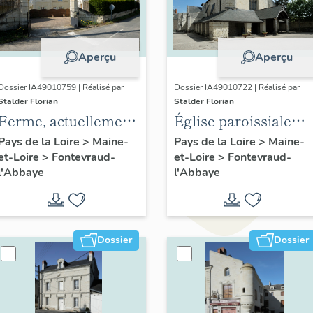
Aperçu
Aperçu
Dossier IA49010759 | Réalisé par
Dossier IA49010722 | Réalisé par
Stalder Florian
Stalder Florian
Ferme, actuellement
Église paroissiale
maisons, 1 rue des
Saint-Michel,
Pays de la Loire
>
Maine-
Pays de la Loire
>
Maine-
et-Loire
>
Fontevraud-
et-Loire
>
Fontevraud-
Coteaux, 30 rue de la
Fontevraud-l'Abbaye
l'Abbaye
l'Abbaye
Socraie, Fontevraud-
l'Abbaye
Dossier
Dossier