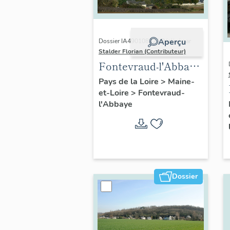
Aperçu
Dossier IA49010822 | Réalisé par
Stalder Florian (Contributeur)
Fontevraud-l'Abbaye
: présentation de la
Pays de la Loire
>
Maine-
et-Loire
>
Fontevraud-
commune
l'Abbaye
Dossier