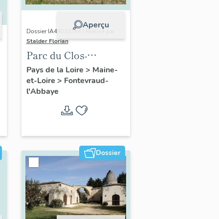
Aperçu
Dossier IA49010784 | Réalisé par
Stalder Florian
Parc du Clos-
Bourbon,
Pays de la Loire
>
Maine-
et-Loire
>
Fontevraud-
Fontevraud-l'Abbaye
l'Abbaye
Dossier