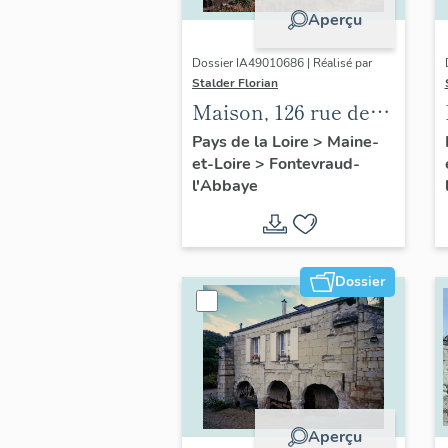
Aperçu
Dossier IA49010686 | Réalisé par
Stalder Florian
Maison, 126 rue des
Perdrielles,
Pays de la Loire
>
Maine-
et-Loire
>
Fontevraud-
Fontevraud-l'Abbaye
l'Abbaye
Dossier
Aperçu