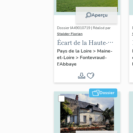
Aperçu
Dossier IA49010719 | Réalisé par
Stalder Florian
Écart de la Haute-
Ânerie ou de la
Pays de la Loire
>
Maine-
et-Loire
>
Fontevraud-
Haute-Rue,
l'Abbaye
Fontevraud-l'Abbaye
Dossier