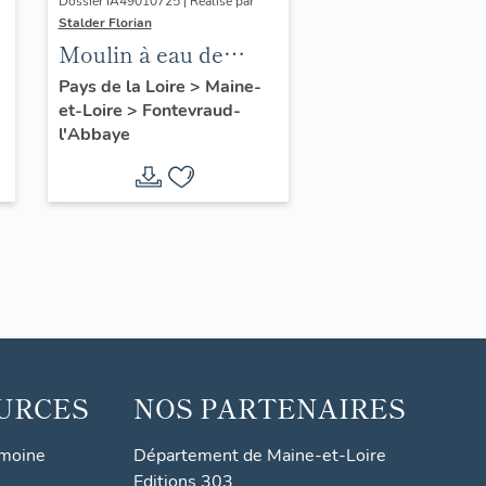
Dossier IA49010725 | Réalisé par
Stalder Florian
Moulin à eau de
Mestré, actuellement
Pays de la Loire
>
Maine-
et-Loire
>
Fontevraud-
maison, Fontevraud-
l'Abbaye
l'Abbaye
URCES
NOS PARTENAIRES
imoine
Département de Maine-et-Loire
Editions 303