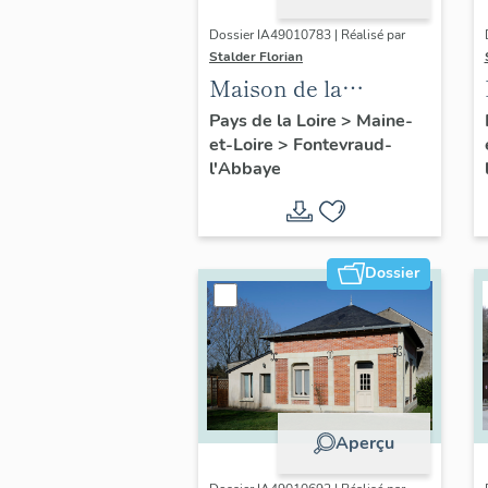
Dossier IA49010783 | Réalisé par
Stalder Florian
Maison de la
Secrétainerie, ou
Pays de la Loire
>
Maine-
et-Loire
>
Fontevraud-
Segrétainerie, 31 rue
l'Abbaye
Saint-Jean-de-l'Habit,
Fontevraud-l'Abbaye
Dossier
Aperçu