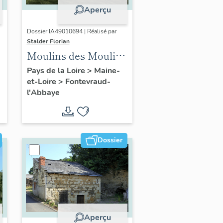
Aperçu
Dossier IA49010694 | Réalisé par
Stalder Florian
Moulins des Moulins
à vent, actuellement
Pays de la Loire
>
Maine-
et-Loire
>
Fontevraud-
maison, 10 chemin
l'Abbaye
des Moulins,
Fontevraud-l'Abbaye
Dossier
Aperçu