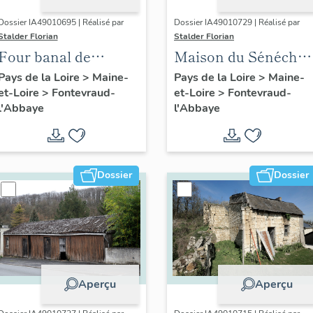
Dossier IA49010695 | Réalisé par
Dossier IA49010729 | Réalisé par
Stalder Florian
Stalder Florian
Four banal de
Maison du Sénéchal,
l'Ânerie, puis ferme
puis hôtel de la
Pays de la Loire
>
Maine-
Pays de la Loire
>
Maine-
et-Loire
>
Fontevraud-
et-Loire
>
Fontevraud-
du Bas-Courty,
Boule-d'Or, puis
l'Abbaye
l'Abbaye
actuellement Le
école, puis maison, 6
Courty, 17 rue de l'
place des Blatiers,
Hermitage,
Fontevraud-l'Abbaye
Fontevraud-l'Abbaye
Dossier
Dossier
Aperçu
Aperçu