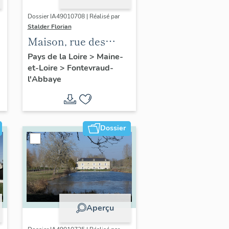
Dossier IA49010708 | Réalisé par
Stalder Florian
Maison, rue des
Potiers, entre le 75 et
Pays de la Loire
>
Maine-
et-Loire
>
Fontevraud-
le 91, Fontevraud-
l'Abbaye
l'Abbaye
Dossier
Aperçu