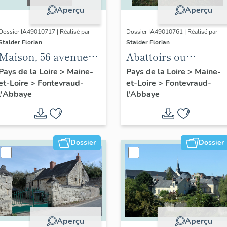
Aperçu
Aperçu
Dossier IA49010717 | Réalisé par
Dossier IA49010761 | Réalisé par
Stalder Florian
Stalder Florian
Maison, 56 avenue
Abattoirs ou
Rochechouart,
Boucherie de
Pays de la Loire
>
Maine-
Pays de la Loire
>
Maine-
et-Loire
>
Fontevraud-
et-Loire
>
Fontevraud-
Fontevraud-l'Abbaye
l'abbaye de
l'Abbaye
l'Abbaye
Fontevraud,
actuellement
maison, 24, rue
Saint-Mainbœuf,
Dossier
Dossier
Fontevraud-l'Abbaye
Aperçu
Aperçu