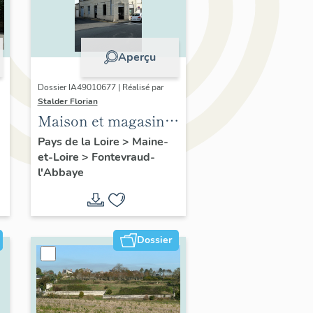
Aperçu
Dossier IA49010677 | Réalisé par
Stalder Florian
Maison et magasin
de commerce, 52 rue
Pays de la Loire
>
Maine-
et-Loire
>
Fontevraud-
Robert-d'Arbrissel,
l'Abbaye
Fontevraud-l'Abbaye
Dossier