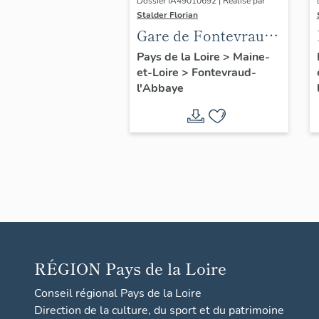
Dossier IA49010692 | Réalisé par
Stalder Florian
Gare de Fontevraud,
actuellement maison
Pays de la Loire
>
Maine-
et-Loire
>
Fontevraud-
dite "Mary Jan", 5
l'Abbaye
avenue des Roches,
Fontevraud-l'Abbaye
RÉGION
Pays de la Loire
Conseil régional Pays de la Loire
Direction de la culture, du sport et du patrimoine