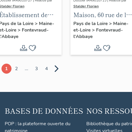
Dossier IA49010727 | Réalisé par
Dossier IA49010715 | Réalisé par
Stalder Florian
Stalder Florian
Établissement de
Maison, 60 rue de la
danse et salle de
Socraie, Fontevraud-
Pays de la Loire
>
Maine-
Pays de la Loire
>
Maine-
et-Loire
>
Fontevraud-
et-Loire
>
Fontevraud-
spectacle
l'Abbaye
l'Abbaye
l'Abbaye
(désaffectée), 66
avenue
Rochechouart,
Fontevraud-l'Abbaye
1
2
...
3
4
BASES DE DONNÉES
NOS RESSO
POP : la plateforme ouverte du
Bibliothèque du patr
patrimoine
Visites virtuelles