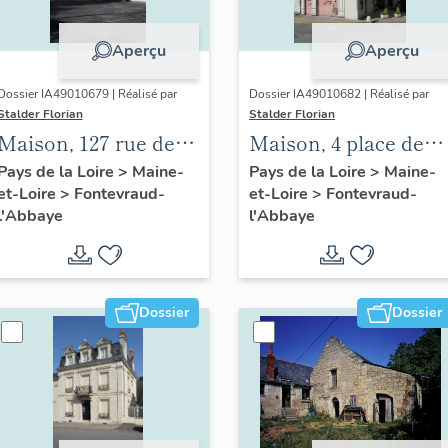
Aperçu
Aperçu
Dossier IA49010679 | Réalisé par
Dossier IA49010682 | Réalisé par
Stalder Florian
Stalder Florian
Maison, 127 rue des
Maison, 4 place des
Perdrielles,
Plantagenêts,
Pays de la Loire
>
Maine-
Pays de la Loire
>
Maine-
et-Loire
>
Fontevraud-
et-Loire
>
Fontevraud-
Fontevraud-l'Abbaye
Fontevraud-l'Abbaye
l'Abbaye
l'Abbaye
Dossier
Dossier