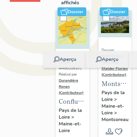
affichés
Dossier
Dossier
Dossier
IA49010823 |
Aperçu
Aperçu
Dossier
Réalisé par
IA49010810 |
Stalder Florian
Réalisé par
(Contributeur)
Durandière
Montsorea
Ronan
:
Pays de la
(Contributeur)
Loire
>
présentatio
Confluence
Maine-et-
de la
Maine-
Pays de la
Loire
>
commune
Loire
>
Loire :
Montsoreau
Maine-et-
présentation
Loire
de