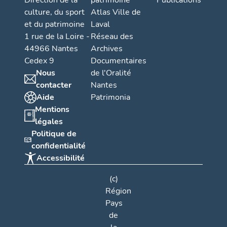
Direction de la
patrimoine
Publications
culture, du sport
Atlas Ville de
et du patrimoine
Laval
1 rue de la Loire -
Réseau des
44966 Nantes
Archives
Cedex 9
Documentaires
Nous
de l'Oralité
contacter
Nantes
Aide
Patrimonia
Mentions
légales
Politique de
confidentialité
Accessibilité
(c)
Région
Pays
de