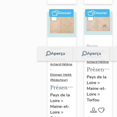
sur-
Moine
Dossier
Dossier
Dossier
Dossier
IA49010556 |
Aperçu
Aperçu
IA49010572 |
Réalisé par
Réalisé par
Achard Hélène
Achard Hélène
Présentatio
-
Ehlinger Maïté
du
Pays de la
(Rédacteur)
Loire
>
patrimoine
Présentation
Maine-et-
industriel
du
Loire
>
Pays de la
de la
Torfou
Loire
>
patrimoine
commune
Maine-et-
industriel
de
Loire
>
de la