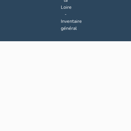
la
Loire
-
Inventaire
général