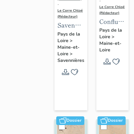
-
-
Le Corre Chloé
Le Corre Chloé
(Rédacteur)
(Rédacteur)
Confluence
Savennières
Maine-
Pays de la
:
Pays de la
Loire
>
Loire :
Loire
>
présentation
Maine-et-
présentatio
Maine-et-
de la
Loire
de l'aire
Loire
>
commune
Savennières
d'étude
Dossier
Dossier