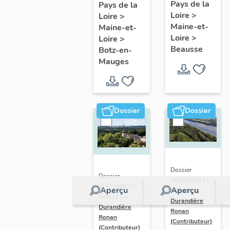
présentatio
Mauges :
Pays de la
Pays de la
Loire
>
de la
Loire
>
présentation
Maine-et-
Maine-et-
commune
de la
Loire
>
Loire
>
commune
Beausse
Botz-en-
Mauges
Dossier
Dossier
Dossier
Dossier
IA49010663 |
IA49010832 |
Aperçu
Aperçu
Réalisé par
Réalisé par
Durandière
Durandière
Ronan
Ronan
(Contributeur)
(Contributeur)