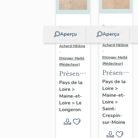
Dossier
Dossier
IA49010581 |
Aperçu
Aperçu
IA49010565 |
Réalisé par
Réalisé par
Achard Hélène
Achard Hélène
-
-
Ehlinger Maïté
Ehlinger Maïté
(Rédacteur)
(Rédacteur)
Présentatio
Présentation
du
du
Pays de la
Pays de la
Loire
>
patrimoine
Loire
>
patrimoine
Maine-et-
Maine-et-
industriel
industriel
Loire
>
Loire
>
Le
de la
de la
Saint-
Longeron
commune
commune
Crespin-
sur-Moine
de Saint-
du
Crespin-
Longeron