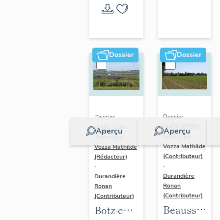
l'opération
thématique
Dossier
Dossier
Dossier
Dossier
IA49010999 |
IA49011000 |
Aperçu
Aperçu
Réalisé par
Réalisé par
Vozza Mathilde
Vozza Mathilde
(Contributeur)
(Rédacteur)
-
-
Durandière
Durandière
Ronan
Ronan
(Contributeur)
(Contributeur)
Beausse :
Botz-en-