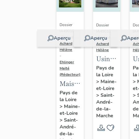
Calvaire,
Li
Saint-
Sa
André-
A
Dossier
Dossier
Dos
de-la-
de
IA49010589
IA49010559
IA
Aperçu
Aperçu
Aper
| Réalisé par
| Réalisé par
| Ré
Marche
M
Achard
Achard
Ac
Hélène
Hélène
Hé
-
Usine
U
Ehlinger
de
d
Pays de
Pa
Maïté
la Loire
la
chaussures
c
(Rédacteur)
>
Maine-
>
Maison
Morinière-
D
et-Loire
et
de
Ripoche,
C
Pays de
>
Saint-
>
la Loire
l'industriel
actuel
9 
André-
An
>
Maine-
Christian
de-la-
de
Musée
A
et-Loire
Marche
Ma
Chéné,
des
V
>
Saint-
directeur
André-
métiers
de-la-
de
de la