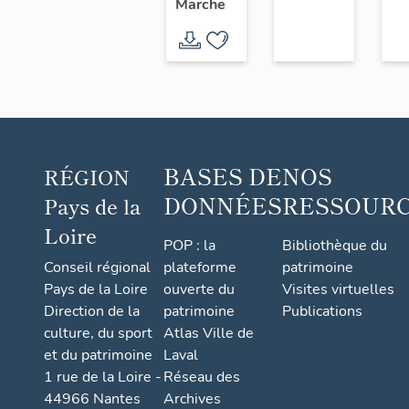
Marche
l'Usine
chaussure,
Chéné,
6 rue
18 rue
Saint-
du
Paul
Sacré-
Cœur,
Saint-
BASES DE
NOS
RÉGION
André-
DONNÉES
RESSOUR
Pays de la
de-la-
Loire
Marche
POP : la
Bibliothèque du
Conseil régional
plateforme
patrimoine
Pays de la Loire
ouverte du
Visites virtuelles
Direction de la
patrimoine
Publications
culture, du sport
Atlas Ville de
et du patrimoine
Laval
1 rue de la Loire -
Réseau des
44966 Nantes
Archives