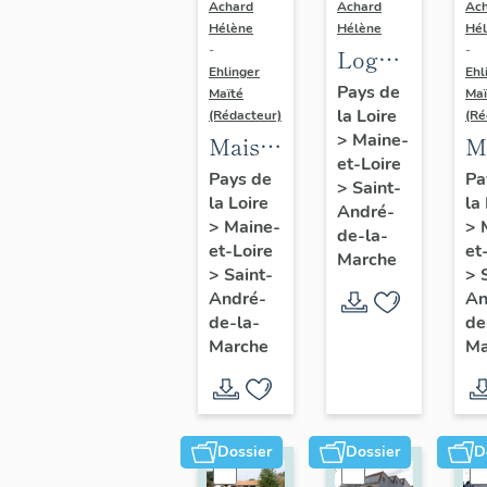
Achard
Achard
Ac
Hélène
Hélène
Hé
-
-
Logements
Ehlinger
Ehl
ouvriers
Pays de
Maïté
Maï
la Loire
de
(Rédacteur)
(Ré
>
Maine-
Maison
M
l'usine
et-Loire
de
d
de
Pays de
Pa
>
Saint-
la Loire
la
l'industriel
l'
chaussures
André-
>
Maine-
>
Victor
J
de-la-
Ripoche,
et-Loire
et
Marche
Ripoche
C
rue
>
Saint-
>
fondateur
f
André-
An
Jeanne-
de-la-
de
de
d
d'Arc
Marche
Ma
l'usine
l'
Morinière-
D
Ripoche,
C
15 rue
14
Dossier
Dossier
D
du
de