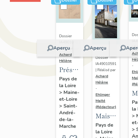
Dossier
Dossier
D
Dos
Dossier
IA
IA49010563
Aperçu
Aperçu
Aper
| Ré
| Réalisé par
Ac
Achard
Dossier
Hé
Hélène
IA49010591
-
Présentation
| Réalisé par
Ehl
Achard
du
Pays de
Maï
Hélène
(Ré
la Loire
patrimoine
-
M
>
Maine-
industriel
Ehlinger
et-Loire
d
Maïté
Pa
de la
>
Saint-
(Rédacteur)
la
l'
commune
André-
Maison
>
J
de-la-
de
et
de
Pays de
Marche
C
Saint-
>
la Loire
l'industriel
fi
An