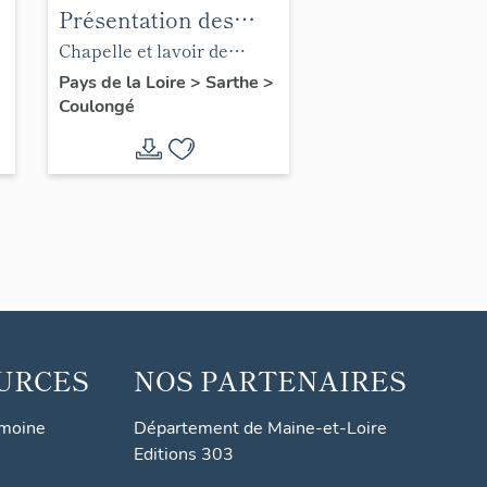
Présentation des
objets mobiliers de
Chapelle et lavoir de
la Chapelle Saint-
Saint-Hubert
Pays de la Loire
>
Sarthe
>
Coulongé
Hubert de la
commune de
Coulongé
URCES
NOS PARTENAIRES
imoine
Département de Maine-et-Loire
Editions 303