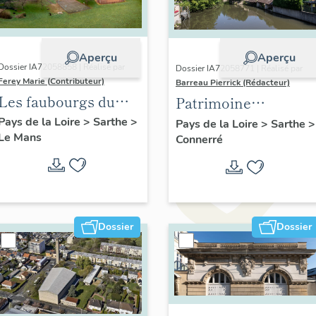
Aperçu
Aperçu
Dossier IA72058858 | Réalisé par
Dossier IA72058771 | Réalisé par
Ferey Marie (Contributeur)
Barreau Pierrick (Rédacteur)
Les faubourgs du
Patrimoine
Mans : présentation
industriel du bourg
Pays de la Loire
>
Sarthe
>
Pays de la Loire
>
Sarthe
>
Le Mans
de l'opération
Connerré
de Connerré
d'inventaire
Dossier
Dossier