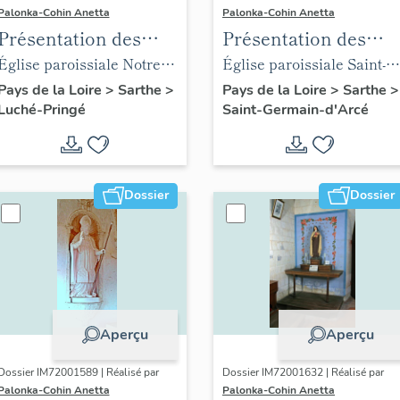
Palonka-Cohin Anetta
Palonka-Cohin Anetta
Présentation des
Présentation des
objets mobiliers de
objets mobiliers de
Église paroissiale Notre-
Église paroissiale Saint-
l'église paroissiale
l'église paroissiale
Dame de l'Assomption
Germain de Saint-
Pays de la Loire
>
Sarthe
>
Pays de la Loire
>
Sarthe
>
Luché-Pringé
Saint-Germain-d'Arcé
Notre-Dame de
Saint-Germain de la
Germain-d'Arcé
l'Assomption de la
commune de Saint-
commune de Pringé
Germain-d'Arcé
Dossier
Dossier
Aperçu
Aperçu
Dossier IM72001589 | Réalisé par
Dossier IM72001632 | Réalisé par
Palonka-Cohin Anetta
Palonka-Cohin Anetta