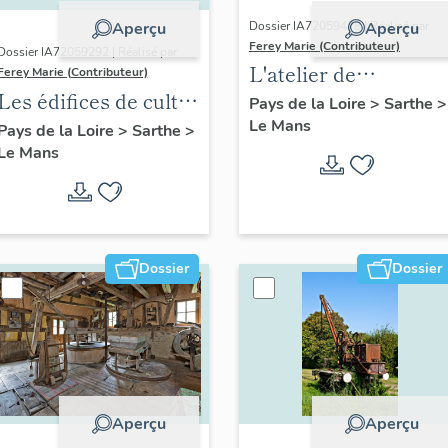
Dossier IA72059478 | Réalisé par
Aperçu
Aperçu
Ferey Marie (Contributeur)
Dossier IA72059292 | Réalisé par
L'atelier de
Ferey Marie (Contributeur)
Les édifices de culte
sculpteur-
Pays de la Loire
>
Sarthe
>
du XXe siècle au
Le Mans
ornemaniste
Pays de la Loire
>
Sarthe
>
Le Mans
Mans
Cottereau
Dossier
Dossier
Aperçu
Aperçu