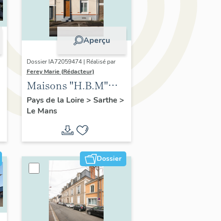
Aperçu
Dossier IA72059474 | Réalisé par
Ferey Marie (Rédacteur)
Maisons "H.B.M"
modèle Levesque
Pays de la Loire
>
Sarthe
>
Le Mans
Dossier