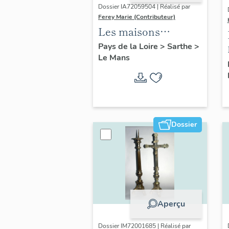
Dossier IA72059504 | Réalisé par
Ferey Marie (Contributeur)
Les maisons
faubouriennes du
Pays de la Loire
>
Sarthe
>
Le Mans
Mans dites "les
mancelles"
Dossier
Aperçu
Dossier IM72001685 | Réalisé par