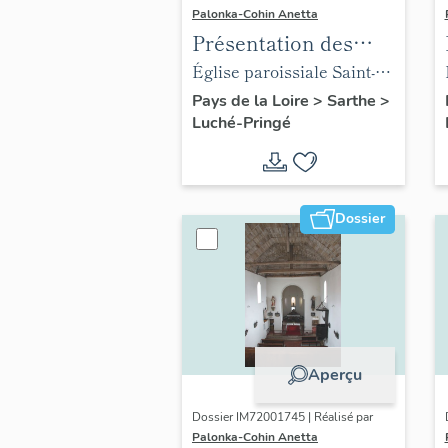
Palonka-Cohin Anetta
Présentation des
objets mobiliers de
Église paroissiale Saint-
l'église paroissiale
Martin de Luché
Pays de la Loire
>
Sarthe
>
Luché-Pringé
Saint-Martin de la
commune de Luché
Dossier
Aperçu
Dossier IM72001745 | Réalisé par
Palonka-Cohin Anetta