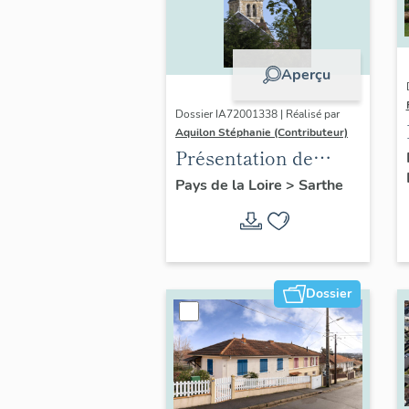
Aperçu
Dossier IA72001338 | Réalisé par
Aquilon Stéphanie (Contributeur)
Présentation de
l'opération Vallée du
Pays de la Loire
>
Sarthe
Loir, autour de La
Chartre-sur-le-Loir
Dossier