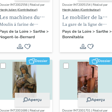
Dossier IM72002556 | Réalisé par
Dossier IM72005154 | Réalisé par
Hardy Julien (Contributeur)
Hardy Julien (Contributeur)
Les machines du
Le mobilier de la
moulin à farine de
gare de Bonnétable
Moulin à farine de
La gare de la ligne de
Haloppe
Haloppe, actuellement
chemin de fer de Mamers
Pays de la Loire
>
Sarthe
>
Pays de la Loire
>
Sarthe
>
Nogent-le-Bernard
Bonnétable
maison
à Saint-Calais,
actuellement gare de la
ligne du chemin de fer
touristique de la Sarthe.
Dossier
Dossier
Aperçu
Aperçu
Dossier IM72001686 | Réalisé par
Dossier IM72001701 | Réalisé par