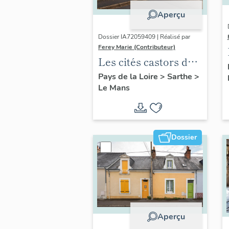
Aperçu
Dossier IA72059409 | Réalisé par
Ferey Marie (Contributeur)
Les cités castors du
Mans
Pays de la Loire
>
Sarthe
>
Le Mans
Dossier
Aperçu