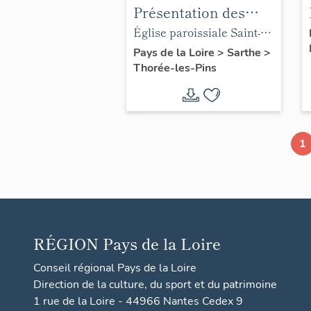
Présentation des
objets mobiliers de
Église paroissiale Saint-
l'église paroissiale
Germain de Thorée-les-
Pays de la Loire
>
Sarthe
>
Thorée-les-Pins
Saint-Germain de
Pins
Thorée-les-Pins
1
RÉGION
Pays de la Loire
Conseil régional Pays de la Loire
Direction de la culture, du sport et du patrimoine
1 rue de la Loire - 44966 Nantes Cedex 9