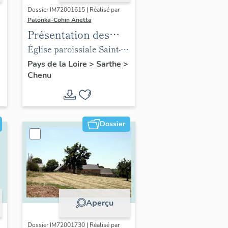
Dossier IM72001615 | Réalisé par
Palonka-Cohin Anetta
Présentation des
objets mobiliers de
Église paroissiale Saint-
l'église paroissiale
Martin de Chenu
Pays de la Loire
>
Sarthe
>
Chenu
Saint-Martin de la
commune de Chenu
Dossier
Aperçu
Dossier IM72001730 | Réalisé par