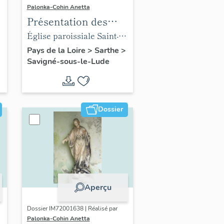
Palonka-Cohin Anetta
Présentation des
objets mobiliers de
Église paroissiale Saint-
l'église paroissiale
Loup de Savigné-sous-le-
Pays de la Loire
>
Sarthe
>
Savigné-sous-le-Lude
Saint-Loup de la
Lude
commune de
Savigné-sous-le-Lude
Dossier
Aperçu
Dossier IM72001638 | Réalisé par
Palonka-Cohin Anetta