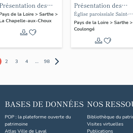
Présentation des
Présentation des
objets mobiliers de
objets mobiliers de
Église paroissiale Saint-
Pays de la Loire
>
Sarthe
>
La Chapelle-aux-Choux
la chapelle de la
l'église paroissiale
Lubin de Coulongé
Pays de la Loire
>
Sarthe
>
Coulongé
famille Mabilleau
Saint-Lubin de la
commune de
Coulongé
2
3
4
...
98
BASES DE DONNÉES
NOS RESSO
POP : la plateforme ouverte du
Bibliothèque du patr
patrimoine
Visites virtuelles
Atlas Ville de Laval
Publications