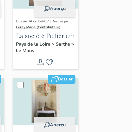
Aperçu
Dossier IA72059417 | Réalisé par
Ferey Marie (Contributeur)
La société Pellier et
Frères
Pays de la Loire
>
Sarthe
>
Le Mans
Dossier
Aperçu