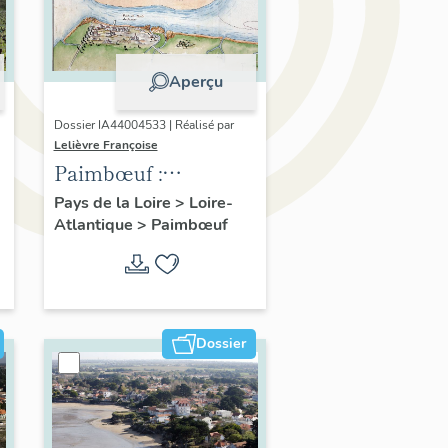
Aperçu
Dossier IA44004533 | Réalisé par
Lelièvre Françoise
Paimbœuf :
présentation de l'aire
Pays de la Loire
>
Loire-
Atlantique
>
Paimbœuf
d'étude
Dossier