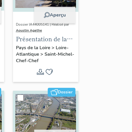
Aperçu
Dossier IA44005141 | Réalisé par
Aoustin Agathe
Présentation de la
commune de Saint-
Pays de la Loire
>
Loire-
Atlantique
>
Saint-Michel-
Michel-Chef-Chef
Chef-Chef
Dossier