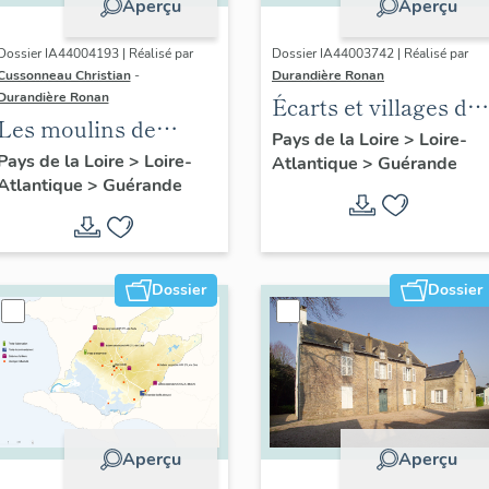
Aperçu
Aperçu
Dossier IA44004193 | Réalisé par
Dossier IA44003742 | Réalisé par
Cussonneau Christian
-
Durandière Ronan
Durandière Ronan
Écarts et villages de
Les moulins de
Guérande
Pays de la Loire
>
Loire-
Guérande
Pays de la Loire
>
Loire-
Atlantique
>
Guérande
Atlantique
>
Guérande
Dossier
Dossier
Aperçu
Aperçu