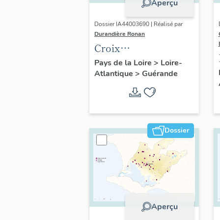
Aperçu
Dossier IA44003690 | Réalisé par
Durandière Ronan
Croix
monumentales,
Pays de la Loire
>
Loire-
Atlantique
>
Guérande
croix de chemin,
calvaires et oratoires
de Guérande
Dossier
Aperçu