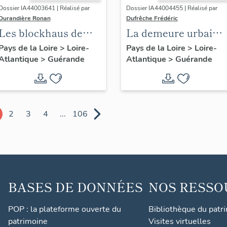
Dossier IA44003641 | Réalisé par
Dossier IA44004455 | Réalisé par
Durandière Ronan
Dufrêche Frédéric
Les blockhaus de
La demeure urbaine
Guérande
de Guérande
Pays de la Loire
>
Loire-
Pays de la Loire
>
Loire-
Atlantique
>
Guérande
Atlantique
>
Guérande
2
3
4
...
106
BASES DE DONNÉES
NOS RESSO
POP : la plateforme ouverte du
Bibliothèque du patr
patrimoine
Visites virtuelles