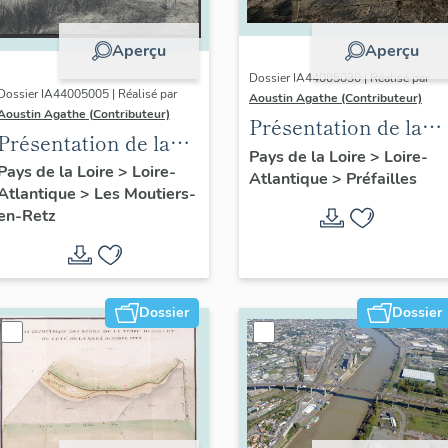
Aperçu
Aperçu
Dossier IA44005030 | Réalisé par
Dossier IA44005005 | Réalisé par
Aoustin Agathe (Contributeur)
Aoustin Agathe (Contributeur)
Présentation de la
Présentation de la
commune de
Pays de la Loire
>
Loire-
commune des
Pays de la Loire
>
Loire-
Atlantique
>
Préfailles
Préfailles
Atlantique
>
Les Moutiers-
Moutiers-en-Retz
en-Retz
Dossier
Dossier