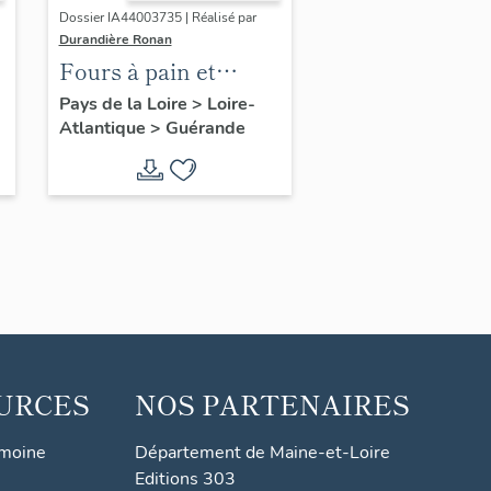
Dossier IA44003735 | Réalisé par
Durandière Ronan
Fours à pain et
fournils de Guérande
Pays de la Loire
>
Loire-
Atlantique
>
Guérande
URCES
NOS PARTENAIRES
imoine
Département de Maine-et-Loire
Editions 303