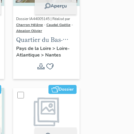
Aperçu
Dossier IA44005145 | Réalisé par
Charron Hélène
-
Caudal Gaëlle
-
Absalon Olivier
Quartier du Bas-
Chantenay :
Pays de la Loire
>
Loire-
Atlantique
>
Nantes
présentation de l'aire
d'étude
Dossier