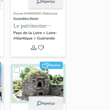
Aperçu
Dossier IA44004500 | Réalisé par
Durandière Ronan
Le patrimoine
religieux de
Pays de la Loire
>
Loire-
Atlantique
>
Guérande
Guérande
Dossier
Aperçu