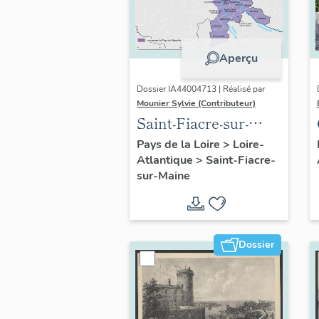
Aperçu
Dossier IA44004713 | Réalisé par
Mounier Sylvie (Contributeur)
Saint-Fiacre-sur-
Maine : présentation
Pays de la Loire
>
Loire-
Atlantique
>
Saint-Fiacre-
de l'opération
sur-Maine
d'inventaire
Dossier