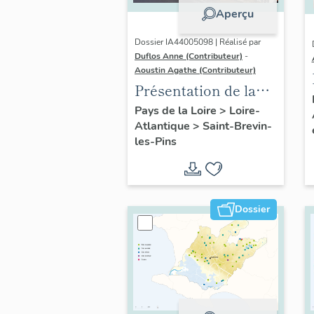
Aperçu
Dossier IA44005098 | Réalisé par
Duflos Anne (Contributeur)
-
Aoustin Agathe (Contributeur)
Présentation de la
commune de Saint-
Pays de la Loire
>
Loire-
Atlantique
>
Saint-Brevin-
Brevin-les-Pins
les-Pins
Dossier