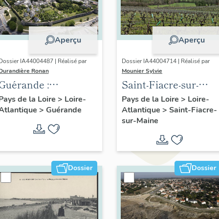
Aperçu
Aperçu
Dossier IA44004487 | Réalisé par
Dossier IA44004714 | Réalisé par
Durandière Ronan
Mounier Sylvie
Guérande :
Saint-Fiacre-sur-
présentation de la
Maine : présentation
Pays de la Loire
>
Loire-
Pays de la Loire
>
Loire-
Atlantique
>
Guérande
Atlantique
>
Saint-Fiacre-
commune et de l'aire
du patrimoine de la
sur-Maine
d'étude
commune
Dossier
Dossier