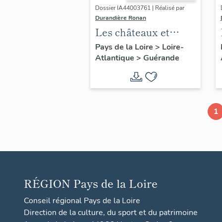
Dossier IA44003761 | Réalisé par
Durandière Ronan
Les châteaux et
manoirs de
Pays de la Loire
>
Loire-
Atlantique
>
Guérande
Guérande
1
RÉGION
Pays de la Loire
Conseil régional Pays de la Loire
Direction de la culture, du sport et du patrimoine