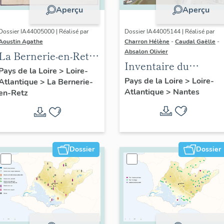
Aperçu
Aperçu
Dossier IA44005000 | Réalisé par
Dossier IA44005144 | Réalisé par
Aoustin Agathe
Charron Hélène
-
Caudal Gaëlle
-
Absalon Olivier
La Bernerie-en-Retz :
Inventaire du
présentation de la
Pays de la Loire
>
Loire-
quartier du Bas-
Pays de la Loire
>
Loire-
Atlantique
>
La Bernerie-
commune
Atlantique
>
Nantes
Chantenay :
en-Retz
présentation de
l'opération
Dossier
Dossier