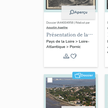
Aperçu
Dossier IA44004958 | Réalisé par
Aoustin Agathe
Présentation de la
commune de Pornic
Pays de la Loire
>
Loire-
Atlantique
>
Pornic
Dossier