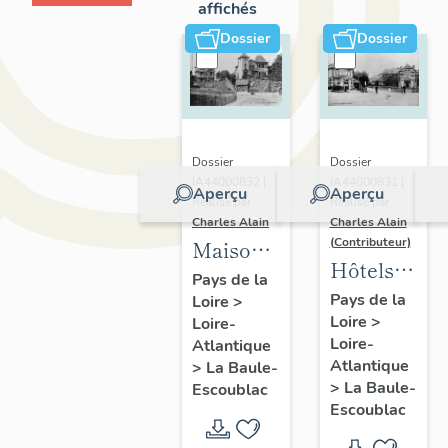
affichés
Dossier
Dossier
Dossier
Dossier
IA44000832 |
IA44000831 |
Aperçu
Aperçu
Réalisé par
Réalisé par
Charles Alain
Charles Alain
(Contributeur)
Maisons
Hôtels
dites
Pays de la
de
Pays de la
Loire
>
villas
Loire
>
voyageurs
Loire-
balnéaires
Loire-
Atlantique
de la
et
Atlantique
>
La Baule-
commune
immeubles
>
La Baule-
Escoublac
de La
Escoublac
à
Baule-
logements