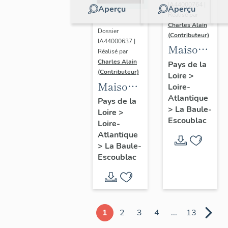
IA44000764 |
Aperçu
Aperçu
Réalisé par
Charles Alain
Dossier
(Contributeur)
IA44000637 |
Maison
Réalisé par
dite villa
Charles Alain
Pays de la
(Contributeur)
Loire
>
balnéaire
Maison
Loire-
Gazonette
Atlantique
dite villa
Pays de la
puis
>
La Baule-
Loire
>
balnéaire
Romance,
Escoublac
Loire-
Les
14
Atlantique
Peupliers,
>
La Baule-
avenue
23
Escoublac
de la
avenue
Concorde
des
Améthystes
1
2
3
4
...
13