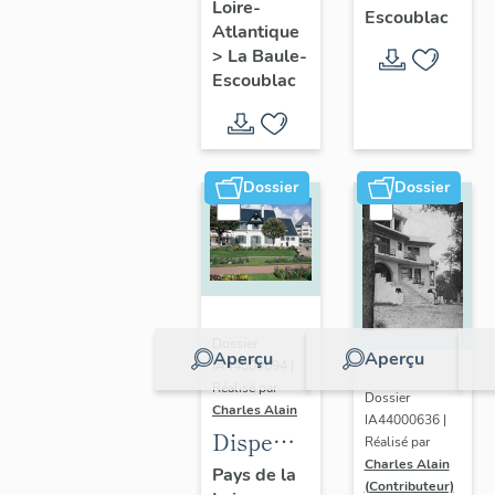
Loire-
Ohentzea,
Escoublac
Atlantique
7 avenue
>
La Baule-
Professeur-
Escoublac
Thiroloix
Dossier
Dossier
Dossier
Aperçu
Aperçu
IA44000694 |
Réalisé par
Dossier
Charles Alain
IA44000636 |
Dispensaire
Réalisé par
Charles Alain
dit
Pays de la
(Contributeur)