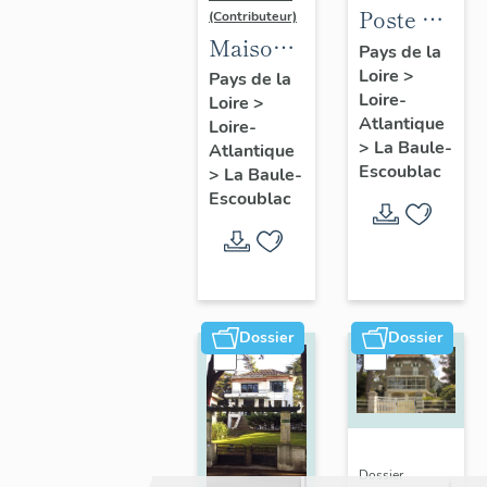
Poste de
(Contributeur)
Maison
la Baule-
Pays de la
dite villa
Loire
>
Escoublac,
Pays de la
Loire-
Loire
>
balnéaire
place de
Atlantique
Loire-
Nam Ky,
la
>
La Baule-
Atlantique
139
Victoire
Escoublac
>
La Baule-
avenue
Escoublac
du
Maréchal-
de-
Lattre-
Dossier
Dossier
de-
Tassigny
Dossier