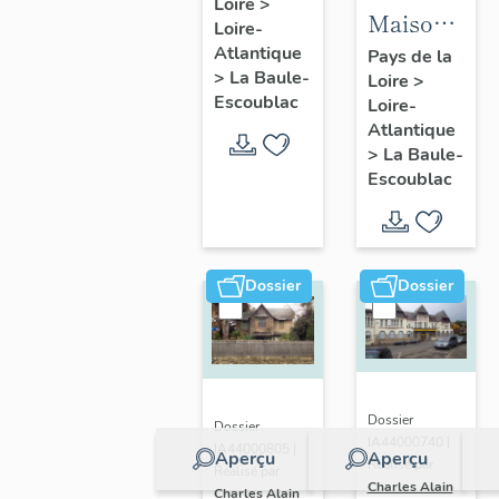
Loire
>
Fondation
Maison
Loire-
la
dite villa
Atlantique
Pays de la
Pérousse
>
La Baule-
Loire
>
balnéaire
puis
Escoublac
Loire-
Cybèle, 1
Dispensaire
Atlantique
avenue
>
La Baule-
d'hygiène
Hoëdic
Escoublac
social, 39
avenue
du
Maréchal-
Dossier
Dossier
Joffre
Dossier
Dossier
IA44000740 |
IA44000805 |
Aperçu
Aperçu
Réalisé par
Réalisé par
Charles Alain
Charles Alain