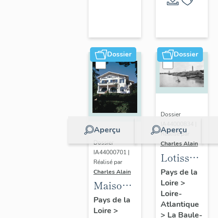
Escoublac
de la
commune
de La
Baule-
Dossier
Dossier
Escoublac
Dossier
IA44000834 |
Aperçu
Aperçu
Réalisé par
Dossier
Charles Alain
IA44000701 |
Lotissemen
Réalisé par
concerté
Pays de la
Charles Alain
Loire
>
Benoit
Maison
Loire-
dite villa
Pays de la
Atlantique
Loire
>
balnéaire
>
La Baule-